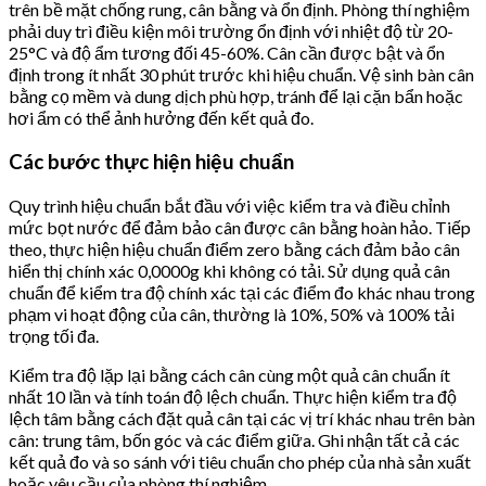
trên bề mặt chống rung, cân bằng và ổn định. Phòng thí nghiệm
phải duy trì điều kiện môi trường ổn định với nhiệt độ từ 20-
25°C và độ ẩm tương đối 45-60%. Cân cần được bật và ổn
định trong ít nhất 30 phút trước khi hiệu chuẩn. Vệ sinh bàn cân
bằng cọ mềm và dung dịch phù hợp, tránh để lại cặn bẩn hoặc
hơi ẩm có thể ảnh hưởng đến kết quả đo.
Các bước thực hiện hiệu chuẩn
Quy trình hiệu chuẩn bắt đầu với việc kiểm tra và điều chỉnh
mức bọt nước để đảm bảo cân được cân bằng hoàn hảo. Tiếp
theo, thực hiện hiệu chuẩn điểm zero bằng cách đảm bảo cân
hiển thị chính xác 0,0000g khi không có tải. Sử dụng quả cân
chuẩn để kiểm tra độ chính xác tại các điểm đo khác nhau trong
phạm vi hoạt động của cân, thường là 10%, 50% và 100% tải
trọng tối đa.
Kiểm tra độ lặp lại bằng cách cân cùng một quả cân chuẩn ít
nhất 10 lần và tính toán độ lệch chuẩn. Thực hiện kiểm tra độ
lệch tâm bằng cách đặt quả cân tại các vị trí khác nhau trên bàn
cân: trung tâm, bốn góc và các điểm giữa. Ghi nhận tất cả các
kết quả đo và so sánh với tiêu chuẩn cho phép của nhà sản xuất
hoặc yêu cầu của phòng thí nghiệm.