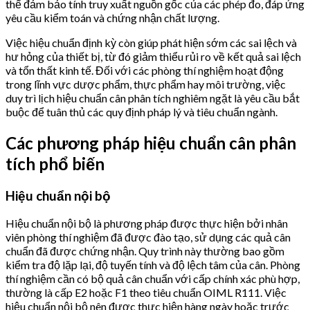
thể đảm bảo tính truy xuất nguồn gốc của các phép đo, đáp ứng
yêu cầu kiểm toán và chứng nhận chất lượng.
Việc hiệu chuẩn định kỳ còn giúp phát hiện sớm các sai lệch và
hư hỏng của thiết bị, từ đó giảm thiểu rủi ro về kết quả sai lệch
và tổn thất kinh tế. Đối với các phòng thí nghiệm hoạt động
trong lĩnh vực dược phẩm, thực phẩm hay môi trường, việc
duy trì lịch hiệu chuẩn cân phân tích nghiêm ngặt là yêu cầu bắt
buộc để tuân thủ các quy định pháp lý và tiêu chuẩn ngành.
Các phương pháp hiệu chuẩn cân phân
tích phổ biến
Hiệu chuẩn nội bộ
Hiệu chuẩn nội bộ là phương pháp được thực hiện bởi nhân
viên phòng thí nghiệm đã được đào tạo, sử dụng các quả cân
chuẩn đã được chứng nhận. Quy trình này thường bao gồm
kiểm tra độ lặp lại, độ tuyến tính và độ lệch tâm của cân. Phòng
thí nghiệm cần có bộ quả cân chuẩn với cấp chính xác phù hợp,
thường là cấp E2 hoặc F1 theo tiêu chuẩn OIML R111. Việc
hiệu chuẩn nội bộ nên được thực hiện hàng ngày hoặc trước