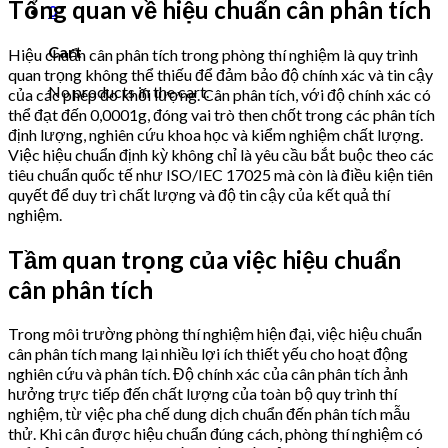
Tổng quan về hiệu chuẩn cân phân tích
0
Cart
Hiệu chuẩn cân phân tích trong phòng thí nghiệm là quy trình
quan trọng không thể thiếu để đảm bảo độ chính xác và tin cậy
No products in the cart.
của các phép đo khối lượng. Cân phân tích, với độ chính xác có
thể đạt đến 0,0001g, đóng vai trò then chốt trong các phân tích
định lượng, nghiên cứu khoa học và kiểm nghiệm chất lượng.
Việc hiệu chuẩn định kỳ không chỉ là yêu cầu bắt buộc theo các
tiêu chuẩn quốc tế như ISO/IEC 17025 mà còn là điều kiện tiên
quyết để duy trì chất lượng và độ tin cậy của kết quả thí
nghiệm.
Tầm quan trọng của việc hiệu chuẩn
cân phân tích
Trong môi trường phòng thí nghiệm hiện đại, việc hiệu chuẩn
cân phân tích mang lại nhiều lợi ích thiết yếu cho hoạt động
nghiên cứu và phân tích. Độ chính xác của cân phân tích ảnh
hưởng trực tiếp đến chất lượng của toàn bộ quy trình thí
nghiệm, từ việc pha chế dung dịch chuẩn đến phân tích mẫu
thử. Khi cân được hiệu chuẩn đúng cách, phòng thí nghiệm có