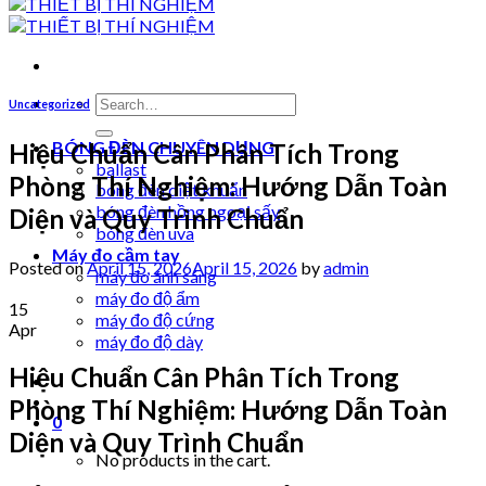
Search
Uncategorized
for:
BÓNG ĐÈN CHUYÊN DỤNG
Hiệu Chuẩn Cân Phân Tích Trong
ballast
Phòng Thí Nghiệm: Hướng Dẫn Toàn
bóng đèn diệt khuẩn
bóng đèn hồng ngoại sấy
Diện và Quy Trình Chuẩn
bóng đèn uva
Máy đo cầm tay
Posted on
April 15, 2026
April 15, 2026
by
admin
máy đo ánh sáng
máy đo độ ẩm
15
máy đo độ cứng
Apr
máy đo độ dày
Hiệu Chuẩn Cân Phân Tích Trong
Phòng Thí Nghiệm: Hướng Dẫn Toàn
0
Diện và Quy Trình Chuẩn
No products in the cart.