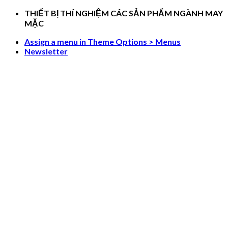
Skip
THIẾT BỊ THÍ NGHIỆM CÁC SẢN PHẨM NGÀNH MAY
to
MẶC
content
Assign a menu in Theme Options > Menus
Newsletter