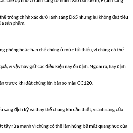
ác chế độ như A (ánh sáng tự nhiên vào ban đêm), F (ánh sáng
 thể trông chính xác dưới ánh sáng D65 nhưng lại không đạt tiêu
của sản phẩm.
ng phòng hoặc hạn chế chúng ở mức tối thiểu, vì chúng có thể
, vì vậy hãy giữ các điều kiện này ổn định. Ngoài ra, hãy định
oàn trước khi đặt chúng lên bàn so màu CC120.
 sáng định kỳ và thay thế chúng khi cần thiết, vì ánh sáng của
t tẩy rửa mạnh vì chúng có thể làm hỏng bề mặt quang học của