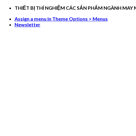
Skip
THIẾT BỊ THÍ NGHIỆM CÁC SẢN PHẨM NGÀNH MAY
to
Assign a menu in Theme Options > Menus
content
Newsletter