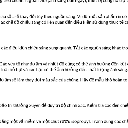
iêu chuẩn. Ngoài D65 (ánh sáng ban ngày), thiết bị cũng hỗ trợ c
àu sắc sẽ thay đổi tùy theo nguồn sáng. Ví dụ, một sản phẩm in có
các chế độ chiếu sáng có liên quan đến điều kiện sử dụng thực tế 
ác điều kiện chiếu sáng xung quanh. Tắt các nguồn sáng khác tro
ác yếu tố như độ ẩm và nhiệt độ cũng có thể ảnh hưởng đến kết quả
oại bỏ bụi và các hạt có thể ảnh hưởng đến chất lượng ánh sáng.
 độ ẩm sẽ làm thay đổi màu sắc của chúng. Hãy để mẫu khô hoàn t
o trì thường xuyên để duy trì độ chính xác. Kiểm tra các đèn chiếu
bằng một vải mềm và một chút rượu isopropyl. Tránh dùng các chấ