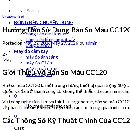
Search
for:
Uncategorized
BÓNG ĐÈN CHUYÊN DỤNG
ballast
Hướng Dẫn Sử Dụng Bàn So Màu CC120 –
bóng đèn diệt khuẩn
bóng đèn hồng ngoại sấy
Posted on
May 27, 2026
May 27, 2026
by
admin
bóng đèn uva
Máy đo cầm tay
27
máy đo ánh sáng
May
máy đo độ ẩm
máy đo độ cứng
Giới Thiệu Về Bàn So Màu CC120
máy đo độ dày
Bàn so màu CC120 là một trong những thiết bị quan trọng được sử
Quốc, và đã trở thành công cụ không thể thiếu của các nhà in chu
0
Với công nghệ tiên tiến và thiết kế ergonomic, bàn so màu CC12
No products in the cart.
về phân tích màu, đảm bảo độ chính xác cao trong quá trình so m
0
Các Thông Số Kỹ Thuật Chính Của CC1
Cart