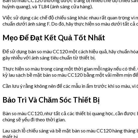
Bàn so màu CC120 thường được trang bị nhiều chế độ chiếu sáng t
huỳnh quang), và TL84 (ánh sáng cửa hàng).
Việc sử dụng các chế độ chiếu sáng khác nhau rất quan trọng vì m
chuẩn dưới ánh sáng F. Do đó, hãy thực hiện so màu dưới tất cả 
Mẹo Để Đạt Kết Quả Tốt Nhất
Để sử dụng bàn so màu CC120 một cách hiệu quả, hãy chuẩn hóa c
gây nhiễu với ánh sáng tiêu chuẩn từ thiết bị.
Thực hiện so màu trong cùng một thời gian mỗi ngày nếu có thể. C
kỳ lau sạch bề mặt bàn so màu CC120 bằng một vải mềm mịn để l
Cần lưu ý rằng không nên để các mẫu in ẩm trước khi so màu, vì
Bảo Trì Và Chăm Sóc Thiết Bị
Bàn so màu CC120, như tất cả các thiết bị quang học, cần được bả
chúng sẽ yếu đi theo thời gian.
Lau sạch lỗ chiếu sáng và bề mặt bàn so màu CC120 hàng tháng 
thiết bị.