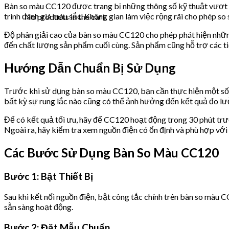
Bàn so màu CC120 được trang bị những thông số kỹ thuật vượt t
trình đánh giá màu sắc. Không gian làm việc rộng rãi cho phép s
No products in the cart.
Độ phân giải cao của bàn so màu CC120 cho phép phát hiện những
đến chất lượng sản phẩm cuối cùng. Sản phẩm cũng hỗ trợ các ti
Hướng Dẫn Chuẩn Bị Sử Dụng
Trước khi sử dụng bàn so màu CC120, bạn cần thực hiện một số b
bất kỳ sự rung lắc nào cũng có thể ảnh hưởng đến kết quả đo lư
Để có kết quả tối ưu, hãy để CC120 hoạt động trong 30 phút trướ
Ngoài ra, hãy kiểm tra xem nguồn điện có ổn định và phù hợp với 
Các Bước Sử Dụng Bàn So Màu CC120
Bước 1: Bật Thiết Bị
Sau khi kết nối nguồn điện, bật công tắc chính trên bàn so màu C
sẵn sàng hoạt động.
Bước 2: Đặt Mẫu Chuẩn