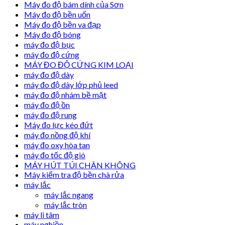
Máy đo độ bám dính của Sơn
Máy đo độ bền uốn
Máy đo độ bền va đạp
Máy đo độ bóng
máy đo độ bục
máy đo độ cứng
MÁY ĐO ĐỘ CỨNG KIM LOẠI
máy đo độ dày
máy đo độ dày lớp phủ leed
máy đo độ nhám bề mặt
máy đo độ ồn
máy đo độ rung
Máy đo lực kéo đứt
máy đo nồng độ khí
máy đo oxy hòa tan
máy đo tốc độ gió
MÁY HÚT TÚI CHÂN KHÔNG
Máy kiểm tra độ bền chà rửa
máy lắc
máy lắc ngang
máy lắc tròn
máy li tâm
máy nghiền