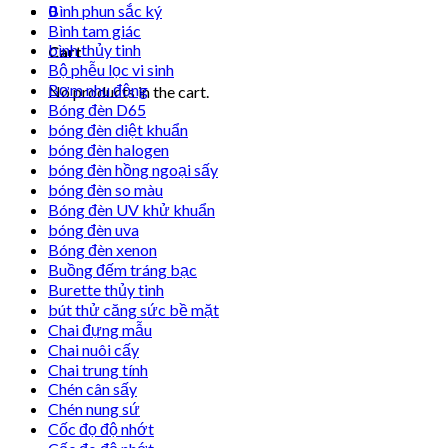
0
Bình phun sắc ký
Bình tam giác
bình thủy tinh
Cart
Bộ phễu lọc vi sinh
Bơm nhu động
No products in the cart.
Bóng đèn D65
bóng đèn diệt khuẩn
bóng đèn halogen
bóng đèn hồng ngoại sấy
bóng đèn so màu
Bóng đèn UV khử khuẩn
bóng đèn uva
Bóng đèn xenon
Buồng đếm tráng bạc
Burette thủy tinh
bút thử căng sức bề mặt
Chai đựng mẫu
Chai nuôi cấy
Chai trung tính
Chén cân sấy
Chén nung sứ
Cốc đọ độ nhớt