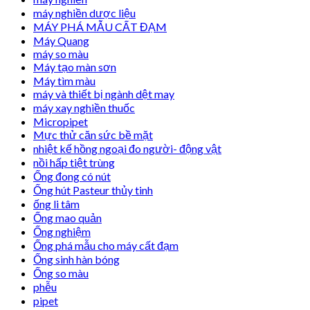
máy nghiền dược liệu
MÁY PHÁ MẪU CẤT ĐẠM
Máy Quang
máy so màu
Máy tạo màn sơn
Máy tìm màu
máy và thiết bị ngành dệt may
máy xay nghiền thuốc
Micropipet
Mực thử căn sức bề mặt
nhiệt kế hồng ngoại đo người- động vật
nồi hấp tiệt trùng
Ống đong có nút
Ống hút Pasteur thủy tinh
ống li tâm
Ống mao quản
Ống nghiệm
Ống phá mẫu cho máy cất đạm
Ống sinh hàn bóng
Ống so màu
phễu
pipet