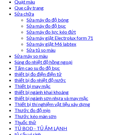
Quạt màu
Que cấy trang
Sửa chữa
Sửa máy đo độ bóng
Sửa máy đo độ bục
Sửa máy đo lực kéo đứt
Sửa máy giặt Electrolux form 71
Sửa máy giặt M6 labtex
Sửa tủ so màu
Sửa máy so màu
Súng đo nhiệt độ hồng ngoại
Tấm cao su đo độ bục
thiết bị đo điện điện tử
thiết bị đo nhiệt độ nước
Thiết bị may mặc
thiết bị ngành khai khoáng
thiết bị ngành sơn nhựa và may mặc
Thiết bị thí nghiệm vật liệu xây dựng
Thước đo độ mịn
Thước kéo màn sơn
Thuốc thử
TỦ BOD - TỦ ẤM LẠNH
tủ cấy vi sinh