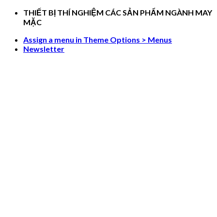
Skip
THIẾT BỊ THÍ NGHIỆM CÁC SẢN PHẨM NGÀNH MAY
to
MẶC
content
Assign a menu in Theme Options > Menus
Newsletter