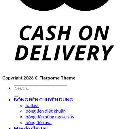
Copyright 2026 ©
Flatsome Theme
Search
for:
BÓNG ĐÈN CHUYÊN DỤNG
ballast
bóng đèn diệt khuẩn
bóng đèn hồng ngoại sấy
bóng đèn uva
Máy đo cầm tay