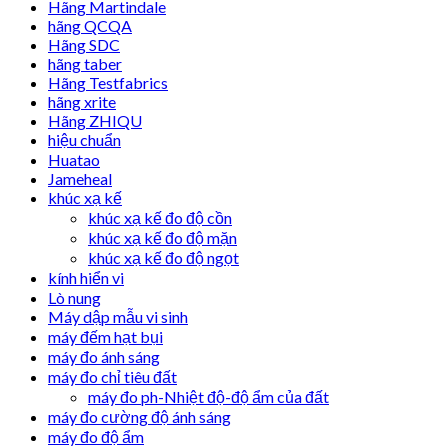
Hãng Martindale
hãng QCQA
Hãng SDC
hãng taber
Hãng Testfabrics
hãng xrite
Hãng ZHIQU
hiệu chuẩn
Huatao
Jameheal
khúc xạ kế
khúc xạ kế đo độ cồn
khúc xạ kế đo độ mặn
khúc xạ kế đo độ ngọt
kính hiển vi
Lò nung
Máy dập mẫu vi sinh
máy đếm hạt bụi
máy đo ánh sáng
máy đo chỉ tiêu đất
máy đo ph-Nhiệt độ-độ ẩm của đất
máy đo cường độ ánh sáng
máy đo độ ẩm