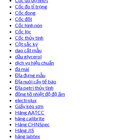
Cốc đo độ nhớt
Cốc đo tỉ trọng
Cốc đong
Cốc đốt
Cốc hình nón
Cốc lọc
Cốc thủy tinh
Cột sắc ký
dao cắt mẫu
dầu glycerol
dịch vụ hiệu chuẩn
đá mài
Đĩa đựng mẫu
Đĩa nuôi cấy tế bào
Đĩa petri thủy tinh
đồng hồ nhiệt độ độ ẩm
electrolux
Giấy kéo sơn
Hãng AATCC
hãng calibrite
Hãng CHNSpec
Hãng JIS
hãng labtex