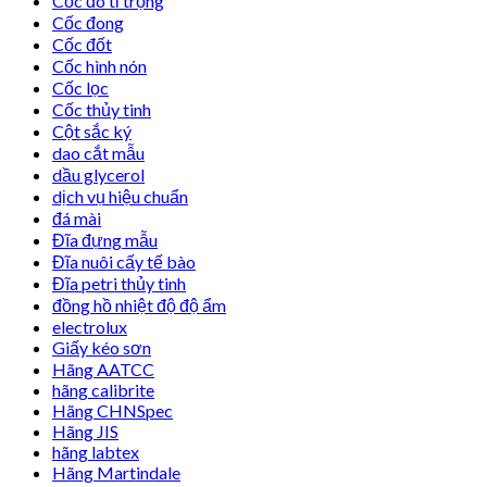
Cốc đo tỉ trọng
Cốc đong
Cốc đốt
Cốc hình nón
Cốc lọc
Cốc thủy tinh
Cột sắc ký
dao cắt mẫu
dầu glycerol
dịch vụ hiệu chuẩn
đá mài
Đĩa đựng mẫu
Đĩa nuôi cấy tế bào
Đĩa petri thủy tinh
đồng hồ nhiệt độ độ ẩm
electrolux
Giấy kéo sơn
Hãng AATCC
hãng calibrite
Hãng CHNSpec
Hãng JIS
hãng labtex
Hãng Martindale