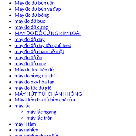
Máy đo độ bền uốn
Máy đo độ bền va đạp
Máy đo độ bóng
máy đo độ bục
máy đo độ cứng
MÁY ĐO ĐỘ CỨNG KIM LOẠI
máy đo độ dày
máy đo độ dày lớp phủ leed
máy đo độ nhám bề mặt
máy đo độ ồn
máy đo độ rung
Máy đo lực kéo đứt
máy đo nồng độ khí
máy đo oxy hòa tan
máy đo tốc độ gió
MÁY HÚT TÚI CHÂN KHÔNG
Máy kiểm tra độ bền chà rửa
máy lắc
máy lắc ngang
máy lắc tròn
máy li tâm
máy nghiền
máy nghiền dược liệu