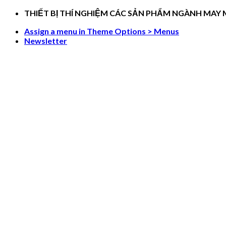
Skip
THIẾT BỊ THÍ NGHIỆM CÁC SẢN PHẨM NGÀNH MAY
to
Assign a menu in Theme Options > Menus
content
Newsletter