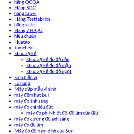
hãng QCQA
Hãng SDC
hãng taber
Hãng Testfabrics
hãng xrite
Hãng ZHIQU
hiệu chuẩn
Huatao
Jameheal
khúc xạ kế
khúc xạ kế đo độ cồn
khúc xạ kế đo độ mặn
khúc xạ kế đo độ ngọt
kính hiển vi
Lò nung
Máy dập mẫu vi sinh
máy đếm hạt bụi
máy đo ánh sáng
máy đo chỉ tiêu đất
máy đo ph-Nhiệt độ-độ ẩm của đất
máy đo cường độ ánh sáng
máy đo độ ẩm
Máy đo độ bám dính của Sơn