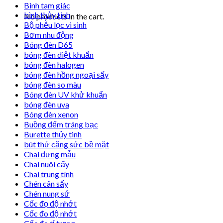
Bình tam giác
bình thủy tinh
No products in the cart.
Bộ phễu lọc vi sinh
Bơm nhu động
Bóng đèn D65
bóng đèn diệt khuẩn
bóng đèn halogen
bóng đèn hồng ngoại sấy
bóng đèn so màu
Bóng đèn UV khử khuẩn
bóng đèn uva
Bóng đèn xenon
Buồng đếm tráng bạc
Burette thủy tinh
bút thử căng sức bề mặt
Chai đựng mẫu
Chai nuôi cấy
Chai trung tính
Chén cân sấy
Chén nung sứ
Cốc đọ độ nhớt
Cốc đo độ nhớt