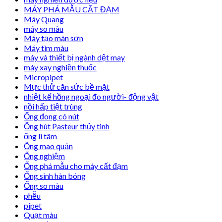
MÁY PHÁ MẪU CẤT ĐẠM
Máy Quang
máy so màu
Máy tạo màn sơn
Máy tìm màu
máy và thiết bị ngành dệt may
máy xay nghiền thuốc
Micropipet
Mực thử căn sức bề mặt
nhiệt kế hồng ngoại đo người- động vật
nồi hấp tiệt trùng
Ống đong có nút
Ống hút Pasteur thủy tinh
ống li tâm
Ống mao quản
Ống nghiệm
Ống phá mẫu cho máy cất đạm
Ống sinh hàn bóng
Ống so màu
phễu
pipet
Quạt màu