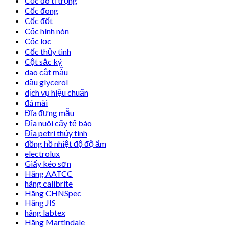
Cốc đo tỉ trọng
Cốc đong
Cốc đốt
Cốc hình nón
Cốc lọc
Cốc thủy tinh
Cột sắc ký
dao cắt mẫu
dầu glycerol
dịch vụ hiệu chuẩn
đá mài
Đĩa đựng mẫu
Đĩa nuôi cấy tế bào
Đĩa petri thủy tinh
đồng hồ nhiệt độ độ ẩm
electrolux
Giấy kéo sơn
Hãng AATCC
hãng calibrite
Hãng CHNSpec
Hãng JIS
hãng labtex
Hãng Martindale