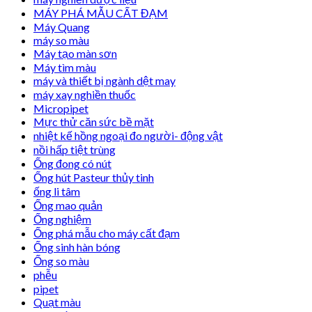
MÁY PHÁ MẪU CẤT ĐẠM
Máy Quang
máy so màu
Máy tạo màn sơn
Máy tìm màu
máy và thiết bị ngành dệt may
máy xay nghiền thuốc
Micropipet
Mực thử căn sức bề mặt
nhiệt kế hồng ngoại đo người- động vật
nồi hấp tiệt trùng
Ống đong có nút
Ống hút Pasteur thủy tinh
ống li tâm
Ống mao quản
Ống nghiệm
Ống phá mẫu cho máy cất đạm
Ống sinh hàn bóng
Ống so màu
phễu
pipet
Quạt màu