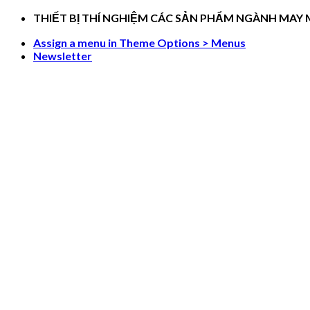
Skip
THIẾT BỊ THÍ NGHIỆM CÁC SẢN PHẨM NGÀNH MAY
to
Assign a menu in Theme Options > Menus
content
Newsletter