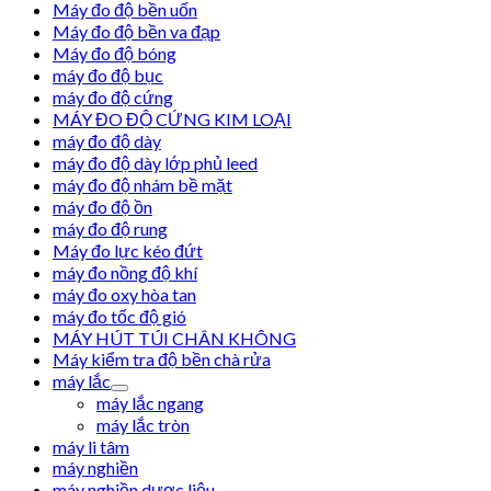
Máy đo độ bền uốn
Máy đo độ bền va đạp
Máy đo độ bóng
máy đo độ bục
máy đo độ cứng
MÁY ĐO ĐỘ CỨNG KIM LOẠI
máy đo độ dày
máy đo độ dày lớp phủ leed
máy đo độ nhám bề mặt
máy đo độ ồn
máy đo độ rung
Máy đo lực kéo đứt
máy đo nồng độ khí
máy đo oxy hòa tan
máy đo tốc độ gió
MÁY HÚT TÚI CHÂN KHÔNG
Máy kiểm tra độ bền chà rửa
máy lắc
máy lắc ngang
máy lắc tròn
máy li tâm
máy nghiền
máy nghiền dược liệu