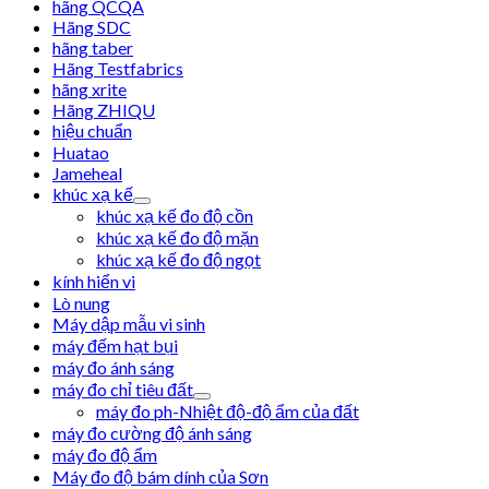
hãng QCQA
Hãng SDC
hãng taber
Hãng Testfabrics
hãng xrite
Hãng ZHIQU
hiệu chuẩn
Huatao
Jameheal
khúc xạ kế
khúc xạ kế đo độ cồn
khúc xạ kế đo độ mặn
khúc xạ kế đo độ ngọt
kính hiển vi
Lò nung
Máy dập mẫu vi sinh
máy đếm hạt bụi
máy đo ánh sáng
máy đo chỉ tiêu đất
máy đo ph-Nhiệt độ-độ ẩm của đất
máy đo cường độ ánh sáng
máy đo độ ẩm
Máy đo độ bám dính của Sơn