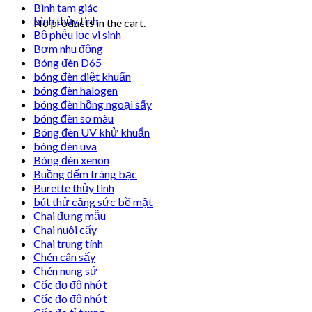
Bình tam giác
bình thủy tinh
No products in the cart.
Bộ phễu lọc vi sinh
Bơm nhu động
Bóng đèn D65
bóng đèn diệt khuẩn
bóng đèn halogen
bóng đèn hồng ngoại sấy
bóng đèn so màu
Bóng đèn UV khử khuẩn
bóng đèn uva
Bóng đèn xenon
Buồng đếm tráng bạc
Burette thủy tinh
bút thử căng sức bề mặt
Chai đựng mẫu
Chai nuôi cấy
Chai trung tính
Chén cân sấy
Chén nung sứ
Cốc đọ độ nhớt
Cốc đo độ nhớt