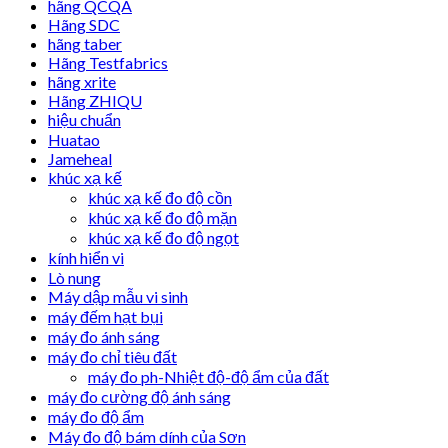
hãng QCQA
Hãng SDC
hãng taber
Hãng Testfabrics
hãng xrite
Hãng ZHIQU
hiệu chuẩn
Huatao
Jameheal
khúc xạ kế
khúc xạ kế đo độ cồn
khúc xạ kế đo độ mặn
khúc xạ kế đo độ ngọt
kính hiển vi
Lò nung
Máy dập mẫu vi sinh
máy đếm hạt bụi
máy đo ánh sáng
máy đo chỉ tiêu đất
máy đo ph-Nhiệt độ-độ ẩm của đất
máy đo cường độ ánh sáng
máy đo độ ẩm
Máy đo độ bám dính của Sơn