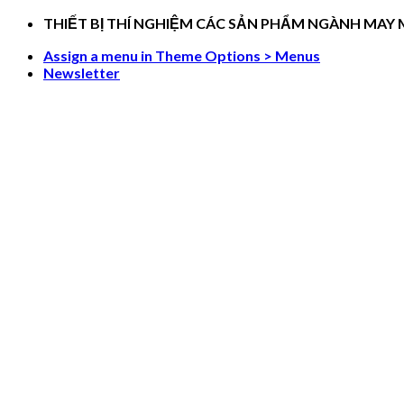
Skip
THIẾT BỊ THÍ NGHIỆM CÁC SẢN PHẨM NGÀNH MAY
to
Assign a menu in Theme Options > Menus
content
Newsletter