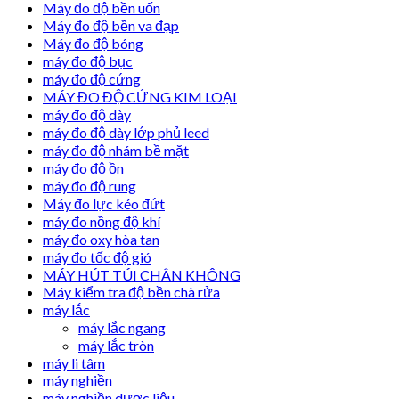
Máy đo độ bền uốn
Máy đo độ bền va đạp
Máy đo độ bóng
máy đo độ bục
máy đo độ cứng
MÁY ĐO ĐỘ CỨNG KIM LOẠI
máy đo độ dày
máy đo độ dày lớp phủ leed
máy đo độ nhám bề mặt
máy đo độ ồn
máy đo độ rung
Máy đo lực kéo đứt
máy đo nồng độ khí
máy đo oxy hòa tan
máy đo tốc độ gió
MÁY HÚT TÚI CHÂN KHÔNG
Máy kiểm tra độ bền chà rửa
máy lắc
máy lắc ngang
máy lắc tròn
máy li tâm
máy nghiền
máy nghiền dược liệu