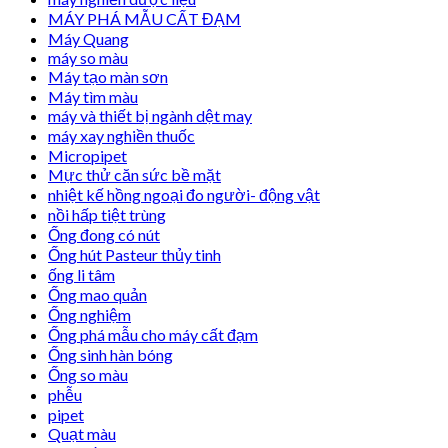
MÁY PHÁ MẪU CẤT ĐẠM
Máy Quang
máy so màu
Máy tạo màn sơn
Máy tìm màu
máy và thiết bị ngành dệt may
máy xay nghiền thuốc
Micropipet
Mực thử căn sức bề mặt
nhiệt kế hồng ngoại đo người- động vật
nồi hấp tiệt trùng
Ống đong có nút
Ống hút Pasteur thủy tinh
ống li tâm
Ống mao quản
Ống nghiệm
Ống phá mẫu cho máy cất đạm
Ống sinh hàn bóng
Ống so màu
phễu
pipet
Quạt màu