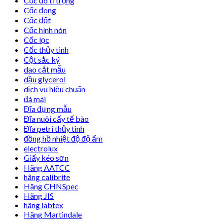
Cốc đo tỉ trọng
Cốc đong
Cốc đốt
Cốc hình nón
Cốc lọc
Cốc thủy tinh
Cột sắc ký
dao cắt mẫu
dầu glycerol
dịch vụ hiệu chuẩn
đá mài
Đĩa đựng mẫu
Đĩa nuôi cấy tế bào
Đĩa petri thủy tinh
đồng hồ nhiệt độ độ ẩm
electrolux
Giấy kéo sơn
Hãng AATCC
hãng calibrite
Hãng CHNSpec
Hãng JIS
hãng labtex
Hãng Martindale