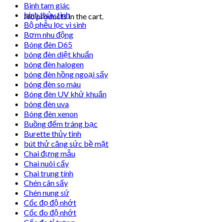
Bình tam giác
bình thủy tinh
No products in the cart.
Bộ phễu lọc vi sinh
Bơm nhu động
Bóng đèn D65
bóng đèn diệt khuẩn
bóng đèn halogen
bóng đèn hồng ngoại sấy
bóng đèn so màu
Bóng đèn UV khử khuẩn
bóng đèn uva
Bóng đèn xenon
Buồng đếm tráng bạc
Burette thủy tinh
bút thử căng sức bề mặt
Chai đựng mẫu
Chai nuôi cấy
Chai trung tính
Chén cân sấy
Chén nung sứ
Cốc đọ độ nhớt
Cốc đo độ nhớt