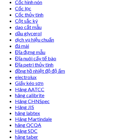
Cốc hình nón
Cốc lọc
Cốc thủy tinh
Cột sắc ký
dao cắt mẫu
dầu glycerol
dịch vụ hiệu chuẩn
đá mài
Đĩa đựng mẫu
Đĩa nuôi cấy tế bào
Đĩa petri thủy tinh
đồng hồ nhiệt độ độ ẩm
electrolux
Giấy kéo sơn
Hãng AATCC
hãng calibrite
Hãng CHNSpec
Hãng JIS
hãng labtex
Hãng Martindale
hãng QCQA
Hãng SDC
hãng taber