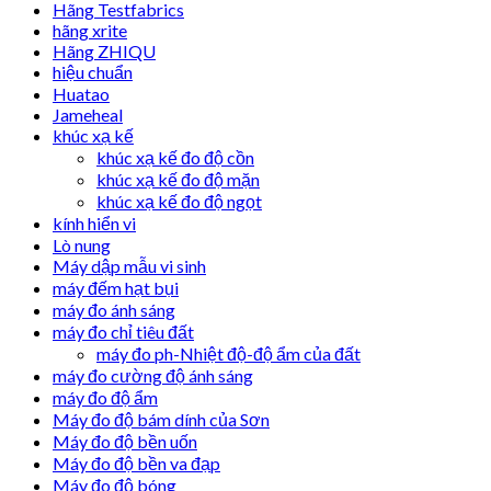
Hãng Testfabrics
hãng xrite
Hãng ZHIQU
hiệu chuẩn
Huatao
Jameheal
khúc xạ kế
khúc xạ kế đo độ cồn
khúc xạ kế đo độ mặn
khúc xạ kế đo độ ngọt
kính hiển vi
Lò nung
Máy dập mẫu vi sinh
máy đếm hạt bụi
máy đo ánh sáng
máy đo chỉ tiêu đất
máy đo ph-Nhiệt độ-độ ẩm của đất
máy đo cường độ ánh sáng
máy đo độ ẩm
Máy đo độ bám dính của Sơn
Máy đo độ bền uốn
Máy đo độ bền va đạp
Máy đo độ bóng