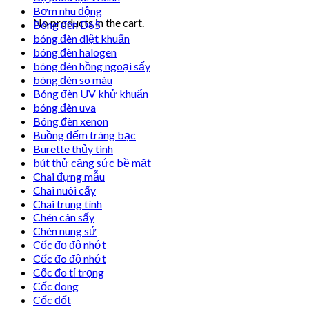
Bơm nhu động
No products in the cart.
Bóng đèn D65
bóng đèn diệt khuẩn
bóng đèn halogen
bóng đèn hồng ngoại sấy
bóng đèn so màu
Bóng đèn UV khử khuẩn
bóng đèn uva
Bóng đèn xenon
Buồng đếm tráng bạc
Burette thủy tinh
bút thử căng sức bề mặt
Chai đựng mẫu
Chai nuôi cấy
Chai trung tính
Chén cân sấy
Chén nung sứ
Cốc đọ độ nhớt
Cốc đo độ nhớt
Cốc đo tỉ trọng
Cốc đong
Cốc đốt