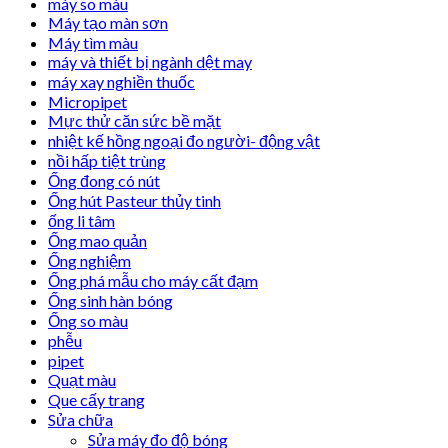
máy so màu
Máy tạo màn sơn
Máy tìm màu
máy và thiết bị ngành dệt may
máy xay nghiền thuốc
Micropipet
Mực thử căn sức bề mặt
nhiệt kế hồng ngoại đo người- động vật
nồi hấp tiệt trùng
Ống đong có nút
Ống hút Pasteur thủy tinh
ống li tâm
Ống mao quản
Ống nghiệm
Ống phá mẫu cho máy cất đạm
Ống sinh hàn bóng
Ống so màu
phễu
pipet
Quạt màu
Que cấy trang
Sửa chữa
Sửa máy đo độ bóng