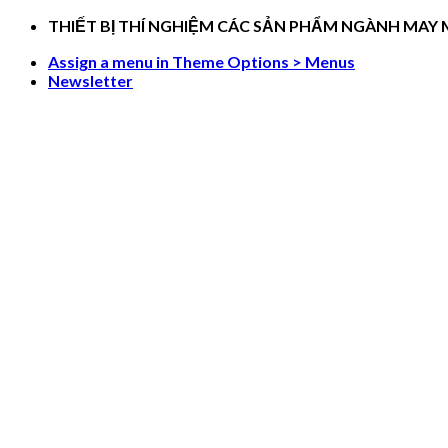
Skip
THIẾT BỊ THÍ NGHIỆM CÁC SẢN PHẨM NGÀNH MAY
to
Assign a menu in Theme Options > Menus
content
Newsletter