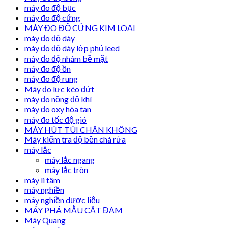
máy đo độ bục
máy đo độ cứng
MÁY ĐO ĐỘ CỨNG KIM LOẠI
máy đo độ dày
máy đo độ dày lớp phủ leed
máy đo độ nhám bề mặt
máy đo độ ồn
máy đo độ rung
Máy đo lực kéo đứt
máy đo nồng độ khí
máy đo oxy hòa tan
máy đo tốc độ gió
MÁY HÚT TÚI CHÂN KHÔNG
Máy kiểm tra độ bền chà rửa
máy lắc
máy lắc ngang
máy lắc tròn
máy li tâm
máy nghiền
máy nghiền dược liệu
MÁY PHÁ MẪU CẤT ĐẠM
Máy Quang