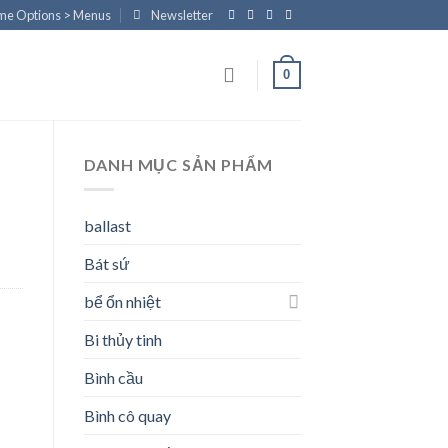
eme Options > Menus
Newsletter
0
DANH MỤC SẢN PHẨM
ballast
Bát sứ
bể ổn nhiệt
Bi thủy tinh
Bình cầu
Bình cô quay