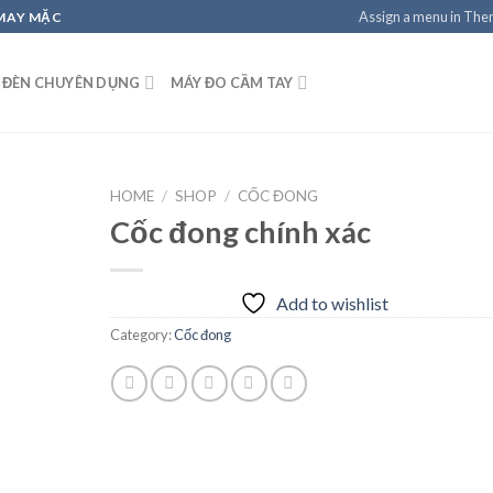
Assign a menu in Th
 MAY MẶC
 ĐÈN CHUYÊN DỤNG
MÁY ĐO CẦM TAY
HOME
/
SHOP
/
CỐC ĐONG
Cốc đong chính xác
Add to
Add to wishlist
wishlist
Category:
Cốc đong