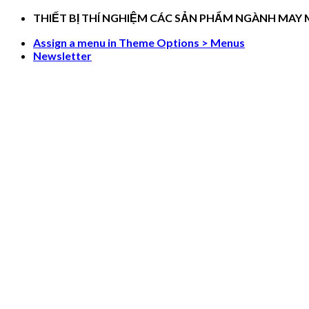
Skip
THIẾT BỊ THÍ NGHIỆM CÁC SẢN PHẨM NGÀNH MAY
to
Assign a menu in Theme Options > Menus
content
Newsletter