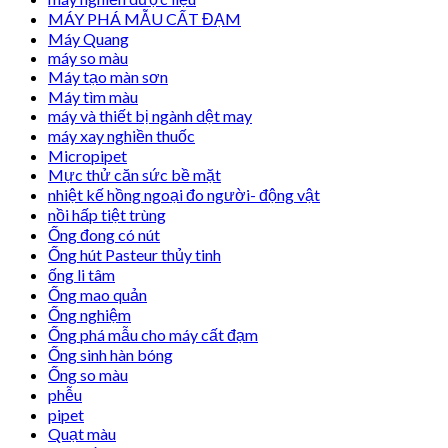
MÁY PHÁ MẪU CẤT ĐẠM
Máy Quang
máy so màu
Máy tạo màn sơn
Máy tìm màu
máy và thiết bị ngành dệt may
máy xay nghiền thuốc
Micropipet
Mực thử căn sức bề mặt
nhiệt kế hồng ngoại đo người- động vật
nồi hấp tiệt trùng
Ống đong có nút
Ống hút Pasteur thủy tinh
ống li tâm
Ống mao quản
Ống nghiệm
Ống phá mẫu cho máy cất đạm
Ống sinh hàn bóng
Ống so màu
phễu
pipet
Quạt màu