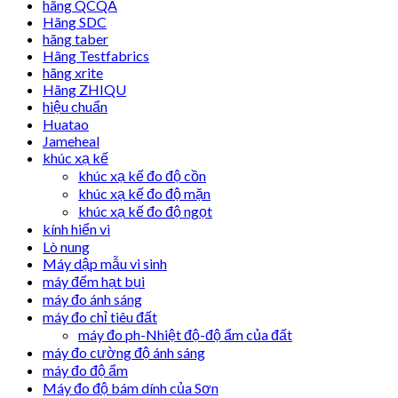
hãng QCQA
Hãng SDC
hãng taber
Hãng Testfabrics
hãng xrite
Hãng ZHIQU
hiệu chuẩn
Huatao
Jameheal
khúc xạ kế
khúc xạ kế đo độ cồn
khúc xạ kế đo độ mặn
khúc xạ kế đo độ ngọt
kính hiển vi
Lò nung
Máy dập mẫu vi sinh
máy đếm hạt bụi
máy đo ánh sáng
máy đo chỉ tiêu đất
máy đo ph-Nhiệt độ-độ ẩm của đất
máy đo cường độ ánh sáng
máy đo độ ẩm
Máy đo độ bám dính của Sơn