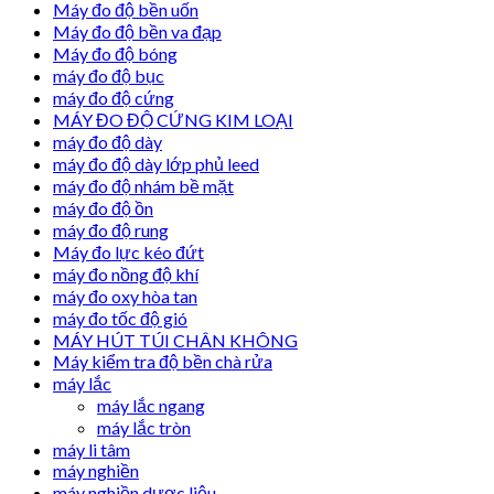
Máy đo độ bền uốn
Máy đo độ bền va đạp
Máy đo độ bóng
máy đo độ bục
máy đo độ cứng
MÁY ĐO ĐỘ CỨNG KIM LOẠI
máy đo độ dày
máy đo độ dày lớp phủ leed
máy đo độ nhám bề mặt
máy đo độ ồn
máy đo độ rung
Máy đo lực kéo đứt
máy đo nồng độ khí
máy đo oxy hòa tan
máy đo tốc độ gió
MÁY HÚT TÚI CHÂN KHÔNG
Máy kiểm tra độ bền chà rửa
máy lắc
máy lắc ngang
máy lắc tròn
máy li tâm
máy nghiền
máy nghiền dược liệu