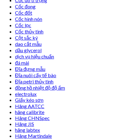
Cốc đo tỉ trọng
Cốc đong
Cốc đốt
Cốc hình nón
Cốc lọc
Cốc thủy tinh
Cột sắc ký
dao cắt mẫu
dầu glycerol
dịch vụ hiệu chuẩn
đá mài
Đĩa đựng mẫu
Đĩa nuôi cấy tế bào
Đĩa petri thủy tinh
đồng hồ nhiệt độ độ ẩm
electrolux
Giấy kéo sơn
Hãng AATCC
hãng calibrite
Hãng CHNSpec
Hãng JIS
hãng labtex
Hãng Martindale