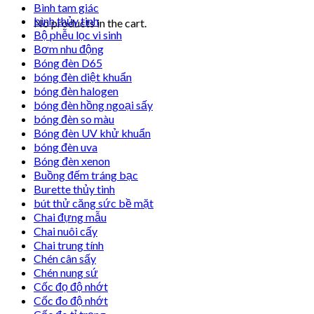
Bình tam giác
bình thủy tinh
No products in the cart.
Bộ phễu lọc vi sinh
Bơm nhu động
Bóng đèn D65
bóng đèn diệt khuẩn
bóng đèn halogen
bóng đèn hồng ngoại sấy
bóng đèn so màu
Bóng đèn UV khử khuẩn
bóng đèn uva
Bóng đèn xenon
Buồng đếm tráng bạc
Burette thủy tinh
bút thử căng sức bề mặt
Chai đựng mẫu
Chai nuôi cấy
Chai trung tính
Chén cân sấy
Chén nung sứ
Cốc đọ độ nhớt
Cốc đo độ nhớt