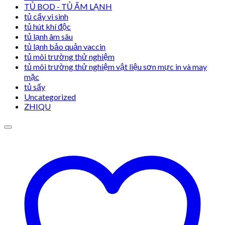
TỦ BOD - TỦ ẤM LẠNH
tủ cấy vi sinh
tủ hút khí độc
tủ lạnh âm sâu
tủ lạnh bảo quản vaccin
tủ môi trường thử nghiệm
tủ môi trường thử nghiệm vật liệu sơn mực in và may
mặc
tủ sấy
Uncategorized
ZHIQU