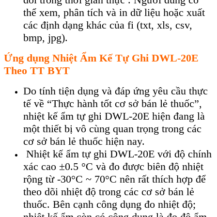
th
ể xem, ph
ân tích và in d
ữ liệu hoặc xuất
c
ác đ
ịnh dạng kh
ác c
ủa fi (txt, xls, csv,
bmp, jpg).
Ứng dụng
Nhi
ệt Ẩm Kế Tự Ghi DWL-20E
Theo TT BYT
Do t
ính ti
ện dụng v
à đáp
ứng y
êu c
ầu thực
tế về “Thực h
ành t
ốt cơ sở b
án l
ẻ thuốc”,
nhiệt kế ẩm tự ghi DWL-20
E
hiện đang l
à
m
ột thiết bị v
ô cùng quan tr
ọng trong c
ác
cơ s
ở b
án l
ẻ thuốc hiện nay.
Nhiệt kế ẩm tự ghi DWL-20
E
với độ ch
ính
xác cao ±0.5 °C và đo đư
ợc bi
ên đ
ộ nhiệt
rộng từ -30
°C ~ 70°C nên r
ất th
ích h
ợp để
theo d
õi nhi
ệt độ trong c
ác cơ s
ở b
án l
ẻ
thuốc. B
ên c
ạnh c
ông d
ụng đo nhiệt độ;
nhiệt kế ẩm c
òn có công d
ụng l
à đo đ
ộ ẩm