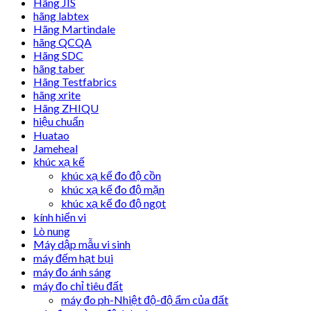
Hãng JIS
hãng labtex
Hãng Martindale
hãng QCQA
Hãng SDC
hãng taber
Hãng Testfabrics
hãng xrite
Hãng ZHIQU
hiệu chuẩn
Huatao
Jameheal
khúc xạ kế
khúc xạ kế đo độ cồn
khúc xạ kế đo độ mặn
khúc xạ kế đo độ ngọt
kính hiển vi
Lò nung
Máy dập mẫu vi sinh
máy đếm hạt bụi
máy đo ánh sáng
máy đo chỉ tiêu đất
máy đo ph-Nhiệt độ-độ ẩm của đất