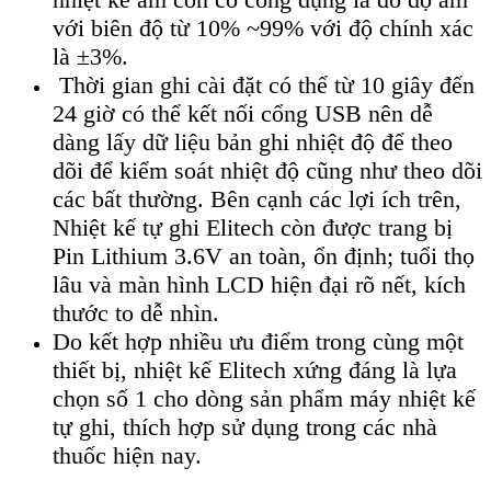
với bi
ên đ
ộ từ 10% ~99% với độ ch
ính xác
là ±3%.
Th
ời gian ghi c
ài đ
ặt c
ó th
ể từ 10 gi
ây đ
ến
24 giờ c
ó th
ể kết nối cổng USB n
ên d
ễ
d
àng l
ấy dữ liệu bản ghi nhiệt độ để theo
d
õi đ
ể kiểm so
át nhi
ệt độ cũng như theo d
õi
các b
ất thường. B
ên c
ạnh c
ác l
ợi
ích trên,
Nhi
ệt kế tự ghi Elitech c
òn đư
ợc trang bị
Pin Lithium 3.6V an to
àn,
ổn định; tuổi thọ
l
âu và màn hình LCD hi
ện đại r
õ n
ết, k
ích
thư
ớc to dễ nh
ìn.
Do k
ết hợp nhiều ưu điểm trong c
ùng m
ột
thiết bị, nhiệt kế Elitech xứng đ
áng là l
ựa
chọn số 1 cho d
òng s
ản phẩm m
áy nhi
ệt kế
tự ghi, th
ích h
ợp sử dụng trong c
ác nhà
thu
ốc hiện nay.