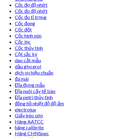
Cốc đọ độ nhớt
Cốc đo độ nhớt
Cốc đo tỉ trọng
Cốc đong
Cốc đốt
Cốc hình nón
Cốc lọc
Cốc thủy tinh
Cột sắc ký
dao cắt mẫu
dầu glycerol
dịch vụ hiệu chuẩn
đá mài
Đĩa đựng mẫu
Đĩa nuôi cấy tế bào
Đĩa petri thủy tinh
đồng hồ nhiệt độ độ ẩm
electrolux
Giấy kéo sơn
Hãng AATCC
hãng calibrite
Hãng CHNSpec