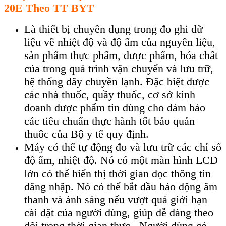
20E Theo TT BYT
L
à thi
ết bị chuy
ên d
ụng trong đo ghi dữ
liệu về nhiệt độ v
à đ
ộ ẩm của nguy
ên li
ệu,
sản phẩm thực phẩm, dược phẩm, h
óa ch
ất
của trong qu
á trình v
ận chuyển v
à lưu tr
ữ,
hệ thống d
ây chuy
ền lạnh. Đặc biệt được
c
ác nhà thu
ốc, quầy thuốc, cơ sở kinh
doanh dược phẩm tin d
ùng cho đ
ảm bảo
c
ác tiêu chu
ẩn thực h
ành t
ốt bảo quản
thu
ôc c
ủa Bộ y tế quy định.
M
áy có th
ể tự động đo v
à lưu tr
ữ c
ác ch
ỉ số
độ ẩm, nhiệt độ. N
ó có m
ột m
àn hình LCD
l
ớn c
ó th
ể hiển thị thời gian đọc th
ông tin
đăng nh
ập.
N
ó có th
ể bắt đầu b
áo đ
ộng
âm
thanh và ánh sáng n
ếu vượt qu
á gi
ới hạn
c
ài đ
ặt của người d
ùng, giúp d
ễ d
àng theo
dõi trong th
ời gian thực . Người d
ùng có