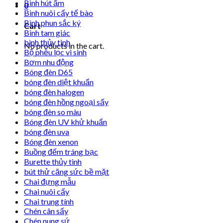
Bình hút ẩm
0
Bình nuôi cấy tế bào
Bình phun sắc ký
Cart
Bình tam giác
bình thủy tinh
No products in the cart.
Bộ phễu lọc vi sinh
Bơm nhu động
Bóng đèn D65
bóng đèn diệt khuẩn
bóng đèn halogen
bóng đèn hồng ngoại sấy
bóng đèn so màu
Bóng đèn UV khử khuẩn
bóng đèn uva
Bóng đèn xenon
Buồng đếm tráng bạc
Burette thủy tinh
bút thử căng sức bề mặt
Chai đựng mẫu
Chai nuôi cấy
Chai trung tính
Chén cân sấy
Chén nung sứ