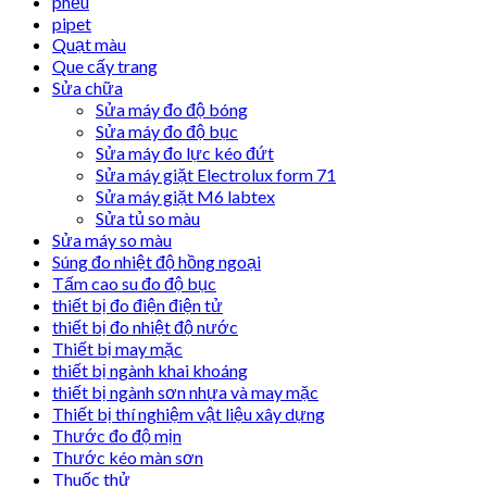
phễu
pipet
Quạt màu
Que cấy trang
Sửa chữa
Sửa máy đo độ bóng
Sửa máy đo độ bục
Sửa máy đo lực kéo đứt
Sửa máy giặt Electrolux form 71
Sửa máy giặt M6 labtex
Sửa tủ so màu
Sửa máy so màu
Súng đo nhiệt độ hồng ngoại
Tấm cao su đo độ bục
thiết bị đo điện điện tử
thiết bị đo nhiệt độ nước
Thiết bị may mặc
thiết bị ngành khai khoáng
thiết bị ngành sơn nhựa và may mặc
Thiết bị thí nghiệm vật liệu xây dựng
Thước đo độ mịn
Thước kéo màn sơn
Thuốc thử