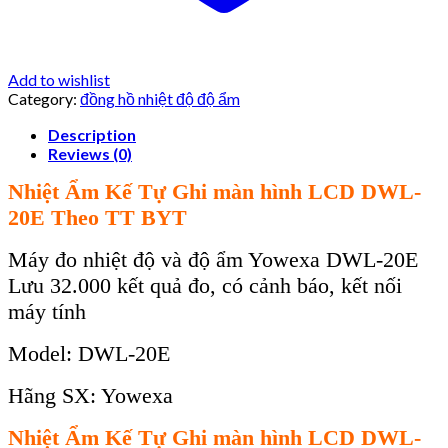
Add to wishlist
Category:
đồng hồ nhiệt độ độ ẩm
Description
Reviews (0)
Nhi
ệt Ẩm Kế Tự Ghi m
àn hình LCD DWL-
20E Theo TT BYT
Máy đo nhiệt độ và độ ẩm Yowexa DWL-20E
Lưu 32.000 kết quả đo, có cảnh báo, kết nối
máy tính
Model:
DWL-20E
Hãng SX: Yowexa
Nhi
ệt Ẩm Kế Tự Ghi m
àn hình LCD DWL-