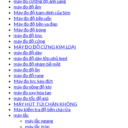
máy đo cường độ ánh sáng
máy đo độ ẩm
Máy đo độ bám dính của Sơn
Máy đo độ bền uốn
Máy đo độ bền va đạp
Máy đo độ bóng
máy đo độ bục
máy đo độ cứng
MÁY ĐO ĐỘ CỨNG KIM LOẠI
máy đo độ dày
máy đo độ dày lớp phủ leed
máy đo độ nhám bề mặt
máy đo độ ồn
máy đo độ rung
Máy đo lực kéo đứt
máy đo nồng độ khí
máy đo oxy hòa tan
máy đo tốc độ gió
MÁY HÚT TÚI CHÂN KHÔNG
Máy kiểm tra độ bền chà rửa
máy lắc
máy lắc ngang
máy lắc tròn