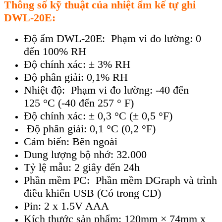
Th
ông s
ố kỹ thuật của nhiệt ẩm kế tự ghi
DWL-20E:
Đ
ộ ẩm DWL-20E: Phạm vi đo lường: 0
đến 100% RH
Độ ch
ính xác: ± 3% RH
Đ
ộ ph
ân gi
ải: 0,1% RH
Nhiệt độ: Phạm vi đo lường:
-40 đến
125
°C (-40 đ
ến 257
° F)
Đ
ộ ch
ính xác: ± 0,3 °C (± 0,5 °F)
Đ
ộ ph
ân gi
ải: 0,1
°C (0,2 °F)
C
ảm biến: B
ên ngoài
Dung lư
ợng bộ nhớ: 32.000
Tỷ lệ mẫu: 2 gi
ây đ
ến 24h
Phần mềm PC: Phần mềm DGraph v
à trình
đi
ều khiển USB (C
ó trong CD)
Pin
: 2 x 1.5V AAA
K
ích thư
ớc sản phẩm: 120mm
× 74mm x