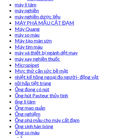
máy li tâm
máy nghiền
máy nghiền dược liệu
MÁY PHÁ MẪU CẤT ĐẠM
Máy Quang
máy so màu
Máy tạo màn sơn
Máy tìm màu
máy và thiết bị ngành dệt may
máy xay nghiền thuốc
Micropipet
Mực thử căn sức bề mặt
nhiệt kế hồng ngoại đo người- động vật
nồi hấp tiệt trùng
Ống đong có nút
Ống hút Pasteur thủy tinh
ống li tâm
Ống mao quản
Ống nghiệm
Ống phá mẫu cho máy cất đạm
Ống sinh hàn bóng
Ống so màu