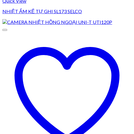
Quick View
NHIỆT ẨM KẾ TỰ GHI SL173 SELCO