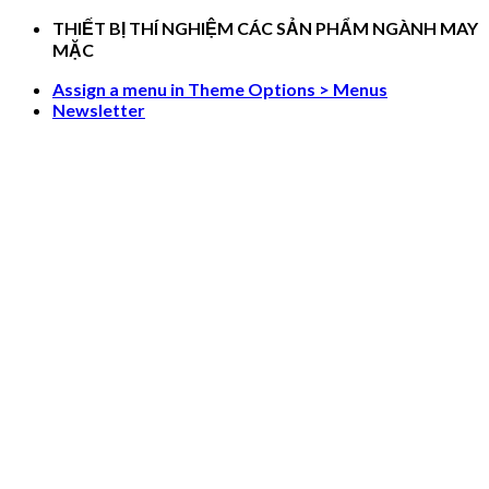
Skip
THIẾT BỊ THÍ NGHIỆM CÁC SẢN PHẨM NGÀNH MAY
to
MẶC
content
Assign a menu in Theme Options > Menus
Newsletter