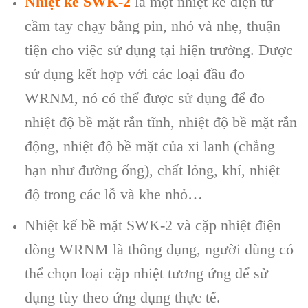
Nhiệt kế SWK-2
l
à m
ột nhiệt kế
điện tử
cầm tay ch
ạy bằng pin
, nh
ỏ v
à nh
ẹ, thuận
tiện cho việc sử dụng tại hiện trường. Được
sử dụng kết hợp với
các loại đầu đo
WRNM, nó có th
ể được sử dụng để đo
nhiệt độ bề mặt rắn tĩnh, nhiệt độ bề mặt rắn
động, nhiệt độ bề mặt của xi lanh (chẳng
hạn như đường ống), chất lỏng, kh
í, nhi
ệt
độ trong c
ác l
ỗ v
à khe nh
ỏ…
Nhiệt kế bề mặt SWK-2 v
à c
ặp nhiệt điện
d
òng WRNM là thông d
ụng, người d
ùng có
th
ể chọn loại cặp nhiệt tương ứng để sử
dụng t
ùy theo
ứng dụng thực tế.