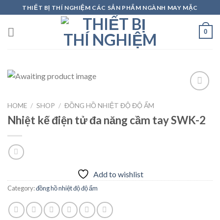
Skip
THIẾT BỊ THÍ NGHIỆM CÁC SẢN PHẨM NGÀNH MAY MẶC
to
content
0
HOME
/
SHOP
/
ĐỒNG HỒ NHIỆT ĐỘ ĐỘ ẨM
Add to
Nhiệt kế điện tử đa năng cầm tay SWK-2
wishlist
Add to wishlist
Category:
đồng hồ nhiệt độ độ ẩm