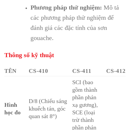
Phương pháp thử nghiệm:
Mô tả
các phương pháp thử nghiệm để
đánh giá các đặc tính của sơn
gouache.
Thông số kỹ thuật
TÊN
CS-410
CS-411
CS-412
SCI (bao
gồm thành
phần phản
D/8 (Chiếu sáng
Hình
xạ gương),
khuếch tán, góc
học đo
SCE (loại
quan sát 8°)
trừ thành
phần phản