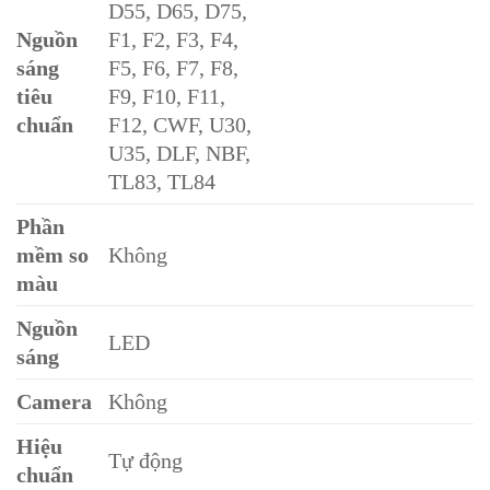
D55, D65, D75,
Nguồn
F1, F2, F3, F4,
sáng
F5, F6, F7, F8,
tiêu
F9, F10, F11,
chuẩn
F12, CWF, U30,
U35, DLF, NBF,
TL83, TL84
Phần
mềm so
Không
màu
Nguồn
LED
sáng
Camera
Không
Hiệu
Tự động
chuẩn