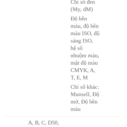
Chỉ số đen
(My, dM)
Độ bền
màu, độ bền
màu ISO, độ
sáng ISO,
hệ số
nhuộm màu,
mật độ màu
CMYK, A,
T, E, M
Chỉ số khác:
Munsell, Độ
mờ, Độ bền
màu
A, B, C, D50,