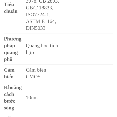
3978, GB 2893,
Tiêu
GB/T 18833,
chuẩn
ISO7724-1,
ASTM E1164,
DIN5033
Phương
pháp
Quang học tích
quang
hợp
phổ
Cảm
Cảm biến
biến
CMOS
Khoảng
cách
10nm
bước
sóng