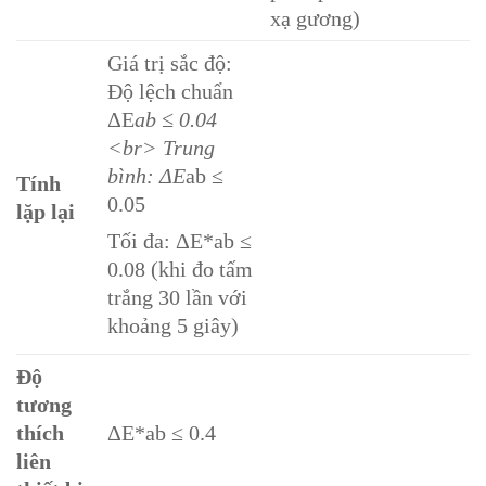
xạ gương)
Giá trị sắc độ:
Độ lệch chuẩn
ΔE
ab ≤ 0.04
<br> Trung
bình: ΔE
ab ≤
Tính
0.05
lặp lại
Tối đa: ΔE*ab ≤
0.08 (khi đo tấm
trắng 30 lần với
khoảng 5 giây)
Độ
tương
thích
ΔE*ab ≤ 0.4
liên