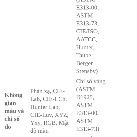
E313-00,
ASTM
E313-73,
CIE/ISO,
AATCC,
Hunter,
Taube
Berger
Stensby)
Chỉ số vàng
(ASTM
Phản xạ, CIE-
Không
D1925,
Lab, CIE-LCh,
gian
ASTM
Hunter Lab,
màu và
E313-00,
CIE-Luv, XYZ,
chỉ số
ASTM
Yxy, RGB, Mật
đo
E313-73)
độ màu