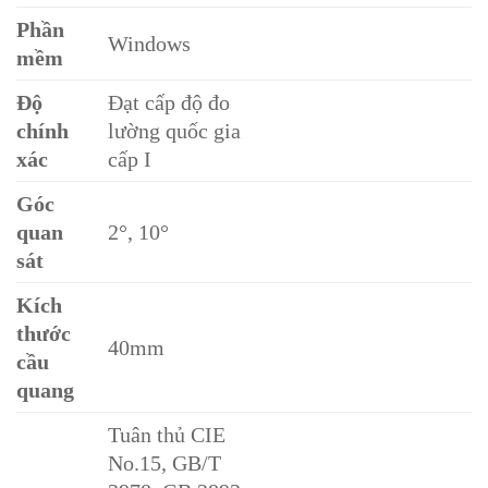
Phần
Windows
mềm
Độ
Đạt cấp độ đo
chính
lường quốc gia
xác
cấp I
Góc
quan
2°, 10°
sát
Kích
thước
40mm
cầu
quang
Tuân thủ CIE
No.15, GB/T