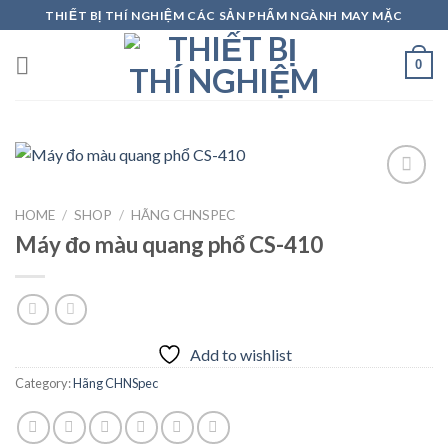
Skip
THIẾT BỊ THÍ NGHIỆM CÁC SẢN PHẨM NGÀNH MAY MẶC
to
content
0
HOME
/
SHOP
/
HÃNG CHNSPEC
Add to
Máy đo màu quang phổ CS-410
wishlist
Add to wishlist
Category:
Hãng CHNSpec