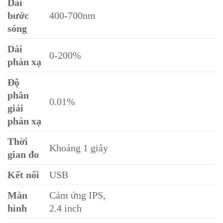
Dải
bước
400-700nm
sóng
Dải
0-200%
phản xạ
Độ
phân
0.01%
giải
phản xạ
Thời
Khoảng 1 giây
gian đo
Kết nối
USB
Màn
Cảm ứng IPS,
hình
2.4 inch