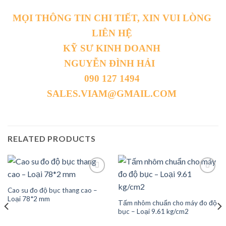
MỌI THÔNG TIN CHI TIẾT, XIN VUI LÒNG
LIÊN HỆ
KỸ SƯ KINH DOANH
NGUYỄN ĐÌNH HẢI
090 127 1494
SALES.VIAM@GMAIL.COM
RELATED PRODUCTS
Cao su đo độ bục thang cao –
Loại 78*2 mm
Tấm nhôm chuẩn cho máy đo độ
Add to
Add to
wishlist
wishlist
bục – Loại 9.61 kg/cm2