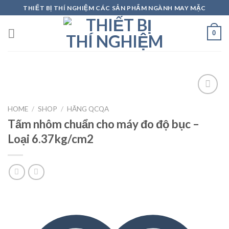
Skip
THIẾT BỊ THÍ NGHIỆM CÁC SẢN PHẨM NGÀNH MAY MẶC
to
content
0
HOME
/
SHOP
/
HÃNG QCQA
Tấm nhôm chuẩn cho máy đo độ bục –
Add to
Loại 6.37kg/cm2
wishlist