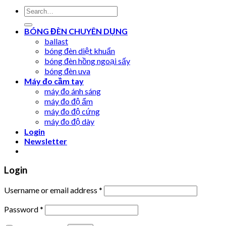
Search
for:
BÓNG ĐÈN CHUYÊN DỤNG
ballast
bóng đèn diệt khuẩn
bóng đèn hồng ngoại sấy
bóng đèn uva
Máy đo cầm tay
máy đo ánh sáng
máy đo độ ẩm
máy đo độ cứng
máy đo độ dày
Login
Newsletter
Login
Username or email address
*
Password
*