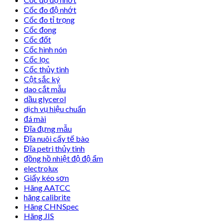
Cốc đo độ nhớt
Cốc đo tỉ trọng
Cốc đong
Cốc đốt
Cốc hình nón
Cốc lọc
Cốc thủy tinh
Cột sắc ký
dao cắt mẫu
dầu glycerol
dịch vụ hiệu chuẩn
đá mài
Đĩa đựng mẫu
Đĩa nuôi cấy tế bào
Đĩa petri thủy tinh
đồng hồ nhiệt độ độ ẩm
electrolux
Giấy kéo sơn
Hãng AATCC
hãng calibrite
Hãng CHNSpec
Hãng JIS