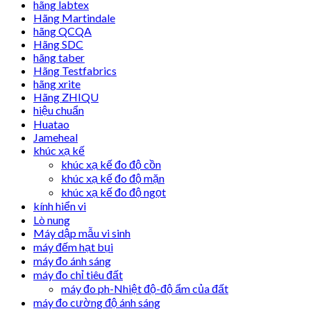
hãng labtex
Hãng Martindale
hãng QCQA
Hãng SDC
hãng taber
Hãng Testfabrics
hãng xrite
Hãng ZHIQU
hiệu chuẩn
Huatao
Jameheal
khúc xạ kế
khúc xạ kế đo độ cồn
khúc xạ kế đo độ mặn
khúc xạ kế đo độ ngọt
kính hiển vi
Lò nung
Máy dập mẫu vi sinh
máy đếm hạt bụi
máy đo ánh sáng
máy đo chỉ tiêu đất
máy đo ph-Nhiệt độ-độ ẩm của đất
máy đo cường độ ánh sáng