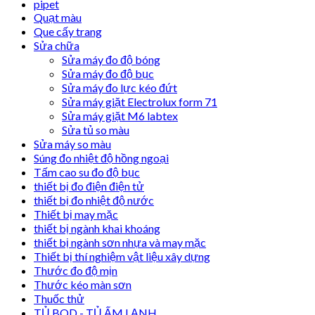
pipet
Quạt màu
Que cấy trang
Sửa chữa
Sửa máy đo độ bóng
Sửa máy đo độ bục
Sửa máy đo lực kéo đứt
Sửa máy giặt Electrolux form 71
Sửa máy giặt M6 labtex
Sửa tủ so màu
Sửa máy so màu
Súng đo nhiệt độ hồng ngoại
Tấm cao su đo độ bục
thiết bị đo điện điện tử
thiết bị đo nhiệt độ nước
Thiết bị may mặc
thiết bị ngành khai khoáng
thiết bị ngành sơn nhựa và may mặc
Thiết bị thí nghiệm vật liệu xây dựng
Thước đo độ mịn
Thước kéo màn sơn
Thuốc thử
TỦ BOD - TỦ ẤM LẠNH