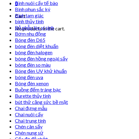
Bình nuôi cấy tế bào
0
Bình phun sắc ký
Bình tam giác
Cart
bình thủy tinh
Bộ phễu lọc vi sinh
No products in the cart.
Bơm nhu động
Bóng đèn D65
bóng đèn diệt khuẩn
bóng đèn halogen
bóng đèn hồng ngoại sấy
bóng đèn so màu
Bóng đèn UV khử khuẩn
bóng đèn uva
Bóng đèn xenon
Buồng đếm tráng bạc
Burette thủy tinh
bút thử căng sức bề mặt
Chai đựng mẫu
Chai nuôi cấy
Chai trung tính
Chén cân sấy
Chén nung sứ
Cốc đọ độ nhớt