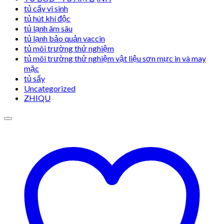
tủ cấy vi sinh
tủ hút khí độc
tủ lạnh âm sâu
tủ lạnh bảo quản vaccin
tủ môi trường thử nghiệm
tủ môi trường thử nghiệm vật liệu sơn mực in và may
mặc
tủ sấy
Uncategorized
ZHIQU