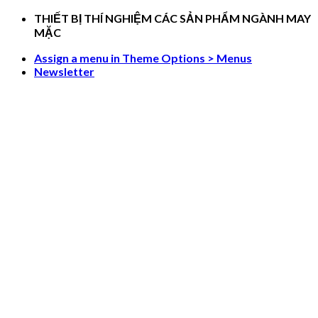
Skip
THIẾT BỊ THÍ NGHIỆM CÁC SẢN PHẨM NGÀNH MAY
to
MẶC
content
Assign a menu in Theme Options > Menus
Newsletter