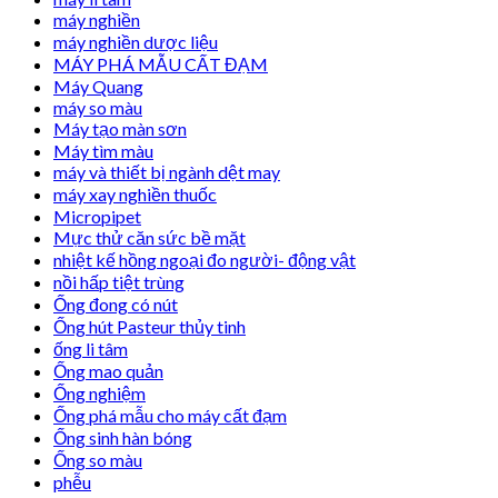
máy nghiền
máy nghiền dược liệu
MÁY PHÁ MẪU CẤT ĐẠM
Máy Quang
máy so màu
Máy tạo màn sơn
Máy tìm màu
máy và thiết bị ngành dệt may
máy xay nghiền thuốc
Micropipet
Mực thử căn sức bề mặt
nhiệt kế hồng ngoại đo người- động vật
nồi hấp tiệt trùng
Ống đong có nút
Ống hút Pasteur thủy tinh
ống li tâm
Ống mao quản
Ống nghiệm
Ống phá mẫu cho máy cất đạm
Ống sinh hàn bóng
Ống so màu
phễu