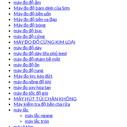
máy đo độ ẩm
Máy đo độ bám dính của Sơn
Máy đo độ bền uốn
Máy đo độ bền va đạp
Máy đo độ bóng
máy đo độ bục
máy đo độ cứng
MÁY ĐO ĐỘ CỨNG KIM LOẠI
máy đo độ dày
máy đo độ dày lớp phủ leed
máy đo độ nhám bề mặt
máy đo độ ồn
máy đo độ rung
Máy đo lực kéo đứt
máy đo nồng độ khí
máy đo oxy hòa tan
máy đo tốc độ gió
MÁY HÚT TÚI CHÂN KHÔNG
Máy kiểm tra độ bền chà rửa
máy lắc
máy lắc ngang
máy lắc tròn
máy li tâm