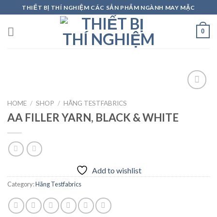
Skip
THIẾT BỊ THÍ NGHIỆM CÁC SẢN PHẨM NGÀNH MAY MẶC
to
content
0
HOME
/
SHOP
/
HÃNG TESTFABRICS
AA FILLER YARN, BLACK & WHITE
Add to
wishlist
Add to wishlist
Category:
Hãng Testfabrics