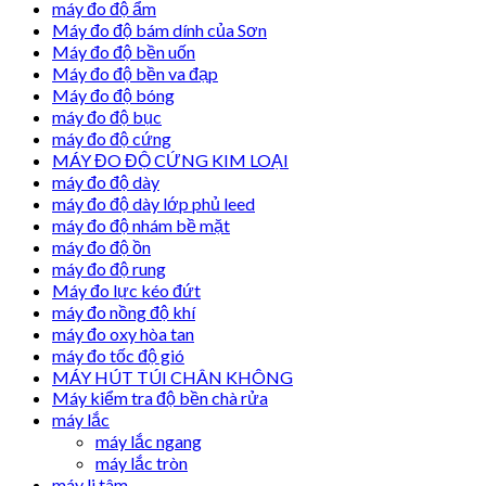
máy đo độ ẩm
Máy đo độ bám dính của Sơn
Máy đo độ bền uốn
Máy đo độ bền va đạp
Máy đo độ bóng
máy đo độ bục
máy đo độ cứng
MÁY ĐO ĐỘ CỨNG KIM LOẠI
máy đo độ dày
máy đo độ dày lớp phủ leed
máy đo độ nhám bề mặt
máy đo độ ồn
máy đo độ rung
Máy đo lực kéo đứt
máy đo nồng độ khí
máy đo oxy hòa tan
máy đo tốc độ gió
MÁY HÚT TÚI CHÂN KHÔNG
Máy kiểm tra độ bền chà rửa
máy lắc
máy lắc ngang
máy lắc tròn
máy li tâm