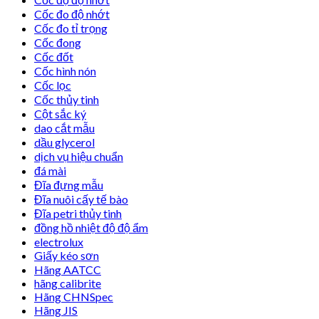
Cốc đo độ nhớt
Cốc đo tỉ trọng
Cốc đong
Cốc đốt
Cốc hình nón
Cốc lọc
Cốc thủy tinh
Cột sắc ký
dao cắt mẫu
dầu glycerol
dịch vụ hiệu chuẩn
đá mài
Đĩa đựng mẫu
Đĩa nuôi cấy tế bào
Đĩa petri thủy tinh
đồng hồ nhiệt độ độ ẩm
electrolux
Giấy kéo sơn
Hãng AATCC
hãng calibrite
Hãng CHNSpec
Hãng JIS