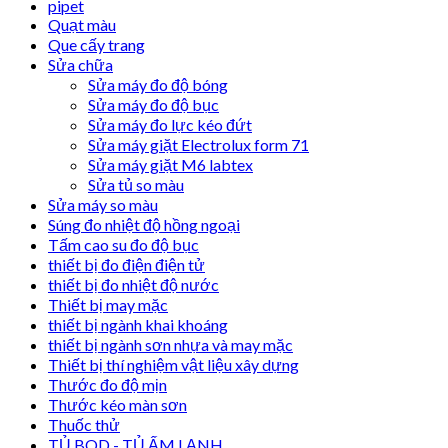
pipet
Quạt màu
Que cấy trang
Sửa chữa
Sửa máy đo độ bóng
Sửa máy đo độ bục
Sửa máy đo lực kéo đứt
Sửa máy giặt Electrolux form 71
Sửa máy giặt M6 labtex
Sửa tủ so màu
Sửa máy so màu
Súng đo nhiệt độ hồng ngoại
Tấm cao su đo độ bục
thiết bị đo điện điện tử
thiết bị đo nhiệt độ nước
Thiết bị may mặc
thiết bị ngành khai khoáng
thiết bị ngành sơn nhựa và may mặc
Thiết bị thí nghiệm vật liệu xây dựng
Thước đo độ mịn
Thước kéo màn sơn
Thuốc thử
TỦ BOD - TỦ ẤM LẠNH