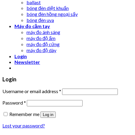
ballast
bóng đèn diệt khuẩn
bóng đèn hồng ngoại sấy
bóng đèn uva
Máy đo cầm tay
máy đo ánh sáng
máy đo độ ẩm
máy đo độ cứng
máy đo độ dày
Login
Newsletter
Login
Username or email address
*
Password
*
Remember me
Log in
Lost your password?