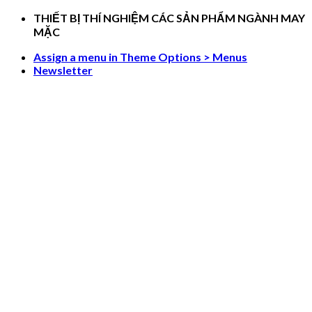
Skip
THIẾT BỊ THÍ NGHIỆM CÁC SẢN PHẨM NGÀNH MAY
to
MẶC
content
Assign a menu in Theme Options > Menus
Newsletter