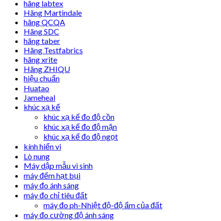
hãng labtex
Hãng Martindale
hãng QCQA
Hãng SDC
hãng taber
Hãng Testfabrics
hãng xrite
Hãng ZHIQU
hiệu chuẩn
Huatao
Jameheal
khúc xạ kế
khúc xạ kế đo độ cồn
khúc xạ kế đo độ mặn
khúc xạ kế đo độ ngọt
kính hiển vi
Lò nung
Máy dập mẫu vi sinh
máy đếm hạt bụi
máy đo ánh sáng
máy đo chỉ tiêu đất
máy đo ph-Nhiệt độ-độ ẩm của đất
máy đo cường độ ánh sáng