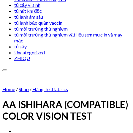
tủ cấy vi sinh
tủ hút khí độc
tủ lạnh âm sâu
tủ lạnh bảo quản vaccin
tủ môi trường thử nghiệm
tủ môi trường thử nghiệm vật liệu sơn mực in và may
mặc
tủ sấy
Uncategorized
ZHIQU
Home
/
Shop
/
Hãng Testfabrics
AA ISHIHARA (COMPATIBLE)
Add to wishlist
COLOR VISION TEST