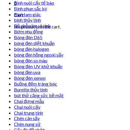
Bình nuôi cấy tế bào
0
Bình phun sắc ký
Bình tam giác
Cart
bình thủy tinh
Bộ phễu lọc vi sinh
No products in the cart.
Bơm nhu động
Bóng đèn D65
bóng đèn diệt khuẩn
bóng đèn halogen
bóng đèn hồng ngoại sấy
bóng đèn so màu
Bóng đèn UV khử khuẩn
bóng đèn uva
Bóng đèn xenon
Buồng đếm tráng bạc
Burette thủy tinh
bút thử căng sức bề mặt
Chai đựng mẫu
Chai nuôi cấy
Chai trung tính
Chén cân sấy
Chén nung sứ
Cốc đọ độ nhớt