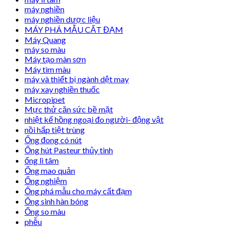
máy nghiền
máy nghiền dược liệu
MÁY PHÁ MẪU CẤT ĐẠM
Máy Quang
máy so màu
Máy tạo màn sơn
Máy tìm màu
máy và thiết bị ngành dệt may
máy xay nghiền thuốc
Micropipet
Mực thử căn sức bề mặt
nhiệt kế hồng ngoại đo người- động vật
nồi hấp tiệt trùng
Ống đong có nút
Ống hút Pasteur thủy tinh
ống li tâm
Ống mao quản
Ống nghiệm
Ống phá mẫu cho máy cất đạm
Ống sinh hàn bóng
Ống so màu
phễu