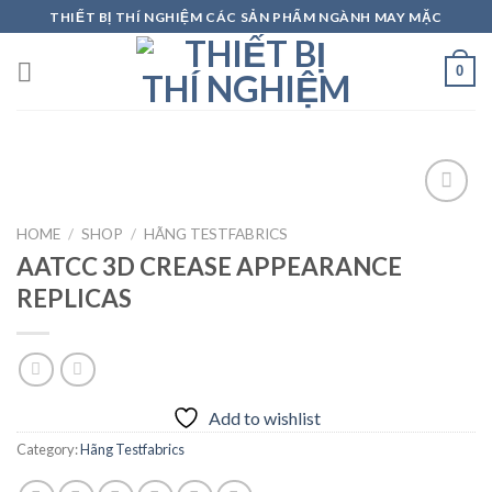
Skip
THIẾT BỊ THÍ NGHIỆM CÁC SẢN PHẨM NGÀNH MAY MẶC
to
content
0
HOME
/
SHOP
/
HÃNG TESTFABRICS
AATCC 3D CREASE APPEARANCE
Add to
wishlist
REPLICAS
Add to wishlist
Category:
Hãng Testfabrics