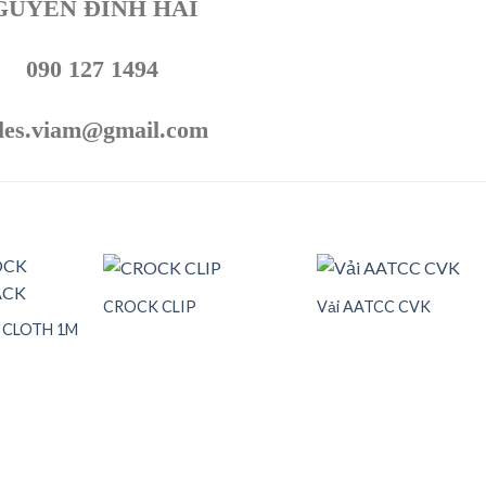
GUYỄN ĐÌNH HẢI
090 127 1494
les.viam@gmail.com
CROCK CLIP
Vải AATCC CVK
 CLOTH 1M
Add to
Add to
Add t
wishlist
wishlist
wishli