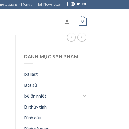
eme Options > Menus
Newsletter
0
DANH MỤC SẢN PHẨM
ballast
Bát sứ
bể ổn nhiệt
Bi thủy tinh
Bình cầu
Bình cô quay