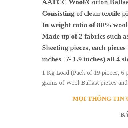
AATCC Wool/Cotton Ballas
Consisting of clean textile pi
In weight ratio of 80% woo
Made up of 2 fabrics such
Sheeting pieces, each pieces
inches +/- 1.9 inches) all 4 s
1 Kg Load (Pack of 19 pieces, 6 
grams of Wool Ballast pieces and
MỌI THÔNG TIN C
K