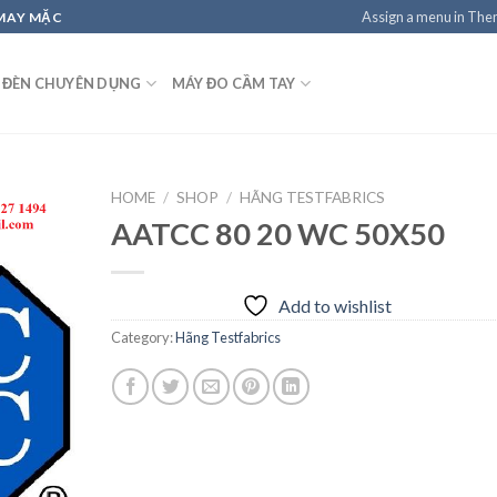
Assign a menu in Th
 MAY MẶC
 ĐÈN CHUYÊN DỤNG
MÁY ĐO CẦM TAY
HOME
/
SHOP
/
HÃNG TESTFABRICS
AATCC 80 20 WC 50X50
Add to
Add to wishlist
wishlist
Category:
Hãng Testfabrics