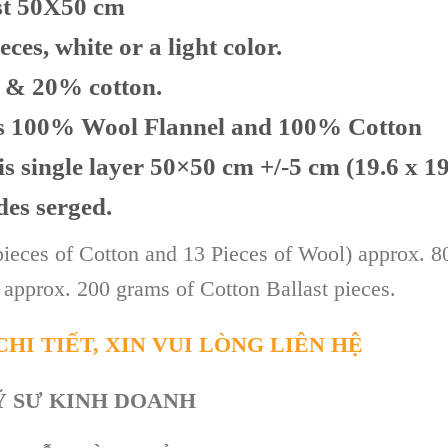
t 50X50 cm
eces, white or a light color.
l & 20% cotton.
 as 100% Wool Flannel and 100% Cotton
 is single layer 50×50 cm +/-5 cm (19.6 x 1
ides serged.
pieces of Cotton and 13 Pieces of Wool) approx. 8
 approx. 200 grams of Cotton Ballast pieces.
HI TIẾT, XIN VUI LÒNG LIÊN HỆ
Ỹ SƯ KINH DOANH