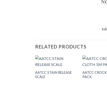
N
sa
RELATED PRODUCTS
mòn testfabric iso
AATCC STAIN RELEASE
AATCC CROCK
rics
SCALE
PACK
Add to
Add to
wishlist
wishlist