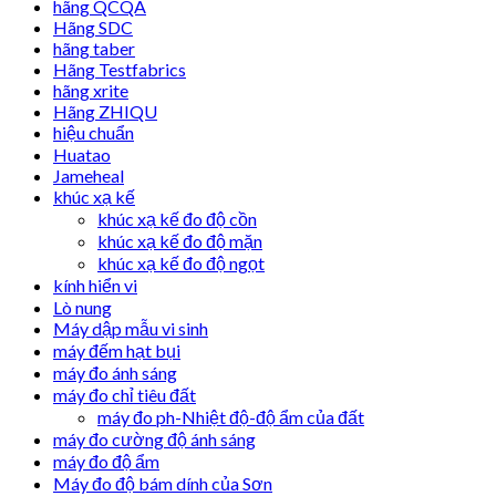
hãng QCQA
Hãng SDC
hãng taber
Hãng Testfabrics
hãng xrite
Hãng ZHIQU
hiệu chuẩn
Huatao
Jameheal
khúc xạ kế
khúc xạ kế đo độ cồn
khúc xạ kế đo độ mặn
khúc xạ kế đo độ ngọt
kính hiển vi
Lò nung
Máy dập mẫu vi sinh
máy đếm hạt bụi
máy đo ánh sáng
máy đo chỉ tiêu đất
máy đo ph-Nhiệt độ-độ ẩm của đất
máy đo cường độ ánh sáng
máy đo độ ẩm
Máy đo độ bám dính của Sơn