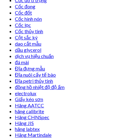
Cốc đo tỉ trọng
Cốc đong
Cốc đốt
Cốc hình nón
Cốc lọc
Cốc thủy tinh
Cột sắc ký
dao cắt mẫu
dầu glycerol
dịch vụ hiệu chuẩn
đá mài
Đĩa đựng mẫu
Đĩa nuôi cấy tế bào
Đĩa petri thủy tinh
đồng hồ nhiệt độ độ ẩm
electrolux
Giấy kéo sơn
Hãng AATCC
hãng calibrite
Hãng CHNSpec
Hãng JIS
hãng labtex
Hãng Martindale