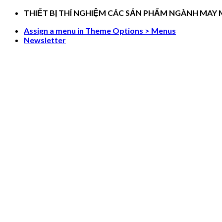
Skip
THIẾT BỊ THÍ NGHIỆM CÁC SẢN PHẨM NGÀNH MAY
to
Assign a menu in Theme Options > Menus
content
Newsletter