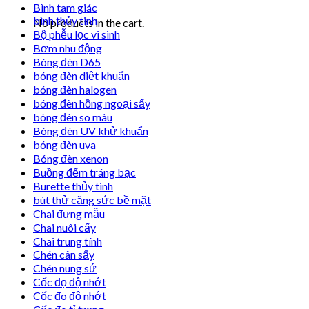
Bình tam giác
bình thủy tinh
No products in the cart.
Bộ phễu lọc vi sinh
Bơm nhu động
Bóng đèn D65
bóng đèn diệt khuẩn
bóng đèn halogen
bóng đèn hồng ngoại sấy
bóng đèn so màu
Bóng đèn UV khử khuẩn
bóng đèn uva
Bóng đèn xenon
Buồng đếm tráng bạc
Burette thủy tinh
bút thử căng sức bề mặt
Chai đựng mẫu
Chai nuôi cấy
Chai trung tính
Chén cân sấy
Chén nung sứ
Cốc đọ độ nhớt
Cốc đo độ nhớt