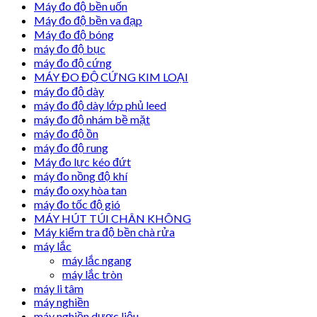
Máy đo độ bền uốn
Máy đo độ bền va đạp
Máy đo độ bóng
máy đo độ bục
máy đo độ cứng
MÁY ĐO ĐỘ CỨNG KIM LOẠI
máy đo độ dày
máy đo độ dày lớp phủ leed
máy đo độ nhám bề mặt
máy đo độ ồn
máy đo độ rung
Máy đo lực kéo đứt
máy đo nồng độ khí
máy đo oxy hòa tan
máy đo tốc độ gió
MÁY HÚT TÚI CHÂN KHÔNG
Máy kiểm tra độ bền chà rửa
máy lắc
máy lắc ngang
máy lắc tròn
máy li tâm
máy nghiền
máy nghiền dược liệu