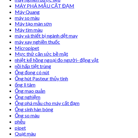
MÁY PHÁ MẪU CẤT ĐẠM
Máy Quang
máy so màu
Máy tạo màn sơn
Máy tìm màu
máy và thiết bị ngành dệt may
máy xay nghiền thuốc
Micropipet
Mực thử căn sức bề mặt
nhiệt kế hồng ngoại đo người- động vật
nồi hấp tiệt trùng
Ống đong có nút
Ống hút Pasteur thủy tinh
ống li tâm
Ống mao quản
Ống nghiệm
Ống phá mẫu cho máy cất đạm
Ống sinh hàn bóng
Ống so màu
phễu
pipet
Quạt màu