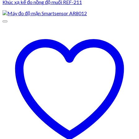
Khúc xạ kế đo nồng độ muối REF-211