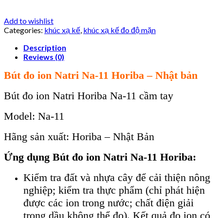
Add to wishlist
Categories:
khúc xạ kế
,
khúc xạ kế đo độ mặn
Description
Reviews (0)
B
út đo ion Natri Na-11 Horiba – Nh
ật bản
Bút đo ion Natri Horiba Na-11
cầm tay
Model:
Na-11
H
ãng s
ản xuất: Horiba – Nhật Bản
Ứng dụng
B
út đo ion Natri Na-11 Horiba
:
Kiểm tra đất và nhựa cây để cải thiện nông
nghiệp; kiểm tra thực phẩm (chỉ phát hiện
được các ion trong nước; chất điện giải
trong dầu không thể đo). Kết quả đo ion có