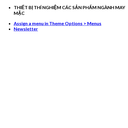
Skip
THIẾT BỊ THÍ NGHIỆM CÁC SẢN PHẨM NGÀNH MAY
to
MẶC
content
Assign a menu in Theme Options > Menus
Newsletter