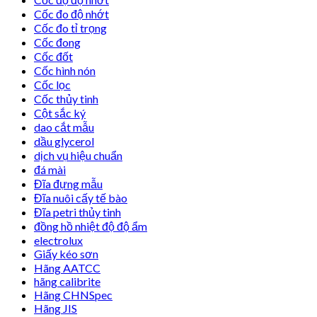
Cốc đo độ nhớt
Cốc đo tỉ trọng
Cốc đong
Cốc đốt
Cốc hình nón
Cốc lọc
Cốc thủy tinh
Cột sắc ký
dao cắt mẫu
dầu glycerol
dịch vụ hiệu chuẩn
đá mài
Đĩa đựng mẫu
Đĩa nuôi cấy tế bào
Đĩa petri thủy tinh
đồng hồ nhiệt độ độ ẩm
electrolux
Giấy kéo sơn
Hãng AATCC
hãng calibrite
Hãng CHNSpec
Hãng JIS