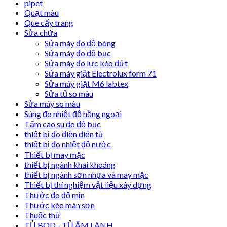
pipet
Quạt màu
Que cấy trang
Sửa chữa
Sửa máy đo độ bóng
Sửa máy đo độ bục
Sửa máy đo lực kéo đứt
Sửa máy giặt Electrolux form 71
Sửa máy giặt M6 labtex
Sửa tủ so màu
Sửa máy so màu
Súng đo nhiệt độ hồng ngoại
Tấm cao su đo độ bục
thiết bị đo điện điện tử
thiết bị đo nhiệt độ nước
Thiết bị may mặc
thiết bị ngành khai khoáng
thiết bị ngành sơn nhựa và may mặc
Thiết bị thí nghiệm vật liệu xây dựng
Thước đo độ mịn
Thước kéo màn sơn
Thuốc thử
TỦ BOD - TỦ ẤM LẠNH