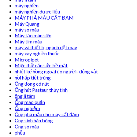
máy nghiền
máy nghiền dược liệu
MÁY PHÁ MẪU CẤT ĐẠM
Máy Quang
máy so màu
Máy tạo màn sơn
Máy tìm màu
máy và thiết bị ngành dệt may
máy xay nghiền thuốc
Micropipet
Mực thử căn sức bề mặt
nhiệt kế hồng ngoại đo người- động vật
nồi hấp tiệt trùng
Ống đong có nút
Ống hút Pasteur thủy tinh
ống li tâm
Ống mao quản
Ống nghiệm
Ống phá mẫu cho máy cất đạm
Ống sinh hàn bóng
Ống so màu
phễu