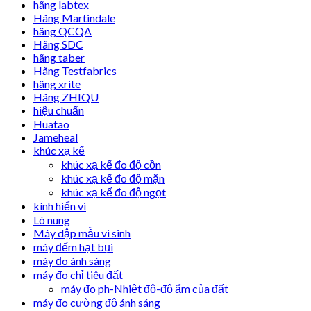
hãng labtex
Hãng Martindale
hãng QCQA
Hãng SDC
hãng taber
Hãng Testfabrics
hãng xrite
Hãng ZHIQU
hiệu chuẩn
Huatao
Jameheal
khúc xạ kế
khúc xạ kế đo độ cồn
khúc xạ kế đo độ mặn
khúc xạ kế đo độ ngọt
kính hiển vi
Lò nung
Máy dập mẫu vi sinh
máy đếm hạt bụi
máy đo ánh sáng
máy đo chỉ tiêu đất
máy đo ph-Nhiệt độ-độ ẩm của đất
máy đo cường độ ánh sáng