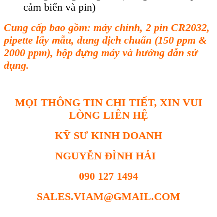
cảm biến và pin)
Cung c
ấp bao gồm: m
áy chính, 2 pin CR2032,
pipette l
ấy mẫu, dung dịch chuẩn (150 ppm &
2000 ppm), hộp đựng m
áy và hư
ớng dẫn sử
dụng.
MỌI THÔNG TIN CHI TIẾT, XIN VUI
LÒNG LIÊN HỆ
KỸ SƯ KINH DOANH
NGUYỄN ĐÌNH HẢI
090 127 1494
SALES.VIAM@GMAIL.COM