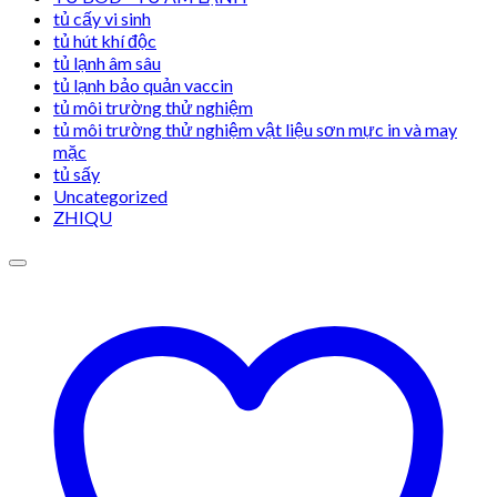
tủ cấy vi sinh
tủ hút khí độc
tủ lạnh âm sâu
tủ lạnh bảo quản vaccin
tủ môi trường thử nghiệm
tủ môi trường thử nghiệm vật liệu sơn mực in và may
mặc
tủ sấy
Uncategorized
ZHIQU