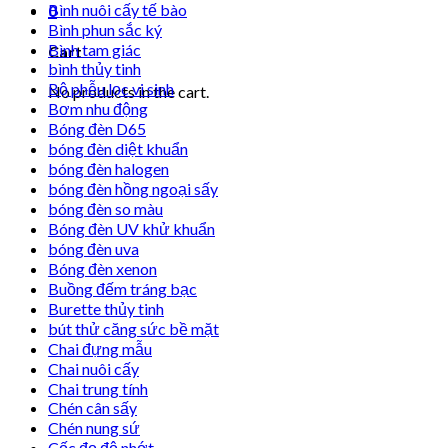
Bình nuôi cấy tế bào
0
Bình phun sắc ký
Bình tam giác
Cart
bình thủy tinh
Bộ phễu lọc vi sinh
No products in the cart.
Bơm nhu động
Bóng đèn D65
bóng đèn diệt khuẩn
bóng đèn halogen
bóng đèn hồng ngoại sấy
bóng đèn so màu
Bóng đèn UV khử khuẩn
bóng đèn uva
Bóng đèn xenon
Buồng đếm tráng bạc
Burette thủy tinh
bút thử căng sức bề mặt
Chai đựng mẫu
Chai nuôi cấy
Chai trung tính
Chén cân sấy
Chén nung sứ
Cốc đọ độ nhớt