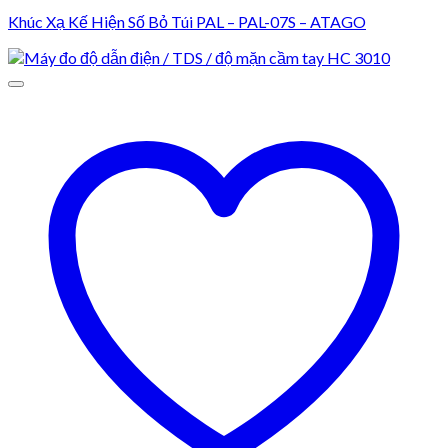
Khúc Xạ Kế Hiện Số Bỏ Túi PAL – PAL-07S – ATAGO