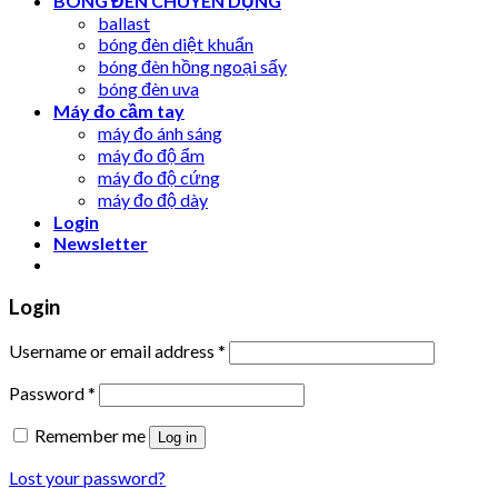
BÓNG ĐÈN CHUYÊN DỤNG
ballast
bóng đèn diệt khuẩn
bóng đèn hồng ngoại sấy
bóng đèn uva
Máy đo cầm tay
máy đo ánh sáng
máy đo độ ẩm
máy đo độ cứng
máy đo độ dày
Login
Newsletter
Login
Username or email address
*
Password
*
Remember me
Log in
Lost your password?