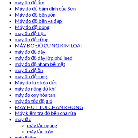
máy đo độ ẩm
Máy đo độ bám dính của Sơn
Máy đo độ bền uốn
Máy đo độ bền va đạp
Máy đo độ bóng
máy đo độ bục
máy đo độ cứng
MÁY ĐO ĐỘ CỨNG KIM LOẠI
máy đo độ dày
máy đo độ dày lớp phủ leed
máy đo độ nhám bề mặt
máy đo độ ồn
máy đo độ rung
Máy đo lực kéo đứt
máy đo nồng độ khí
máy đo oxy hòa tan
máy đo tốc độ gió
MÁY HÚT TÚI CHÂN KHÔNG
Máy kiểm tra độ bền chà rửa
máy lắc
máy lắc ngang
máy lắc tròn
máy li tâm