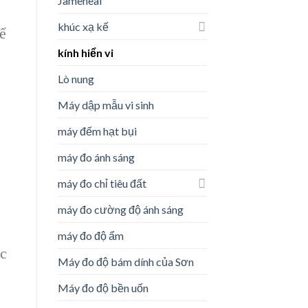
Jameheal
khúc xạ kế
ể
kính hiển vi
Lò nung
Máy dập mẫu vi sinh
máy đếm hạt bụi
máy đo ánh sáng
máy đo chỉ tiêu đất
máy đo cường độ ánh sáng
máy đo độ ẩm
ặc
Máy đo độ bám dính của Sơn
Máy đo độ bền uốn