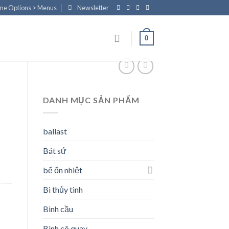
eme Options > Menus
Newsletter
0
DANH MỤC SẢN PHẨM
ballast
Bát sứ
bể ổn nhiệt
Bi thủy tinh
Bình cầu
Bình cô quay