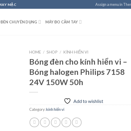
Assign a menu in Th
 MAY MẶC
 ĐÈN CHUYÊN DỤNG
MÁY ĐO CẦM TAY
HOME
/
SHOP
/
KÍNH HIỂN VI
Bóng đèn cho kính hiển vi –
Bóng halogen Philips 7158
Add to
24V 150W 50h
wishlist
Add to wishlist
Category:
kính hiển vi