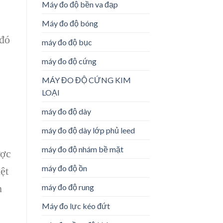
Máy đo độ bền va đạp
Máy đo độ bóng
 đó
máy đo độ bục
máy đo độ cứng
MÁY ĐO ĐỘ CỨNG KIM
LOẠI
máy đo độ dày
máy đo độ dày lớp phủ leed
máy đo độ nhám bề mặt
ược
máy đo độ ồn
ệt
máy đo độ rung
n
Máy đo lực kéo đứt