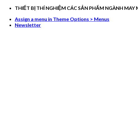
Skip
THIẾT BỊ THÍ NGHIỆM CÁC SẢN PHẨM NGÀNH MAY
to
Assign a menu in Theme Options > Menus
content
Newsletter