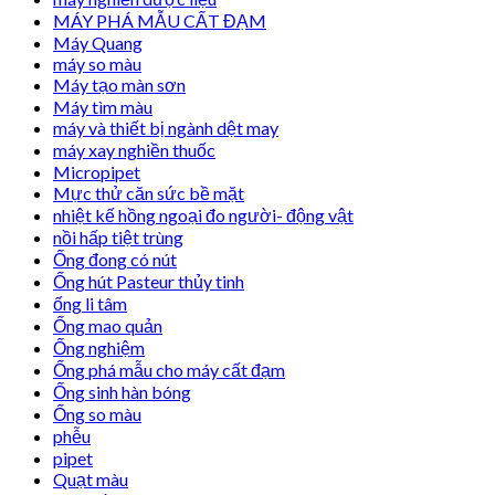
MÁY PHÁ MẪU CẤT ĐẠM
Máy Quang
máy so màu
Máy tạo màn sơn
Máy tìm màu
máy và thiết bị ngành dệt may
máy xay nghiền thuốc
Micropipet
Mực thử căn sức bề mặt
nhiệt kế hồng ngoại đo người- động vật
nồi hấp tiệt trùng
Ống đong có nút
Ống hút Pasteur thủy tinh
ống li tâm
Ống mao quản
Ống nghiệm
Ống phá mẫu cho máy cất đạm
Ống sinh hàn bóng
Ống so màu
phễu
pipet
Quạt màu