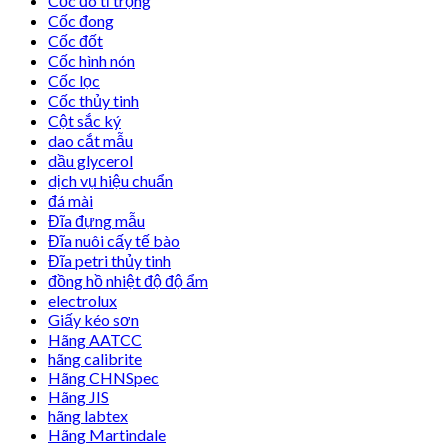
Cốc đo tỉ trọng
Cốc đong
Cốc đốt
Cốc hình nón
Cốc lọc
Cốc thủy tinh
Cột sắc ký
dao cắt mẫu
dầu glycerol
dịch vụ hiệu chuẩn
đá mài
Đĩa đựng mẫu
Đĩa nuôi cấy tế bào
Đĩa petri thủy tinh
đồng hồ nhiệt độ độ ẩm
electrolux
Giấy kéo sơn
Hãng AATCC
hãng calibrite
Hãng CHNSpec
Hãng JIS
hãng labtex
Hãng Martindale