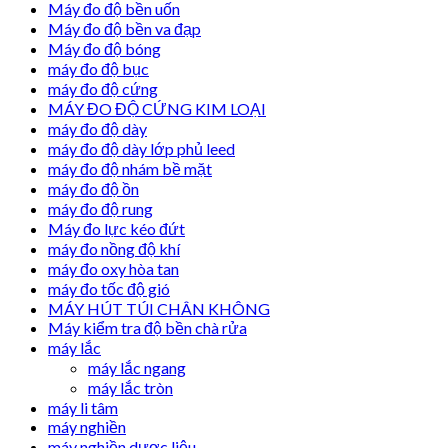
Máy đo độ bền uốn
Máy đo độ bền va đạp
Máy đo độ bóng
máy đo độ bục
máy đo độ cứng
MÁY ĐO ĐỘ CỨNG KIM LOẠI
máy đo độ dày
máy đo độ dày lớp phủ leed
máy đo độ nhám bề mặt
máy đo độ ồn
máy đo độ rung
Máy đo lực kéo đứt
máy đo nồng độ khí
máy đo oxy hòa tan
máy đo tốc độ gió
MÁY HÚT TÚI CHÂN KHÔNG
Máy kiểm tra độ bền chà rửa
máy lắc
máy lắc ngang
máy lắc tròn
máy li tâm
máy nghiền
máy nghiền dược liệu