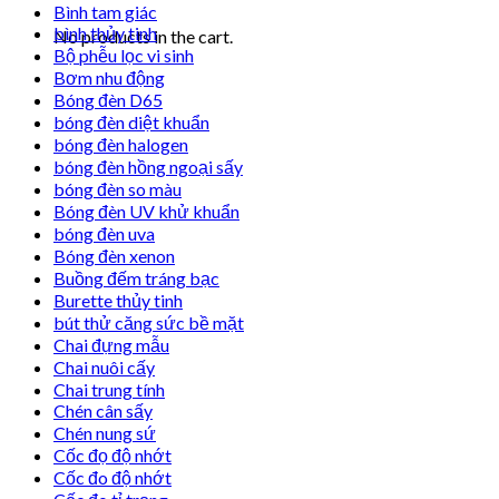
Bình tam giác
bình thủy tinh
No products in the cart.
Bộ phễu lọc vi sinh
Bơm nhu động
Bóng đèn D65
bóng đèn diệt khuẩn
bóng đèn halogen
bóng đèn hồng ngoại sấy
bóng đèn so màu
Bóng đèn UV khử khuẩn
bóng đèn uva
Bóng đèn xenon
Buồng đếm tráng bạc
Burette thủy tinh
bút thử căng sức bề mặt
Chai đựng mẫu
Chai nuôi cấy
Chai trung tính
Chén cân sấy
Chén nung sứ
Cốc đọ độ nhớt
Cốc đo độ nhớt