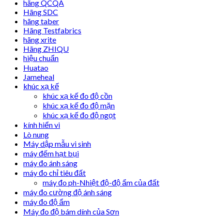
hãng QCQA
Hãng SDC
hãng taber
Hãng Testfabrics
hãng xrite
Hãng ZHIQU
hiệu chuẩn
Huatao
Jameheal
khúc xạ kế
khúc xạ kế đo độ cồn
khúc xạ kế đo độ mặn
khúc xạ kế đo độ ngọt
kính hiển vi
Lò nung
Máy dập mẫu vi sinh
máy đếm hạt bụi
máy đo ánh sáng
máy đo chỉ tiêu đất
máy đo ph-Nhiệt độ-độ ẩm của đất
máy đo cường độ ánh sáng
máy đo độ ẩm
Máy đo độ bám dính của Sơn