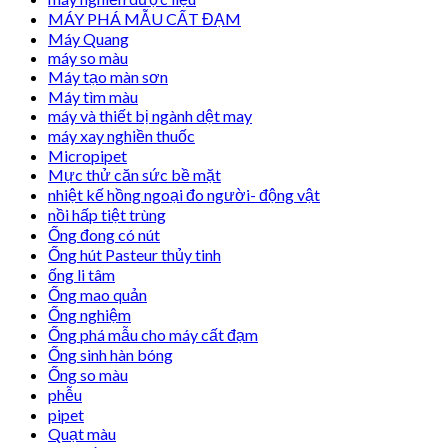
MÁY PHÁ MẪU CẤT ĐẠM
Máy Quang
máy so màu
Máy tạo màn sơn
Máy tìm màu
máy và thiết bị ngành dệt may
máy xay nghiền thuốc
Micropipet
Mực thử căn sức bề mặt
nhiệt kế hồng ngoại đo người- động vật
nồi hấp tiệt trùng
Ống đong có nút
Ống hút Pasteur thủy tinh
ống li tâm
Ống mao quản
Ống nghiệm
Ống phá mẫu cho máy cất đạm
Ống sinh hàn bóng
Ống so màu
phễu
pipet
Quạt màu