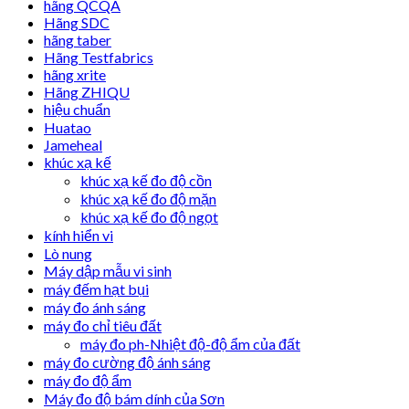
hãng QCQA
Hãng SDC
hãng taber
Hãng Testfabrics
hãng xrite
Hãng ZHIQU
hiệu chuẩn
Huatao
Jameheal
khúc xạ kế
khúc xạ kế đo độ cồn
khúc xạ kế đo độ mặn
khúc xạ kế đo độ ngọt
kính hiển vi
Lò nung
Máy dập mẫu vi sinh
máy đếm hạt bụi
máy đo ánh sáng
máy đo chỉ tiêu đất
máy đo ph-Nhiệt độ-độ ẩm của đất
máy đo cường độ ánh sáng
máy đo độ ẩm
Máy đo độ bám dính của Sơn