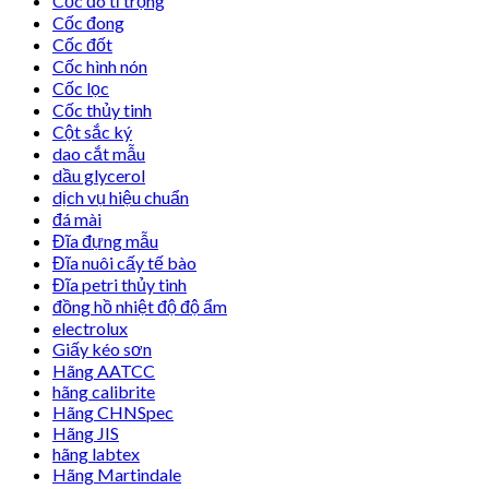
Cốc đo tỉ trọng
Cốc đong
Cốc đốt
Cốc hình nón
Cốc lọc
Cốc thủy tinh
Cột sắc ký
dao cắt mẫu
dầu glycerol
dịch vụ hiệu chuẩn
đá mài
Đĩa đựng mẫu
Đĩa nuôi cấy tế bào
Đĩa petri thủy tinh
đồng hồ nhiệt độ độ ẩm
electrolux
Giấy kéo sơn
Hãng AATCC
hãng calibrite
Hãng CHNSpec
Hãng JIS
hãng labtex
Hãng Martindale