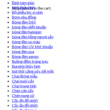
Bình tam giác
bình thủy tinh
No products in the cart.
Bộ phễu lọc vi sinh
Bơm nhu động
Bóng đèn D65
bóng đèn diệt khuẩn
bóng đèn halogen
bóng đèn hồng ngoại sấy
bóng đèn so màu
Bóng đèn UV khử khuẩn
bóng đèn uva
Bóng đèn xenon
Buồng đếm tráng bạc
Burette thủy tinh
bút thử căng sức bề mặt
Chai đựng mẫu
Chai nuôi cấy
Chai trung tính
Chén cân sấy
Chén nung sứ
Cốc đọ độ nhớt
Cốc đo độ nhớt