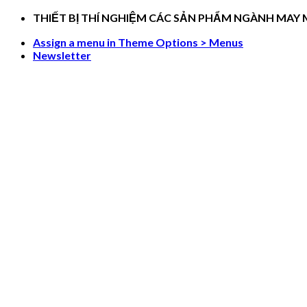
Skip
THIẾT BỊ THÍ NGHIỆM CÁC SẢN PHẨM NGÀNH MAY
to
Assign a menu in Theme Options > Menus
content
Newsletter