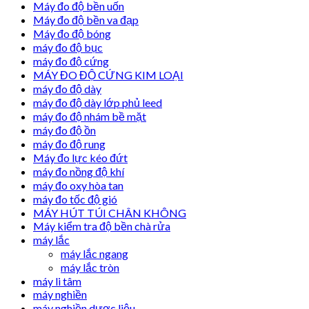
Máy đo độ bền uốn
Máy đo độ bền va đạp
Máy đo độ bóng
máy đo độ bục
máy đo độ cứng
MÁY ĐO ĐỘ CỨNG KIM LOẠI
máy đo độ dày
máy đo độ dày lớp phủ leed
máy đo độ nhám bề mặt
máy đo độ ồn
máy đo độ rung
Máy đo lực kéo đứt
máy đo nồng độ khí
máy đo oxy hòa tan
máy đo tốc độ gió
MÁY HÚT TÚI CHÂN KHÔNG
Máy kiểm tra độ bền chà rửa
máy lắc
máy lắc ngang
máy lắc tròn
máy li tâm
máy nghiền
máy nghiền dược liệu