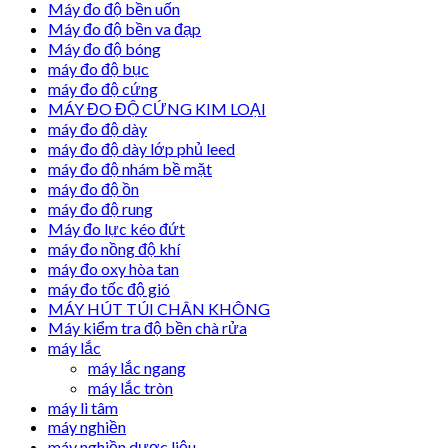
Máy đo độ bền uốn
Máy đo độ bền va đạp
Máy đo độ bóng
máy đo độ bục
máy đo độ cứng
MÁY ĐO ĐỘ CỨNG KIM LOẠI
máy đo độ dày
máy đo độ dày lớp phủ leed
máy đo độ nhám bề mặt
máy đo độ ồn
máy đo độ rung
Máy đo lực kéo đứt
máy đo nồng độ khí
máy đo oxy hòa tan
máy đo tốc độ gió
MÁY HÚT TÚI CHÂN KHÔNG
Máy kiểm tra độ bền chà rửa
máy lắc
máy lắc ngang
máy lắc tròn
máy li tâm
máy nghiền
máy nghiền dược liệu