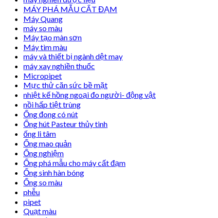
MÁY PHÁ MẪU CẤT ĐẠM
Máy Quang
máy so màu
Máy tạo màn sơn
Máy tìm màu
máy và thiết bị ngành dệt may
máy xay nghiền thuốc
Micropipet
Mực thử căn sức bề mặt
nhiệt kế hồng ngoại đo người- động vật
nồi hấp tiệt trùng
Ống đong có nút
Ống hút Pasteur thủy tinh
ống li tâm
Ống mao quản
Ống nghiệm
Ống phá mẫu cho máy cất đạm
Ống sinh hàn bóng
Ống so màu
phễu
pipet
Quạt màu