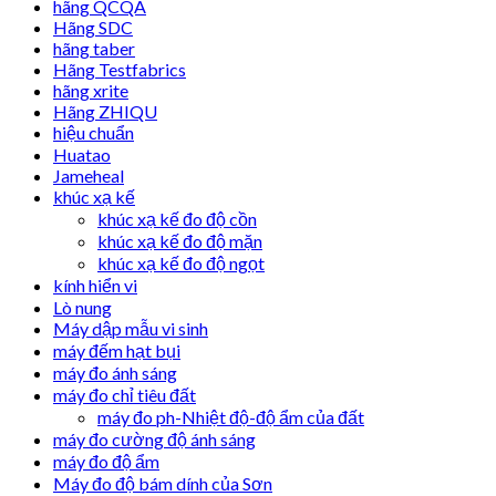
hãng QCQA
Hãng SDC
hãng taber
Hãng Testfabrics
hãng xrite
Hãng ZHIQU
hiệu chuẩn
Huatao
Jameheal
khúc xạ kế
khúc xạ kế đo độ cồn
khúc xạ kế đo độ mặn
khúc xạ kế đo độ ngọt
kính hiển vi
Lò nung
Máy dập mẫu vi sinh
máy đếm hạt bụi
máy đo ánh sáng
máy đo chỉ tiêu đất
máy đo ph-Nhiệt độ-độ ẩm của đất
máy đo cường độ ánh sáng
máy đo độ ẩm
Máy đo độ bám dính của Sơn