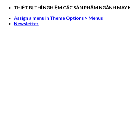
Skip
THIẾT BỊ THÍ NGHIỆM CÁC SẢN PHẨM NGÀNH MAY
to
Assign a menu in Theme Options > Menus
content
Newsletter