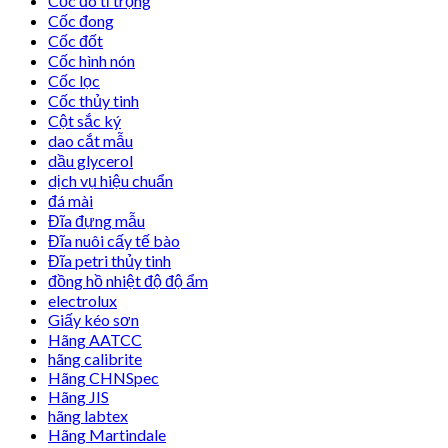
Cốc đo tỉ trọng
Cốc đong
Cốc đốt
Cốc hình nón
Cốc lọc
Cốc thủy tinh
Cột sắc ký
dao cắt mẫu
dầu glycerol
dịch vụ hiệu chuẩn
đá mài
Đĩa đựng mẫu
Đĩa nuôi cấy tế bào
Đĩa petri thủy tinh
đồng hồ nhiệt độ độ ẩm
electrolux
Giấy kéo sơn
Hãng AATCC
hãng calibrite
Hãng CHNSpec
Hãng JIS
hãng labtex
Hãng Martindale