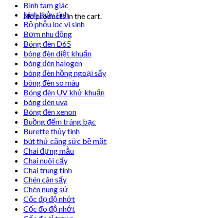
Bình tam giác
bình thủy tinh
No products in the cart.
Bộ phễu lọc vi sinh
Bơm nhu động
Bóng đèn D65
bóng đèn diệt khuẩn
bóng đèn halogen
bóng đèn hồng ngoại sấy
bóng đèn so màu
Bóng đèn UV khử khuẩn
bóng đèn uva
Bóng đèn xenon
Buồng đếm tráng bạc
Burette thủy tinh
bút thử căng sức bề mặt
Chai đựng mẫu
Chai nuôi cấy
Chai trung tính
Chén cân sấy
Chén nung sứ
Cốc đọ độ nhớt
Cốc đo độ nhớt