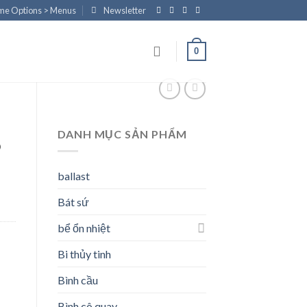
eme Options > Menus
Newsletter
0
DANH MỤC SẢN PHẨM
6
ballast
Bát sứ
bể ổn nhiệt
Bi thủy tinh
Bình cầu
Bình cô quay