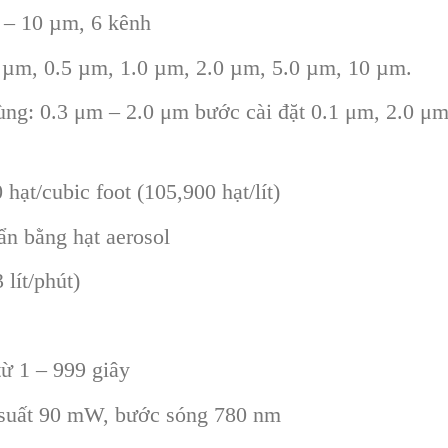
3 – 10 µm, 6 kênh
3 µm, 0.5 µm, 1.0 µm, 2.0 µm, 5.0 µm, 10 µm.
ùng: 0.3 μm – 2.0 μm bước cài đặt 0.1 μm, 2.0 μm
ạt/cubic foot (105,900 hạt/lít)
ẩn bằng hạt aerosol
lít/phút)
từ 1 – 999 giây
g suất 90 mW, bước sóng 780 nm