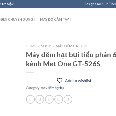
Assign a menu in Th
 MAY MẶC
 ĐÈN CHUYÊN DỤNG
MÁY ĐO CẦM TAY
HOME
/
SHOP
/
MÁY ĐẾM HẠT BỤI
Máy đếm hạt bụi tiểu phân 
kênh Met One GT-526S
Add to
wishlist
Add to wishlist
Category:
máy đếm hạt bụi