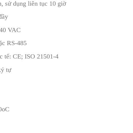
 sử dụng liên tục 10 giờ
đầy
240 VAC
ặc RS-485
c tế: CE; ISO 21501-4
ý tự
60oC