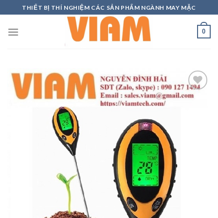
Skip
THIẾT BỊ THÍ NGHIỆM CÁC SẢN PHẨM NGÀNH MAY MẶC
to
content
0
Add to
wishlist