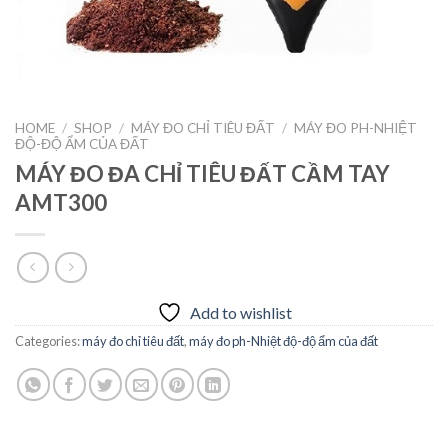
HOME
/
SHOP
/
MÁY ĐO CHỈ TIÊU ĐẤT
/
MÁY ĐO PH-NHIỆT
ĐỘ-ĐỘ ẨM CỦA ĐẤT
MÁY ĐO ĐA CHỈ TIÊU ĐẤT CẦM TAY
AMT300
Add to wishlist
Categories:
máy đo chỉ tiêu đất
,
máy đo ph-Nhiệt độ-độ ẩm của đất