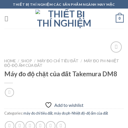
Skip
THIẾT BỊ THÍ NGHIỆM CÁC SẢN PHẨM NGÀNH MAY MẶC
to
content
0
HOME
/
SHOP
/
MÁY ĐO CHỈ TIÊU ĐẤT
/
MÁY ĐO PH-NHIỆT
ĐỘ-ĐỘ ẨM CỦA ĐẤT
Add to
Máy đo độ chặt của đất Takemura DM8
wishlist
Add to wishlist
Categories:
máy đo chỉ tiêu đất
,
máy đo ph-Nhiệt độ-độ ẩm của đất