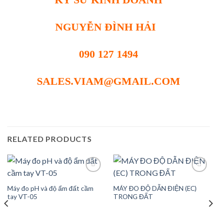
NGUYỄN ĐÌNH HẢI
090 127 1494
SALES.VIAM@GMAIL.COM
RELATED PRODUCTS
Máy đo pH và độ ẩm đất cầm
MÁY ĐO ĐỘ DẪN ĐIỆN (EC)
Add to
Add to
tay VT-05
TRONG ĐẤT
wishlist
wishlist