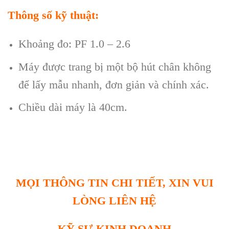
Th
ông s
ố kỹ thuật:
Khoảng đo: PF 1.0 – 2.6
M
áy đư
ợc trang bị một bộ h
út chân không
đ
ể lấy mẫu nhanh, đơn giản v
à chính xác.
Chi
ều d
ài máy là 40cm.
MỌI THÔNG TIN CHI TIẾT, XIN VUI
LÒNG LIÊN HỆ
KỸ SƯ KINH DOANH