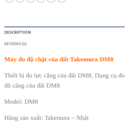
DESCRIPTION
REVIEWS (0)
M
áy đo đ
ộ chặt của đất Takemura DM8
Thiết bị đo lực căng của đất
DM8
, Dụng cụ đo
độ căng của đất
DM8
Model: DM8
H
ãng s
ản xuất: Takemura – Nhật