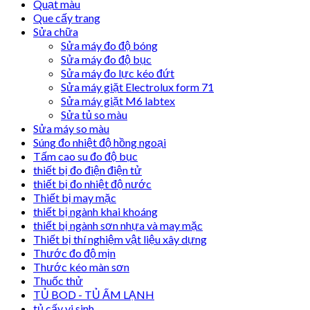
Quạt màu
Que cấy trang
Sửa chữa
Sửa máy đo độ bóng
Sửa máy đo độ bục
Sửa máy đo lực kéo đứt
Sửa máy giặt Electrolux form 71
Sửa máy giặt M6 labtex
Sửa tủ so màu
Sửa máy so màu
Súng đo nhiệt độ hồng ngoại
Tấm cao su đo độ bục
thiết bị đo điện điện tử
thiết bị đo nhiệt độ nước
Thiết bị may mặc
thiết bị ngành khai khoáng
thiết bị ngành sơn nhựa và may mặc
Thiết bị thí nghiệm vật liệu xây dựng
Thước đo độ mịn
Thước kéo màn sơn
Thuốc thử
TỦ BOD - TỦ ẤM LẠNH
tủ cấy vi sinh