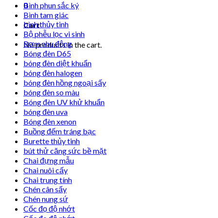
0
Bình phun sắc ký
Bình tam giác
bình thủy tinh
Cart
Bộ phễu lọc vi sinh
Bơm nhu động
No products in the cart.
Bóng đèn D65
bóng đèn diệt khuẩn
bóng đèn halogen
bóng đèn hồng ngoại sấy
bóng đèn so màu
Bóng đèn UV khử khuẩn
bóng đèn uva
Bóng đèn xenon
Buồng đếm tráng bạc
Burette thủy tinh
bút thử căng sức bề mặt
Chai đựng mẫu
Chai nuôi cấy
Chai trung tính
Chén cân sấy
Chén nung sứ
Cốc đọ độ nhớt