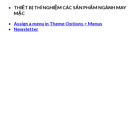
Skip
THIẾT BỊ THÍ NGHIỆM CÁC SẢN PHẨM NGÀNH MAY
to
MẶC
content
Assign a menu in Theme Options > Menus
Newsletter