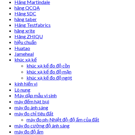
Hãng Martindale
hãng QCQA
Hãng SDC
hãng taber
Hãng Testfabrics
hãng xrite
Hãng ZHIQU
hiệu chuẩn
Huatao
Jameheal
khúc xạ kế
khúc xạ kế đo độ cồn
khúc xạ kế đo độ mặn
khúc xạ kế đo độ ngọt
kính hiển vi
Lò nung
Máy dập mẫu vi sinh
máy đếm hạt bụi
máy đo ánh sáng
máy đo chỉ tiêu đất
máy đo ph-Nhiệt độ-độ ẩm của đất
máy đo cường độ ánh sáng
máy đo độ ẩm