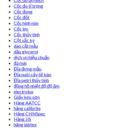
Cốc đo độ nhớt
Cốc đo tỉ trọng
Cốc đong
Cốc đốt
Cốc hình nón
Cốc lọc
Cốc thủy tinh
Cột sắc ký
dao cắt mẫu
dầu glycerol
dịch vụ hiệu chuẩn
đá mài
Đĩa đựng mẫu
Đĩa nuôi cấy tế bào
Đĩa petri thủy tinh
đồng hồ nhiệt độ độ ẩm
electrolux
Giấy kéo sơn
Hãng AATCC
hãng calibrite
Hãng CHNSpec
Hãng JIS
hãng labtex