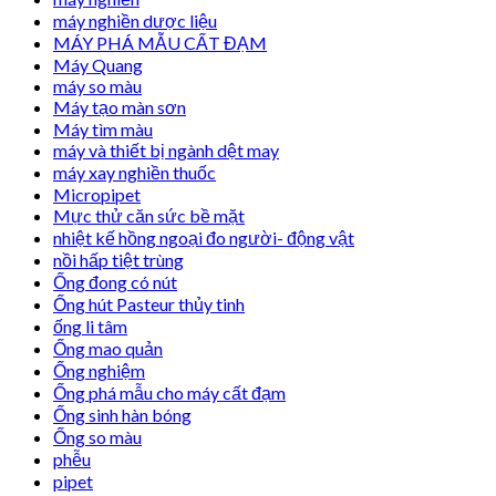
máy nghiền dược liệu
MÁY PHÁ MẪU CẤT ĐẠM
Máy Quang
máy so màu
Máy tạo màn sơn
Máy tìm màu
máy và thiết bị ngành dệt may
máy xay nghiền thuốc
Micropipet
Mực thử căn sức bề mặt
nhiệt kế hồng ngoại đo người- động vật
nồi hấp tiệt trùng
Ống đong có nút
Ống hút Pasteur thủy tinh
ống li tâm
Ống mao quản
Ống nghiệm
Ống phá mẫu cho máy cất đạm
Ống sinh hàn bóng
Ống so màu
phễu
pipet