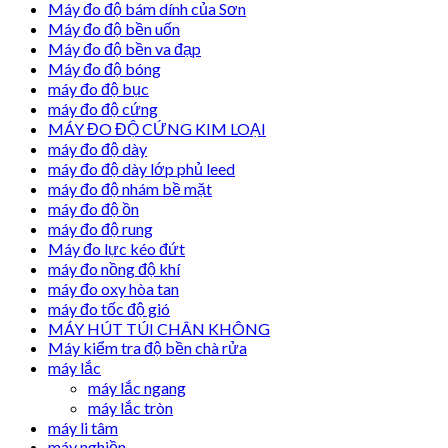
Máy đo độ bám dính của Sơn
Máy đo độ bền uốn
Máy đo độ bền va đạp
Máy đo độ bóng
máy đo độ bục
máy đo độ cứng
MÁY ĐO ĐỘ CỨNG KIM LOẠI
máy đo độ dày
máy đo độ dày lớp phủ leed
máy đo độ nhám bề mặt
máy đo độ ồn
máy đo độ rung
Máy đo lực kéo đứt
máy đo nồng độ khí
máy đo oxy hòa tan
máy đo tốc độ gió
MÁY HÚT TÚI CHÂN KHÔNG
Máy kiểm tra độ bền chà rửa
máy lắc
máy lắc ngang
máy lắc tròn
máy li tâm
máy nghiền