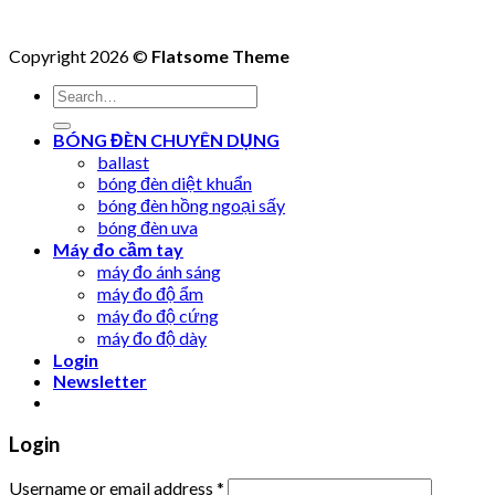
Copyright 2026 ©
Flatsome Theme
Search
for:
BÓNG ĐÈN CHUYÊN DỤNG
ballast
bóng đèn diệt khuẩn
bóng đèn hồng ngoại sấy
bóng đèn uva
Máy đo cầm tay
máy đo ánh sáng
máy đo độ ẩm
máy đo độ cứng
máy đo độ dày
Login
Newsletter
Login
Username or email address
*