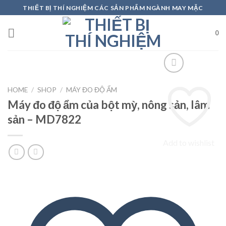
Skip
THIẾT BỊ THÍ NGHIỆM CÁC SẢN PHẨM NGÀNH MAY MẶC
to
content
0
HOME
/
SHOP
/
MÁY ĐO ĐỘ ẨM
Máy đo độ ẩm của bột mỳ, nông sản, lâm
sản – MD7822
Add to wishlist