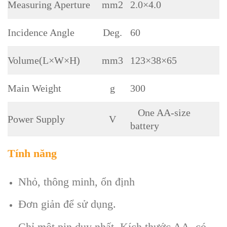
Measuring Aperture
2.0×4.0
mm2
Incidence Angle
60
Deg.
Volume(L×W×H)
123×38×65
mm3
Main Weight
300
g
One AA-size
Power Supply
V
battery
Tính năng
Nhỏ, thông minh, ổn định
Đơn giản để sử dụng.
Chỉ một pin duy nhất. Kích thước AA, có