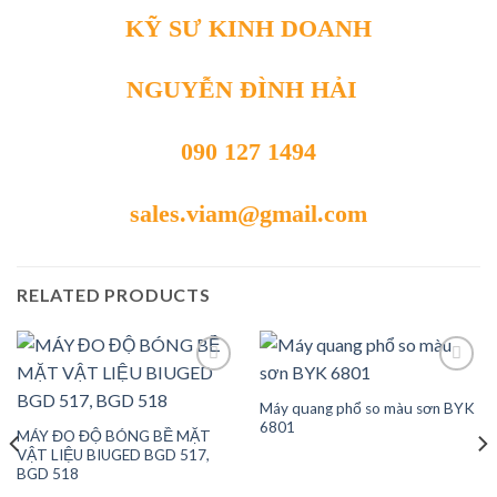
KỸ SƯ KINH DOANH
NGUYỄN ĐÌNH HẢI
090 127 1494
sales.viam@gmail.com
RELATED PRODUCTS
Máy quang phổ so màu sơn BYK
Add to
Add to
6801
MÁY ĐO ĐỘ BÓNG BỀ MẶT
wishlist
wishlist
VẬT LIỆU BIUGED BGD 517,
BGD 518