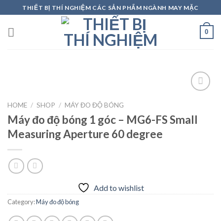
Skip
THIẾT BỊ THÍ NGHIỆM CÁC SẢN PHẨM NGÀNH MAY MẶC
to
content
0
HOME
/
SHOP
/
MÁY ĐO ĐỘ BÓNG
Máy đo độ bóng 1 góc – MG6-FS Small
Add to
wishlist
Measuring Aperture 60 degree
Add to wishlist
Category:
Máy đo độ bóng