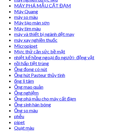
MÁY PHÁ MẪU CẤT ĐẠM
Máy Quang
máy so màu
Máy tạo màn sơn
Máy tìm màu
máy và thiết bị ngành dệt may
máy xay nghiền thuốc
Micropipet
Mực thử căn sức bề mặt
nhiệt kế hồng ngoại đo người- động vật
nồi hấp tiệt trùng
Ống đong có nút
Ống hút Pasteur thủy tinh
ống li tâm
Ống mao quản
Ống nghiệm
Ống phá mẫu cho máy cất đạm
Ống sinh hàn bóng
Ống so màu
phễu
pipet
Quạt màu