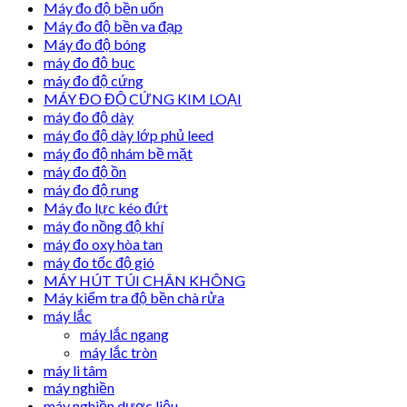
Máy đo độ bền uốn
Máy đo độ bền va đạp
Máy đo độ bóng
máy đo độ bục
máy đo độ cứng
MÁY ĐO ĐỘ CỨNG KIM LOẠI
máy đo độ dày
máy đo độ dày lớp phủ leed
máy đo độ nhám bề mặt
máy đo độ ồn
máy đo độ rung
Máy đo lực kéo đứt
máy đo nồng độ khí
máy đo oxy hòa tan
máy đo tốc độ gió
MÁY HÚT TÚI CHÂN KHÔNG
Máy kiểm tra độ bền chà rửa
máy lắc
máy lắc ngang
máy lắc tròn
máy li tâm
máy nghiền
máy nghiền dược liệu