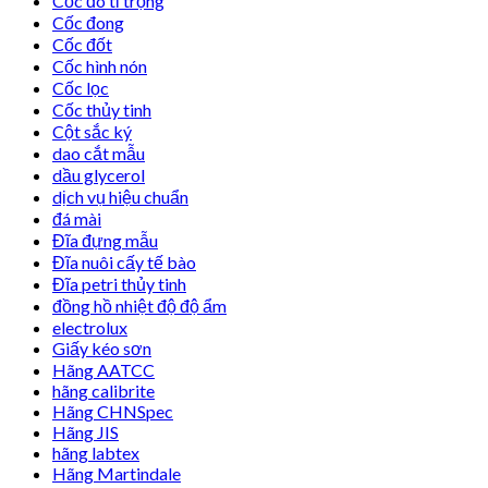
Cốc đo tỉ trọng
Cốc đong
Cốc đốt
Cốc hình nón
Cốc lọc
Cốc thủy tinh
Cột sắc ký
dao cắt mẫu
dầu glycerol
dịch vụ hiệu chuẩn
đá mài
Đĩa đựng mẫu
Đĩa nuôi cấy tế bào
Đĩa petri thủy tinh
đồng hồ nhiệt độ độ ẩm
electrolux
Giấy kéo sơn
Hãng AATCC
hãng calibrite
Hãng CHNSpec
Hãng JIS
hãng labtex
Hãng Martindale