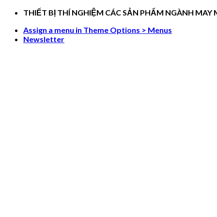
Skip
THIẾT BỊ THÍ NGHIỆM CÁC SẢN PHẨM NGÀNH MAY
to
Assign a menu in Theme Options > Menus
content
Newsletter