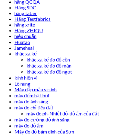
hãng QCQA
Hãng SDC
hãng taber
Hãng Testfabrics
hãng xrite
Hãng ZHIQU
hiệu chuẩn
Huatao
Jameheal
khúc xạ kế
khúc xạ kế đo độ cồn
khúc xạ kế đo độ mặn
khúc xạ kế đo độ ngọt
kính hiển vi
Lò nung
Máy dập mẫu vi sinh
máy đếm hạt bụi
máy đo ánh sáng
máy đo chỉ tiêu đất
máy đo ph-Nhiệt độ-độ ẩm của đất
máy đo cường độ ánh sáng
máy đo độ ẩm
Máy đo độ bám dính của Sơn