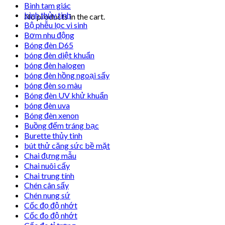
Bình tam giác
bình thủy tinh
No products in the cart.
Bộ phễu lọc vi sinh
Bơm nhu động
Bóng đèn D65
bóng đèn diệt khuẩn
bóng đèn halogen
bóng đèn hồng ngoại sấy
bóng đèn so màu
Bóng đèn UV khử khuẩn
bóng đèn uva
Bóng đèn xenon
Buồng đếm tráng bạc
Burette thủy tinh
bút thử căng sức bề mặt
Chai đựng mẫu
Chai nuôi cấy
Chai trung tính
Chén cân sấy
Chén nung sứ
Cốc đọ độ nhớt
Cốc đo độ nhớt