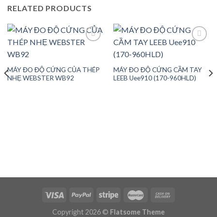
RELATED PRODUCTS
Add to
Add to
MÁY ĐO ĐỘ CỨNG CỦA THÉP
MÁY ĐO ĐỘ CỨNG CẦM TAY
wishlist
wishlist
NHẸ WEBSTER WB92
LEEB Uee910 (170-960HLD)
Copyright 2026 ©
Flatsome Theme