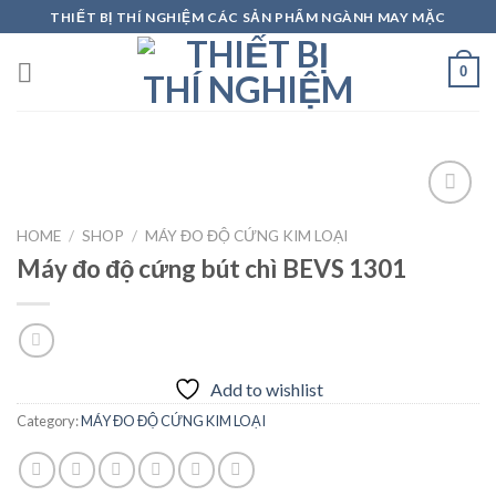
Skip
THIẾT BỊ THÍ NGHIỆM CÁC SẢN PHẨM NGÀNH MAY MẶC
to
content
0
HOME
/
SHOP
/
MÁY ĐO ĐỘ CỨNG KIM LOẠI
Máy đo độ cứng bút chì BEVS 1301
Add to
wishlist
Add to wishlist
Category:
MÁY ĐO ĐỘ CỨNG KIM LOẠI