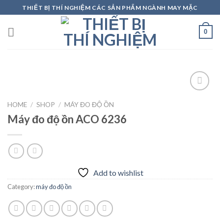
Skip
THIẾT BỊ THÍ NGHIỆM CÁC SẢN PHẨM NGÀNH MAY MẶC
to
content
0
HOME
/
SHOP
/
MÁY ĐO ĐỘ ỒN
Máy đo độ ồn ACO 6236
Add to
wishlist
Add to wishlist
Category:
máy đo độ ồn