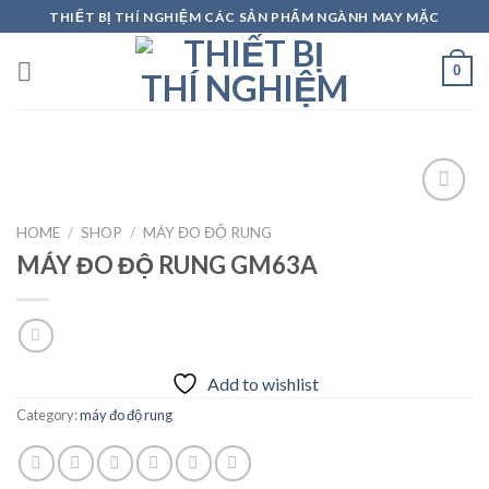
Skip
THIẾT BỊ THÍ NGHIỆM CÁC SẢN PHẨM NGÀNH MAY MẶC
to
content
0
HOME
/
SHOP
/
MÁY ĐO ĐỘ RUNG
MÁY ĐO ĐỘ RUNG GM63A
Add to
wishlist
Add to wishlist
Category:
máy đo độ rung