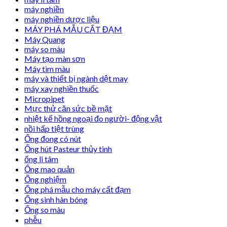
máy nghiền
máy nghiền dược liệu
MÁY PHÁ MẪU CẤT ĐẠM
Máy Quang
máy so màu
Máy tạo màn sơn
Máy tìm màu
máy và thiết bị ngành dệt may
máy xay nghiền thuốc
Micropipet
Mực thử căn sức bề mặt
nhiệt kế hồng ngoại đo người- động vật
nồi hấp tiệt trùng
Ống đong có nút
Ống hút Pasteur thủy tinh
ống li tâm
Ống mao quản
Ống nghiệm
Ống phá mẫu cho máy cất đạm
Ống sinh hàn bóng
Ống so màu
phễu