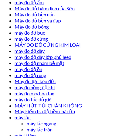
máy đo độ ẩm
Máy đo độ bám dính của Sơn
Máy đo độ bền uốn
Máy đo độ bền va đạp
Máy đo độ bóng
máy đo độ bục
máy đo độ cứng
MÁY ĐO ĐỘ CỨNG KIM LOẠI
máy đo độ dày
máy đo độ dày lớp phủ leed
máy đo độ nhám bề mặt
máy đo độ ồn
máy đo độ rung
Máy đo lực kéo đứt
máy đo nồng độ khí
máy đo oxy hòa tan
máy đo tốc độ gió
MÁY HÚT TÚI CHÂN KHÔNG
Máy kiểm tra độ bền chà rửa
máy lắc
máy lắc ngang
máy lắc tròn
máy li tâm