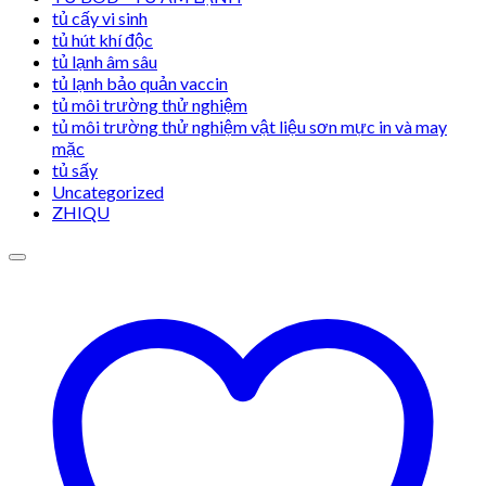
tủ cấy vi sinh
tủ hút khí độc
tủ lạnh âm sâu
tủ lạnh bảo quản vaccin
tủ môi trường thử nghiệm
tủ môi trường thử nghiệm vật liệu sơn mực in và may
mặc
tủ sấy
Uncategorized
ZHIQU