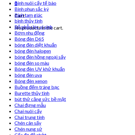
Bình nuôi cấy tế bào
0
Bình phun sắc ký
Bình tam giác
Cart
bình thủy tinh
Bộ phễu lọc vi sinh
No products in the cart.
Bơm nhu động
Bóng đèn D65
bóng đèn diệt khuẩn
bóng đèn halogen
bóng đèn hồng ngoại sấy
bóng đèn so màu
Bóng đèn UV khử khuẩn
bóng đèn uva
Bóng đèn xenon
Buồng đếm tráng bạc
Burette thủy tinh
bút thử căng sức bề mặt
Chai đựng mẫu
Chai nuôi cấy
Chai trung tính
Chén cân sấy
Chén nung sứ
Cốc đọ độ nhớt