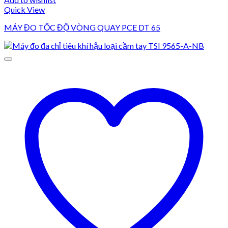
Quick View
MÁY ĐO TỐC ĐỘ VÒNG QUAY PCE DT 65