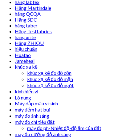
hãng labtex
Hãng Martindale
hãng QCQA
Hãng SDC
hãng taber
Hãng Testfabrics
hãng xrite
Hãng ZHIQU
hiệu chuẩn
Huatao
Jameheal
khúc xạ kế
khúc xạ kế đo độ cồn
khúc xạ kế đo độ mặn
khúc xạ kế đo độ ngọt
kính hiển vi
Lò nung
Máy dập mẫu vi sinh
máy đếm hạt bụi
máy đo ánh sáng
máy đo chỉ tiêu đất
máy đo ph-Nhiệt độ-độ ẩm của đất
máy đo cường độ ánh sáng