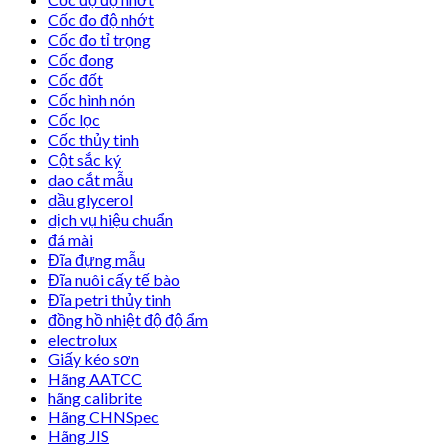
Cốc đo độ nhớt
Cốc đo tỉ trọng
Cốc đong
Cốc đốt
Cốc hình nón
Cốc lọc
Cốc thủy tinh
Cột sắc ký
dao cắt mẫu
dầu glycerol
dịch vụ hiệu chuẩn
đá mài
Đĩa đựng mẫu
Đĩa nuôi cấy tế bào
Đĩa petri thủy tinh
đồng hồ nhiệt độ độ ẩm
electrolux
Giấy kéo sơn
Hãng AATCC
hãng calibrite
Hãng CHNSpec
Hãng JIS