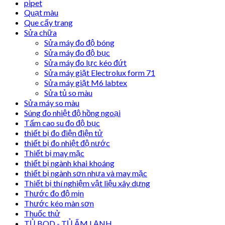
pipet
Quạt màu
Que cấy trang
Sửa chữa
Sửa máy đo độ bóng
Sửa máy đo độ bục
Sửa máy đo lực kéo đứt
Sửa máy giặt Electrolux form 71
Sửa máy giặt M6 labtex
Sửa tủ so màu
Sửa máy so màu
Súng đo nhiệt độ hồng ngoại
Tấm cao su đo độ bục
thiết bị đo điện điện tử
thiết bị đo nhiệt độ nước
Thiết bị may mặc
thiết bị ngành khai khoáng
thiết bị ngành sơn nhựa và may mặc
Thiết bị thí nghiệm vật liệu xây dựng
Thước đo độ mịn
Thước kéo màn sơn
Thuốc thử
TỦ BOD - TỦ ẤM LẠNH