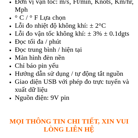
Đơn vị vận tốc: m/s, Ft/min, Knots, Km/hr,
Mph
° C / ° F Lựa chọn
Lỗi đo nhiệt độ không khí: ± 2°C
Lỗi đo vận tốc không khí: ± 3% ± 0.1dgts
Đọc tối đa / phút
Đọc trung bình / hiện tại
Màn hình đèn nền
Chỉ báo pin yếu
Hướng dẫn sử dụng / tự động tắt nguồn
Giao diện USB với phép đo trực tuyến và
xuất dữ liệu
Nguồn điện: 9V pin
MỌI THÔNG TIN CHI TIẾT, XIN VUI
LÒNG LIÊN HỆ