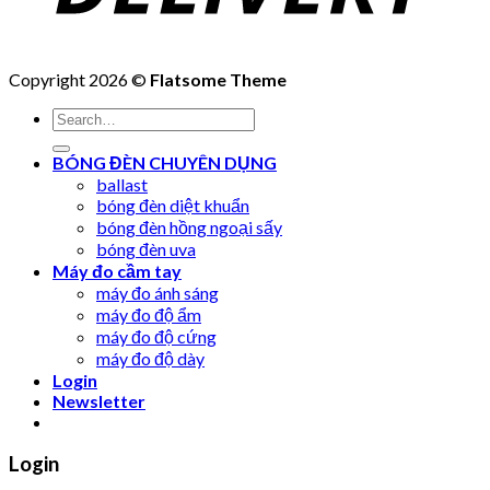
Copyright 2026 ©
Flatsome Theme
Search
for:
BÓNG ĐÈN CHUYÊN DỤNG
ballast
bóng đèn diệt khuẩn
bóng đèn hồng ngoại sấy
bóng đèn uva
Máy đo cầm tay
máy đo ánh sáng
máy đo độ ẩm
máy đo độ cứng
máy đo độ dày
Login
Newsletter
Login