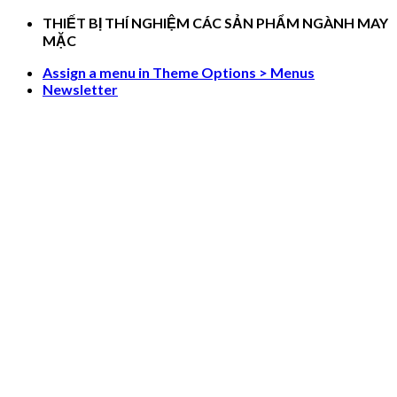
Skip
THIẾT BỊ THÍ NGHIỆM CÁC SẢN PHẨM NGÀNH MAY
to
MẶC
content
Assign a menu in Theme Options > Menus
Newsletter