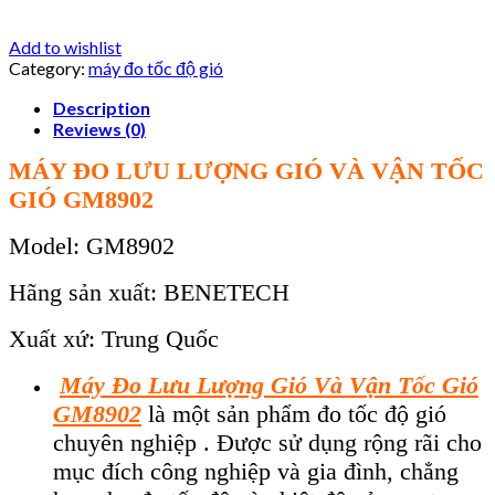
Add to wishlist
Category:
máy đo tốc độ gió
Description
Reviews (0)
MÁY ĐO LƯU LƯỢNG GIÓ VÀ VẬN TỐC
GIÓ GM8902
Model: GM8902
Hãng sản xuất: BENETECH
Xuất xứ: Trung Quốc
Máy Đo Lưu Lượng Gió Và Vận Tốc Gió
GM8902
là một sản phẩm đo tốc độ gió
chuyên nghiệp . Được sử dụng rộng rãi cho
mục đích công nghiệp và gia đình, chẳng