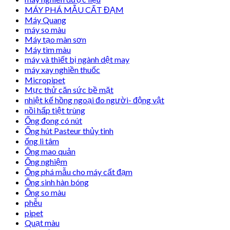
MÁY PHÁ MẪU CẤT ĐẠM
Máy Quang
máy so màu
Máy tạo màn sơn
Máy tìm màu
máy và thiết bị ngành dệt may
máy xay nghiền thuốc
Micropipet
Mực thử căn sức bề mặt
nhiệt kế hồng ngoại đo người- động vật
nồi hấp tiệt trùng
Ống đong có nút
Ống hút Pasteur thủy tinh
ống li tâm
Ống mao quản
Ống nghiệm
Ống phá mẫu cho máy cất đạm
Ống sinh hàn bóng
Ống so màu
phễu
pipet
Quạt màu