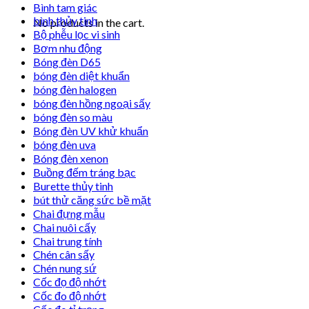
Bình tam giác
bình thủy tinh
No products in the cart.
Bộ phễu lọc vi sinh
Bơm nhu động
Bóng đèn D65
bóng đèn diệt khuẩn
bóng đèn halogen
bóng đèn hồng ngoại sấy
bóng đèn so màu
Bóng đèn UV khử khuẩn
bóng đèn uva
Bóng đèn xenon
Buồng đếm tráng bạc
Burette thủy tinh
bút thử căng sức bề mặt
Chai đựng mẫu
Chai nuôi cấy
Chai trung tính
Chén cân sấy
Chén nung sứ
Cốc đọ độ nhớt
Cốc đo độ nhớt