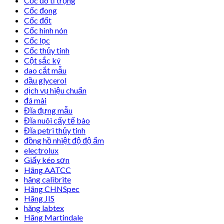
Cốc đo tỉ trọng
Cốc đong
Cốc đốt
Cốc hình nón
Cốc lọc
Cốc thủy tinh
Cột sắc ký
dao cắt mẫu
dầu glycerol
dịch vụ hiệu chuẩn
đá mài
Đĩa đựng mẫu
Đĩa nuôi cấy tế bào
Đĩa petri thủy tinh
đồng hồ nhiệt độ độ ẩm
electrolux
Giấy kéo sơn
Hãng AATCC
hãng calibrite
Hãng CHNSpec
Hãng JIS
hãng labtex
Hãng Martindale