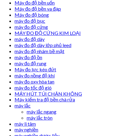
Máy đo độ bền uốn
Máy đo độ bền va đạp
Máy đo độ bóng
máy đo độ bục
máy đo độ cứng
MÁY ĐO ĐỘ CỨNG KIM LOẠI
máy đo độ dày
máy đo độ dày lớp phủ leed
máy đo độ nhám bề mặt
máy đo độ ồn
máy đo độ rung
Máy đo lực kéo đứt
máy đo nồng độ khí
máy đo oxy hòa tan
máy đo tốc độ gió
MÁY HÚT TÚI CHÂN KHÔNG
Máy kiểm tra độ bền chà rửa
máy lắc
máy lắc ngang
máy lắc tròn
máy li tâm
máy nghiền
máy nghiền dược liệu