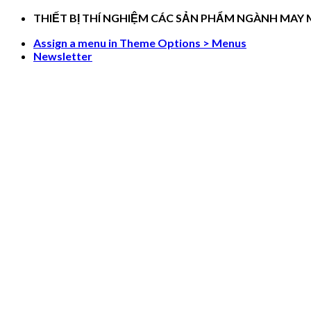
Skip
THIẾT BỊ THÍ NGHIỆM CÁC SẢN PHẨM NGÀNH MAY
to
Assign a menu in Theme Options > Menus
content
Newsletter