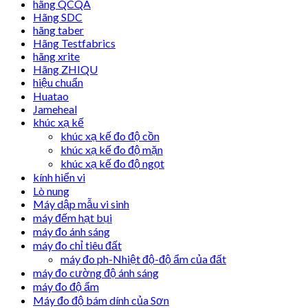
hãng QCQA
Hãng SDC
hãng taber
Hãng Testfabrics
hãng xrite
Hãng ZHIQU
hiệu chuẩn
Huatao
Jameheal
khúc xạ kế
khúc xạ kế đo độ cồn
khúc xạ kế đo độ mặn
khúc xạ kế đo độ ngọt
kính hiển vi
Lò nung
Máy dập mẫu vi sinh
máy đếm hạt bụi
máy đo ánh sáng
máy đo chỉ tiêu đất
máy đo ph-Nhiệt độ-độ ẩm của đất
máy đo cường độ ánh sáng
máy đo độ ẩm
Máy đo độ bám dính của Sơn