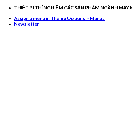
Skip
THIẾT BỊ THÍ NGHIỆM CÁC SẢN PHẨM NGÀNH MAY
to
Assign a menu in Theme Options > Menus
content
Newsletter