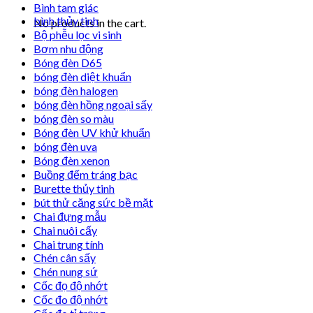
Bình tam giác
bình thủy tinh
No products in the cart.
Bộ phễu lọc vi sinh
Bơm nhu động
Bóng đèn D65
bóng đèn diệt khuẩn
bóng đèn halogen
bóng đèn hồng ngoại sấy
bóng đèn so màu
Bóng đèn UV khử khuẩn
bóng đèn uva
Bóng đèn xenon
Buồng đếm tráng bạc
Burette thủy tinh
bút thử căng sức bề mặt
Chai đựng mẫu
Chai nuôi cấy
Chai trung tính
Chén cân sấy
Chén nung sứ
Cốc đọ độ nhớt
Cốc đo độ nhớt