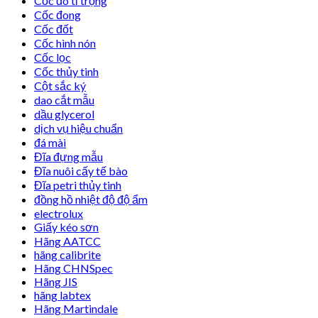
Cốc đo tỉ trọng
Cốc đong
Cốc đốt
Cốc hình nón
Cốc lọc
Cốc thủy tinh
Cột sắc ký
dao cắt mẫu
dầu glycerol
dịch vụ hiệu chuẩn
đá mài
Đĩa đựng mẫu
Đĩa nuôi cấy tế bào
Đĩa petri thủy tinh
đồng hồ nhiệt độ độ ẩm
electrolux
Giấy kéo sơn
Hãng AATCC
hãng calibrite
Hãng CHNSpec
Hãng JIS
hãng labtex
Hãng Martindale