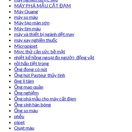
MÁY PHÁ MẪU CẤT ĐẠM
Máy Quang
máy so màu
Máy tạo màn sơn
Máy tìm màu
máy và thiết bị ngành dệt may
máy xay nghiền thuốc
Micropipet
Mực thử căn sức bề mặt
nhiệt kế hồng ngoại đo người- động vật
nồi hấp tiệt trùng
Ống đong có nút
Ống hút Pasteur thủy tinh
ống li tâm
Ống mao quản
Ống nghiệm
Ống phá mẫu cho máy cất đạm
Ống sinh hàn bóng
Ống so màu
phễu
pipet
Quạt màu