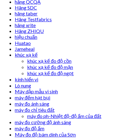
hãng QCQA
Hãng SDC
hãng taber
Hãng Testfabrics
hãng xrite
Hãng ZHIQU
hiệu chuẩn
Huatao
Jameheal
khúc xạ kế
khúc xạ kế đo độ cồn
khúc xạ kế đo độ mặn
khúc xạ kế đo độ ngọt
kính hiển vi
Lò nung
Máy dập mẫu vi sinh
máy đếm hạt bụi
máy đo ánh sáng
máy đo chỉ tiêu đất
máy đo ph-Nhiệt độ-độ ẩm của đất
máy đo cường độ ánh sáng
máy đo độ ẩm
Máy đo độ bám dính của Sơn