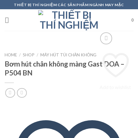
Skip
THIẾT BỊ THÍ NGHIỆM CÁC SẢN PHẨM NGÀNH MAY MẶC
to
content
0
HOME
/
SHOP
/
MÁY HÚT TÚI CHÂN KHÔNG
Bơm hút chân không màng Gast DOA –
P504 BN
Add to wishlist