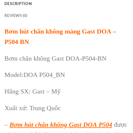
DESCRIPTION
REVIEWS (0)
Bơm hút chân không màng Gast DOA –
P504 BN
Bơm chân không Gast DOA-P504-BN
Model
:DOA P504_BN
H
ãng SX
:
Gast
– Mỹ
Xuất xứ: Trung Quốc
–
Bơm h
út chân không Gast DOA P504
được