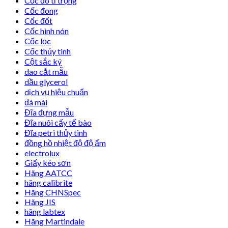
Cốc đo tỉ trọng
Cốc đong
Cốc đốt
Cốc hình nón
Cốc lọc
Cốc thủy tinh
Cột sắc ký
dao cắt mẫu
dầu glycerol
dịch vụ hiệu chuẩn
đá mài
Đĩa đựng mẫu
Đĩa nuôi cấy tế bào
Đĩa petri thủy tinh
đồng hồ nhiệt độ độ ẩm
electrolux
Giấy kéo sơn
Hãng AATCC
hãng calibrite
Hãng CHNSpec
Hãng JIS
hãng labtex
Hãng Martindale