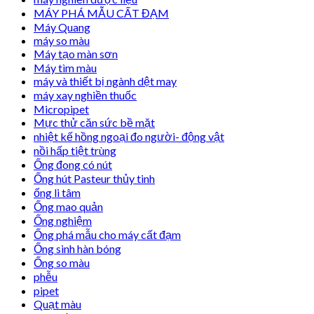
MÁY PHÁ MẪU CẤT ĐẠM
Máy Quang
máy so màu
Máy tạo màn sơn
Máy tìm màu
máy và thiết bị ngành dệt may
máy xay nghiền thuốc
Micropipet
Mực thử căn sức bề mặt
nhiệt kế hồng ngoại đo người- động vật
nồi hấp tiệt trùng
Ống đong có nút
Ống hút Pasteur thủy tinh
ống li tâm
Ống mao quản
Ống nghiệm
Ống phá mẫu cho máy cất đạm
Ống sinh hàn bóng
Ống so màu
phễu
pipet
Quạt màu