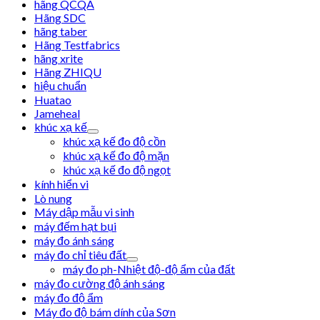
hãng QCQA
Hãng SDC
hãng taber
Hãng Testfabrics
hãng xrite
Hãng ZHIQU
hiệu chuẩn
Huatao
Jameheal
khúc xạ kế
khúc xạ kế đo độ cồn
khúc xạ kế đo độ mặn
khúc xạ kế đo độ ngọt
kính hiển vi
Lò nung
Máy dập mẫu vi sinh
máy đếm hạt bụi
máy đo ánh sáng
máy đo chỉ tiêu đất
máy đo ph-Nhiệt độ-độ ẩm của đất
máy đo cường độ ánh sáng
máy đo độ ẩm
Máy đo độ bám dính của Sơn