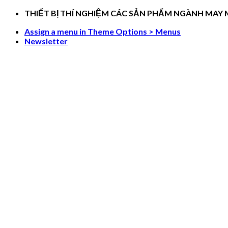
Skip
THIẾT BỊ THÍ NGHIỆM CÁC SẢN PHẨM NGÀNH MAY
to
Assign a menu in Theme Options > Menus
content
Newsletter