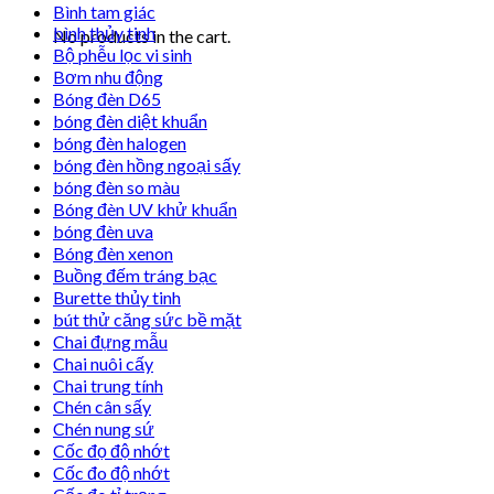
Bình tam giác
bình thủy tinh
No products in the cart.
Bộ phễu lọc vi sinh
Bơm nhu động
Bóng đèn D65
bóng đèn diệt khuẩn
bóng đèn halogen
bóng đèn hồng ngoại sấy
bóng đèn so màu
Bóng đèn UV khử khuẩn
bóng đèn uva
Bóng đèn xenon
Buồng đếm tráng bạc
Burette thủy tinh
bút thử căng sức bề mặt
Chai đựng mẫu
Chai nuôi cấy
Chai trung tính
Chén cân sấy
Chén nung sứ
Cốc đọ độ nhớt
Cốc đo độ nhớt