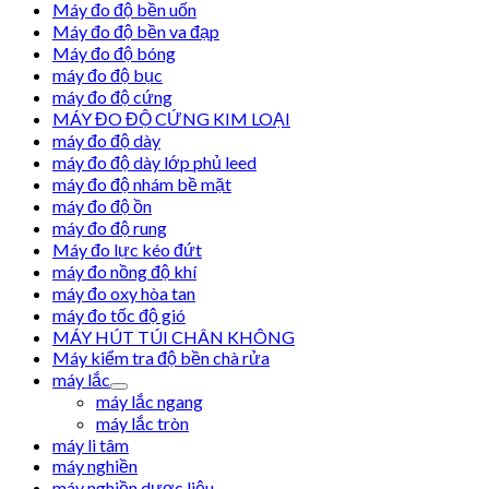
Máy đo độ bền uốn
Máy đo độ bền va đạp
Máy đo độ bóng
máy đo độ bục
máy đo độ cứng
MÁY ĐO ĐỘ CỨNG KIM LOẠI
máy đo độ dày
máy đo độ dày lớp phủ leed
máy đo độ nhám bề mặt
máy đo độ ồn
máy đo độ rung
Máy đo lực kéo đứt
máy đo nồng độ khí
máy đo oxy hòa tan
máy đo tốc độ gió
MÁY HÚT TÚI CHÂN KHÔNG
Máy kiểm tra độ bền chà rửa
máy lắc
máy lắc ngang
máy lắc tròn
máy li tâm
máy nghiền
máy nghiền dược liệu