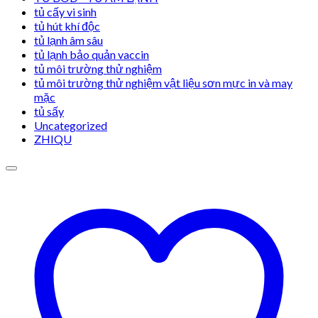
tủ cấy vi sinh
tủ hút khí độc
tủ lạnh âm sâu
tủ lạnh bảo quản vaccin
tủ môi trường thử nghiệm
tủ môi trường thử nghiệm vật liệu sơn mực in và may
mặc
tủ sấy
Uncategorized
ZHIQU