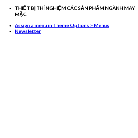
Skip
THIẾT BỊ THÍ NGHIỆM CÁC SẢN PHẨM NGÀNH MAY
to
MẶC
content
Assign a menu in Theme Options > Menus
Newsletter