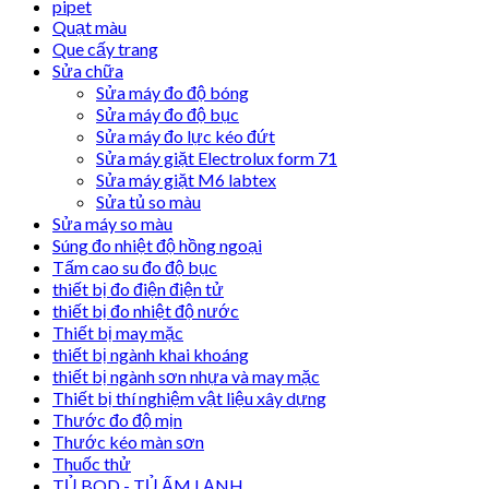
pipet
Quạt màu
Que cấy trang
Sửa chữa
Sửa máy đo độ bóng
Sửa máy đo độ bục
Sửa máy đo lực kéo đứt
Sửa máy giặt Electrolux form 71
Sửa máy giặt M6 labtex
Sửa tủ so màu
Sửa máy so màu
Súng đo nhiệt độ hồng ngoại
Tấm cao su đo độ bục
thiết bị đo điện điện tử
thiết bị đo nhiệt độ nước
Thiết bị may mặc
thiết bị ngành khai khoáng
thiết bị ngành sơn nhựa và may mặc
Thiết bị thí nghiệm vật liệu xây dựng
Thước đo độ mịn
Thước kéo màn sơn
Thuốc thử
TỦ BOD - TỦ ẤM LẠNH