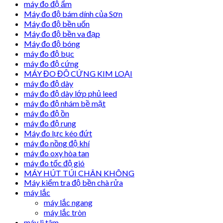
máy đo độ ẩm
Máy đo độ bám dính của Sơn
Máy đo độ bền uốn
Máy đo độ bền va đạp
Máy đo độ bóng
máy đo độ bục
máy đo độ cứng
MÁY ĐO ĐỘ CỨNG KIM LOẠI
máy đo độ dày
máy đo độ dày lớp phủ leed
máy đo độ nhám bề mặt
máy đo độ ồn
máy đo độ rung
Máy đo lực kéo đứt
máy đo nồng độ khí
máy đo oxy hòa tan
máy đo tốc độ gió
MÁY HÚT TÚI CHÂN KHÔNG
Máy kiểm tra độ bền chà rửa
máy lắc
máy lắc ngang
máy lắc tròn
máy li tâm