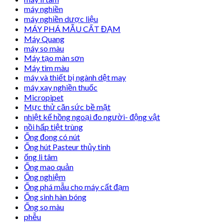
máy nghiền
máy nghiền dược liệu
MÁY PHÁ MẪU CẤT ĐẠM
Máy Quang
máy so màu
Máy tạo màn sơn
Máy tìm màu
máy và thiết bị ngành dệt may
máy xay nghiền thuốc
Micropipet
Mực thử căn sức bề mặt
nhiệt kế hồng ngoại đo người- động vật
nồi hấp tiệt trùng
Ống đong có nút
Ống hút Pasteur thủy tinh
ống li tâm
Ống mao quản
Ống nghiệm
Ống phá mẫu cho máy cất đạm
Ống sinh hàn bóng
Ống so màu
phễu