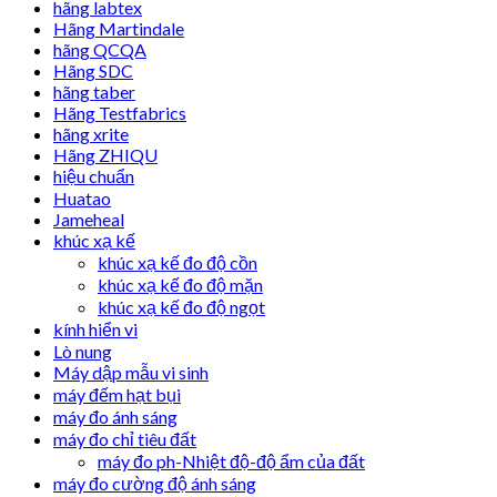
hãng labtex
Hãng Martindale
hãng QCQA
Hãng SDC
hãng taber
Hãng Testfabrics
hãng xrite
Hãng ZHIQU
hiệu chuẩn
Huatao
Jameheal
khúc xạ kế
khúc xạ kế đo độ cồn
khúc xạ kế đo độ mặn
khúc xạ kế đo độ ngọt
kính hiển vi
Lò nung
Máy dập mẫu vi sinh
máy đếm hạt bụi
máy đo ánh sáng
máy đo chỉ tiêu đất
máy đo ph-Nhiệt độ-độ ẩm của đất
máy đo cường độ ánh sáng