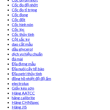
Cốc đo độ nhớt
Cốc đo tỉ trọng
Cốc đong
Cốc đốt
Cốc hình nón
Cốc lọc
Cốc thủy tinh
Cột sắc ký
dao cắt mẫu
dầu glycerol
dịch vụ hiệu chuẩn
đá mài
Đĩa đựng mẫu
Đĩa nuôi cấy tế bào
Đĩa petri thủy tinh
đồng hồ nhiệt độ độ ẩm
electrolux
Giấy kéo sơn
Hãng AATCC
hãng calibrite
Hãng CHNSpec
Hãng JIS