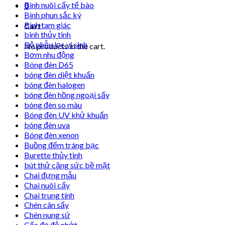
Bình nuôi cấy tế bào
0
Bình phun sắc ký
Bình tam giác
Cart
bình thủy tinh
Bộ phễu lọc vi sinh
No products in the cart.
Bơm nhu động
Bóng đèn D65
bóng đèn diệt khuẩn
bóng đèn halogen
bóng đèn hồng ngoại sấy
bóng đèn so màu
Bóng đèn UV khử khuẩn
bóng đèn uva
Bóng đèn xenon
Buồng đếm tráng bạc
Burette thủy tinh
bút thử căng sức bề mặt
Chai đựng mẫu
Chai nuôi cấy
Chai trung tính
Chén cân sấy
Chén nung sứ
Cốc đọ độ nhớt