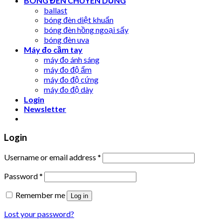
BÓNG ĐÈN CHUYÊN DỤNG
ballast
bóng đèn diệt khuẩn
bóng đèn hồng ngoại sấy
bóng đèn uva
Máy đo cầm tay
máy đo ánh sáng
máy đo độ ẩm
máy đo độ cứng
máy đo độ dày
Login
Newsletter
Login
Username or email address
*
Password
*
Remember me
Log in
Lost your password?