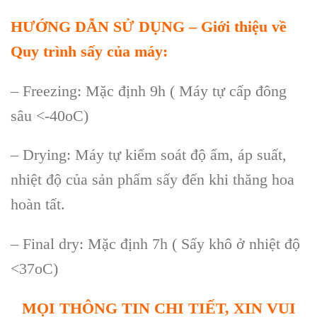
HƯỚNG DẪN SỬ DỤNG
–
Giới thiệu về
Quy tr
ình s
ấy của m
áy:
– Freezing: M
ặc định 9h ( M
áy t
ự cấp đ
ông
sâu <-40oC)
– Drying: Máy t
ự kiểm so
át đ
ộ ẩm,
áp su
ất,
nhiệt độ của sản phẩm sấy đến khi thăng hoa
ho
àn t
ất.
–
Final dry: Mặc định 7h ( Sấy kh
ô
ở nhiệt độ
<37oC)
MỌI THÔNG TIN CHI TIẾT, XIN VUI