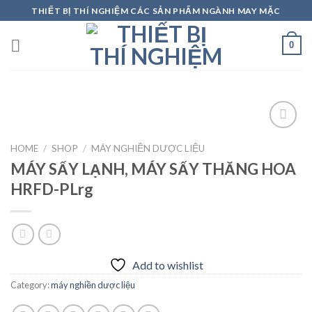
Skip
THIẾT BỊ THÍ NGHIỆM CÁC SẢN PHẨM NGÀNH MAY MẶC
to
content
0
HOME
/
SHOP
/
MÁY NGHIỀN DƯỢC LIỆU
MÁY SẤY LẠNH, MÁY SẤY THĂNG HOA
Add to
wishlist
HRFD-PLrg
Add to wishlist
Category:
máy nghiền dược liệu