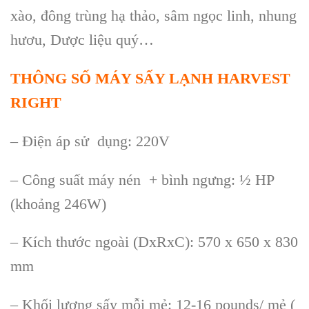
x
ào, đông trùng h
ạ thảo, s
âm ng
ọc linh
, nhung
hươu, Dược liệu quý
…
TH
ÔNG S
Ố M
ÁY SẤY LẠNH HARVEST
RIGHT
– Điện áp sử dụng: 220V
– Công suất máy nén + bình ngưng: ½ HP
(khoảng 246W)
– Kích thước ngoài (DxRxC): 570 x 650 x 830
mm
– Khối lượng sấy mỗi mẻ: 12-16 pounds/ mẻ (