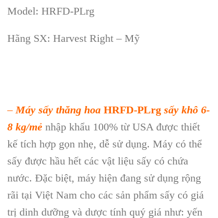
Model: HRFD-PLrg
Hãng SX: Harvest Right – Mỹ
–
Máy sấy thăng hoa
HRFD-PLrg
sấy khô 6-
8 kg/mẻ
nhập khẩu 100% từ USA được thiết
kế t
ích h
ợp gọn nhẹ, dễ sử dụng. M
áy có th
ể
sấy được hầu hết c
ác v
ật liệu sấy c
ó ch
ứa
nước. Đặc biệt, m
áy hi
ện đang sử dụng rộng
r
ãi t
ại Việt Nam cho c
ác s
ản phẩm sấy c
ó giá
tr
ị dinh dưỡng v
à dư
ợc t
ính quý giá như: y
ến