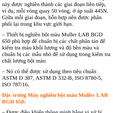
n
ày đư
ợc nghiền th
ành các giai đo
ạn li
ên ti
ếp,
v
í d
ụ, mỗi v
òng quay 50 vòng,
ở
áp su
ất 445N.
Giữa mỗi giai đoạn, hỗn hợp n
ên đư
ợc ph
ân
ph
ối lại trong khu vực giới hạn.
–
Thiết bị nghiền bột màu Muller LAB BGD
650
ph
ù h
ợp để chuẩn bị c
ác ch
ất ph
ân tán đ
ể
kiểm tra m
àu kh
ối lượng v
à đ
ộ bền m
àu và
chu
ẩn bị c
ác m
ẫu nhỏ để sử dụng trong kiểm tra
chất lượng bột m
àu
– Nó có th
ể được sử dụng theo ti
êu chu
ẩn
ASTM D 387, ASTM D 332-B, ISO 8780-5,
ISO 787/16.
Đặc trưng
Máy nghiền bột màu Muller LAB
BGD 650:
– Đư
ợc điều khiển th
ông minh b
ằng
vi xử lý,