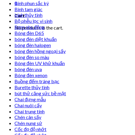
0
Bình phun sắc ký
Bình tam giác
bình thủy tinh
Cart
Bộ phễu lọc vi sinh
Bơm nhu động
No products in the cart.
Bóng đèn D65
bóng đèn diệt khuẩn
bóng đèn halogen
bóng đèn hồng ngoại sấy
bóng đèn so màu
Bóng đèn UV khử khuẩn
bóng đèn uva
Bóng đèn xenon
Buồng đếm tráng bạc
Burette thủy tinh
bút thử căng sức bề mặt
Chai đựng mẫu
Chai nuôi cấy
Chai trung tính
Chén cân sấy
Chén nung sứ
Cốc đọ độ nhớt