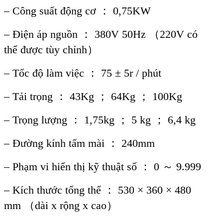
– Công su
ấ
t đ
ộ
ng cơ ： 0,75KW
– Đi
ệ
n áp ngu
ồ
n ： 380V 50Hz （220V có
th
ể
đư
ợ
c tùy ch
ỉ
nh）
– T
ố
c đ
ộ
làm vi
ệ
c ： 75 ± 5r / phút
– T
ả
i tr
ọ
ng ： 43Kg ； 64Kg ； 100Kg
– Tr
ọ
ng lư
ợ
ng ： 1,75kg ； 5 kg ； 6,4 kg
– Đư
ờ
ng kính t
ấ
m mài ： 240mm
– Ph
ạ
m vi hi
ể
n th
ị
k
ỹ
thu
ậ
t s
ố
： 0 ～ 9.999
– Kích thư
ớ
c t
ổ
ng th
ể
： 530 × 360 × 480
mm （dài x r
ộ
ng x cao）