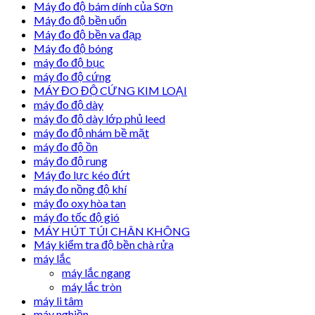
Máy đo độ bám dính của Sơn
Máy đo độ bền uốn
Máy đo độ bền va đạp
Máy đo độ bóng
máy đo độ bục
máy đo độ cứng
MÁY ĐO ĐỘ CỨNG KIM LOẠI
máy đo độ dày
máy đo độ dày lớp phủ leed
máy đo độ nhám bề mặt
máy đo độ ồn
máy đo độ rung
Máy đo lực kéo đứt
máy đo nồng độ khí
máy đo oxy hòa tan
máy đo tốc độ gió
MÁY HÚT TÚI CHÂN KHÔNG
Máy kiểm tra độ bền chà rửa
máy lắc
máy lắc ngang
máy lắc tròn
máy li tâm
máy nghiền