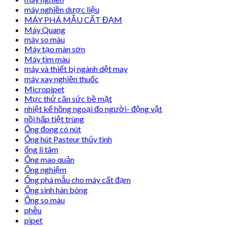
máy nghiền dược liệu
MÁY PHÁ MẪU CẤT ĐẠM
Máy Quang
máy so màu
Máy tạo màn sơn
Máy tìm màu
máy và thiết bị ngành dệt may
máy xay nghiền thuốc
Micropipet
Mực thử căn sức bề mặt
nhiệt kế hồng ngoại đo người- động vật
nồi hấp tiệt trùng
Ống đong có nút
Ống hút Pasteur thủy tinh
ống li tâm
Ống mao quản
Ống nghiệm
Ống phá mẫu cho máy cất đạm
Ống sinh hàn bóng
Ống so màu
phễu
pipet