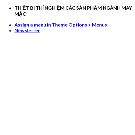
Skip
THIẾT BỊ THÍ NGHIỆM CÁC SẢN PHẨM NGÀNH MAY
to
MẶC
content
Assign a menu in Theme Options > Menus
Newsletter