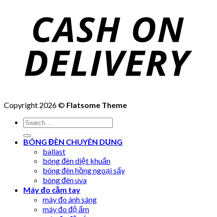
Copyright 2026 ©
Flatsome Theme
Search
for:
BÓNG ĐÈN CHUYÊN DỤNG
ballast
bóng đèn diệt khuẩn
bóng đèn hồng ngoại sấy
bóng đèn uva
Máy đo cầm tay
máy đo ánh sáng
máy đo độ ẩm