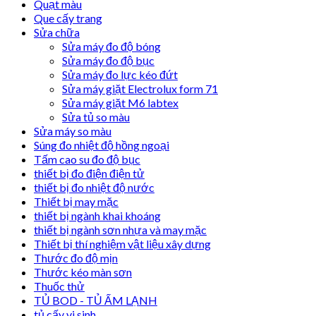
Quạt màu
Que cấy trang
Sửa chữa
Sửa máy đo độ bóng
Sửa máy đo độ bục
Sửa máy đo lực kéo đứt
Sửa máy giặt Electrolux form 71
Sửa máy giặt M6 labtex
Sửa tủ so màu
Sửa máy so màu
Súng đo nhiệt độ hồng ngoại
Tấm cao su đo độ bục
thiết bị đo điện điện tử
thiết bị đo nhiệt độ nước
Thiết bị may mặc
thiết bị ngành khai khoáng
thiết bị ngành sơn nhựa và may mặc
Thiết bị thí nghiệm vật liệu xây dựng
Thước đo độ mịn
Thước kéo màn sơn
Thuốc thử
TỦ BOD - TỦ ẤM LẠNH
tủ cấy vi sinh