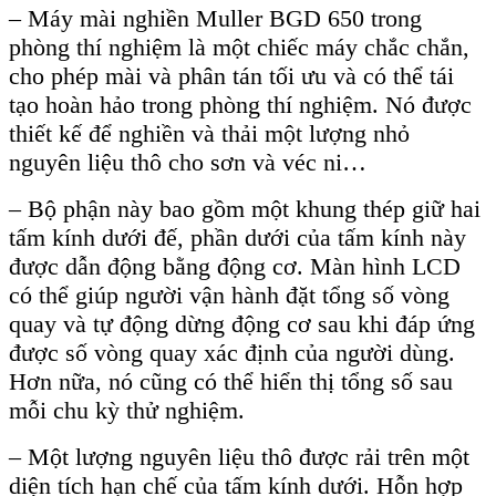
–
M
áy mài nghiền
Muller
BGD 650
trong
phòng thí nghi
ệm l
à m
ột chiếc m
áy ch
ắc chắn,
cho ph
ép mài và phân tán t
ối ưu v
à có th
ể t
ái
t
ạo ho
àn h
ảo trong ph
òng thí nghi
ệm. N
ó đư
ợc
thiết kế để nghiền v
à th
ải một lượng nhỏ
nguy
ên li
ệu th
ô cho sơn và véc ni…
– B
ộ phận n
ày bao g
ồm một khung th
ép gi
ữ hai
tấm k
ính dư
ới đế, phần dưới của tấm k
ính này
đư
ợc dẫn động bằng động cơ. M
àn hình LCD
có th
ể gi
úp ngư
ời vận h
ành đ
ặt tổng số v
òng
quay và t
ự động dừng động cơ sau khi đ
áp
ứng
được số v
òng quay xác đ
ịnh của người d
ùng.
Hơn n
ữa, n
ó cũng có th
ể hiển thị tổng số sau
mỗi chu kỳ thử nghiệm.
–
Một lượng nguy
ên li
ệu th
ô đư
ợc rải tr
ên m
ột
diện t
ích h
ạn chế của tấm k
ính dư
ới. Hỗn hợp