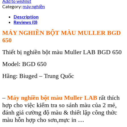
Add to wishlist
Category:
máy nghiền
Description
Reviews (0)
MÁY NGHI
ỀN BỘT M
ÀU MULLER BGD
650
Thiết bị nghi
ền bột m
àu Muller LAB BGD 650
Model: BGD 650
H
ãng: Biuged – Trung Qu
ốc
–
Máy nghi
ền bột m
àu Muller LAB
r
ất th
ích
h
ợp cho việc kiểm tra so s
ánh màu c
ủa 2 mẻ,
đ
ánh giá cư
ờng độ m
àu & thi
ết lập c
ông th
ức
m
àu h
ỗn hợp cho sơn,mực in …