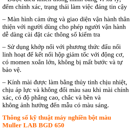
đ
ếm ch
ính xác, tr
ạng th
ái làm vi
ệc đ
áng tin c
ậy
– Màn hình c
ảm ứng v
à giao di
ện vận h
ành thân
thi
ện với người d
ùng cho phép ngư
ời vận h
ành
d
ễ d
àng cài đ
ặt c
ác thông s
ố kiểm tra
– S
ử dụng khớp nối với phương thức đấu nối
linh hoạt để kết nối hộp giảm tốc với động cơ,
c
ó momen xo
ắn lớn, kh
ông b
ị mất bước v
à t
ự
bảo vệ.
– Kính mài đư
ợc l
àm b
ằng thủy tinh chịu nhiệt,
chịu
áp l
ực v
à không đ
ổi m
àu sau khi mài chính
xác, có đ
ộ phẳng cao, chắc v
à b
ền v
à
không
ảnh hưởng đến mẫu c
ó màu sáng.
Thông số kỹ thuật máy nghi
ền bột m
àu
Muller LAB BGD 650