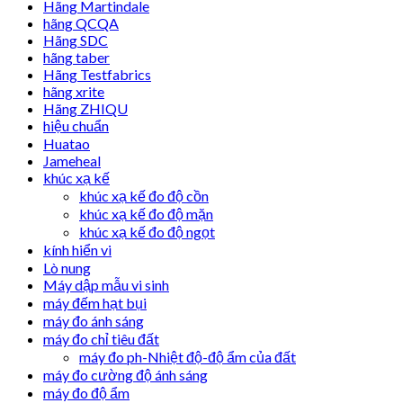
Hãng Martindale
hãng QCQA
Hãng SDC
hãng taber
Hãng Testfabrics
hãng xrite
Hãng ZHIQU
hiệu chuẩn
Huatao
Jameheal
khúc xạ kế
khúc xạ kế đo độ cồn
khúc xạ kế đo độ mặn
khúc xạ kế đo độ ngọt
kính hiển vi
Lò nung
Máy dập mẫu vi sinh
máy đếm hạt bụi
máy đo ánh sáng
máy đo chỉ tiêu đất
máy đo ph-Nhiệt độ-độ ẩm của đất
máy đo cường độ ánh sáng
máy đo độ ẩm