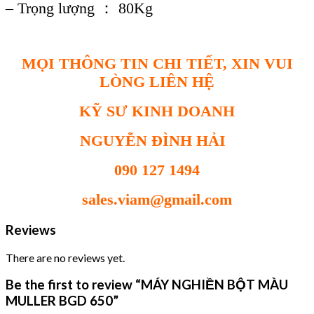
– Tr
ọ
ng lư
ợ
ng ： 80Kg
MỌI THÔNG TIN CHI TIẾT, XIN VUI
LÒNG LIÊN HỆ
KỸ SƯ KINH DOANH
NGUYỄN ĐÌNH HẢI
090 127 1494
sales.viam@gmail.com
Reviews
There are no reviews yet.
Be the first to review “MÁY NGHIỀN BỘT MÀU
MULLER BGD 650”