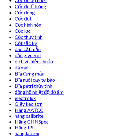
Cốc đo độ nhớt
Cốc đo tỉ trọng
Cốc đong
Cốc đốt
Cốc hình nón
Cốc lọc
Cốc thủy tinh
Cột sắc ký
dao cắt mẫu
dầu glycerol
dịch vụ hiệu chuẩn
đá mài
Đĩa đựng mẫu
Đĩa nuôi cấy tế bào
Đĩa petri thủy tinh
đồng hồ nhiệt độ độ ẩm
electrolux
Giấy kéo sơn
Hãng AATCC
hãng calibrite
Hãng CHNSpec
Hãng JIS
hãng labtex