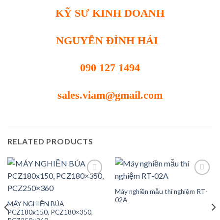
KỸ SƯ KINH DOANH
NGUYỄN ĐÌNH HẢI
090 127 1494
sales.viam@gmail.com
RELATED PRODUCTS
Máy nghiền mẫu thí nghiệm RT-
02A
MÁY NGHIỀN BÚA
Add to
Add to
wishlist
wishlist
PCZ180x150, PCZ180×350,