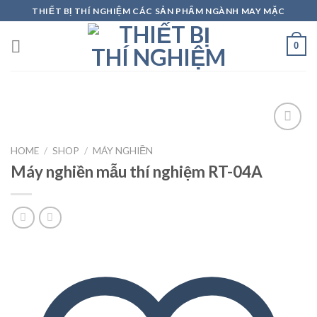
Skip
THIẾT BỊ THÍ NGHIỆM CÁC SẢN PHẨM NGÀNH MAY MẶC
to
content
0
HOME
/
SHOP
/
MÁY NGHIỀN
Máy nghiền mẫu thí nghiệm RT-04A
Add to
wishlist