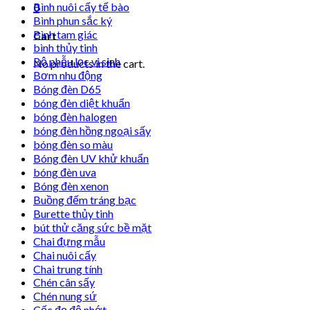
Bình nuôi cấy tế bào
0
Bình phun sắc ký
Bình tam giác
Cart
bình thủy tinh
Bộ phễu lọc vi sinh
No products in the cart.
Bơm nhu động
Bóng đèn D65
bóng đèn diệt khuẩn
bóng đèn halogen
bóng đèn hồng ngoại sấy
bóng đèn so màu
Bóng đèn UV khử khuẩn
bóng đèn uva
Bóng đèn xenon
Buồng đếm tráng bạc
Burette thủy tinh
bút thử căng sức bề mặt
Chai đựng mẫu
Chai nuôi cấy
Chai trung tính
Chén cân sấy
Chén nung sứ
Cốc đọ độ nhớt