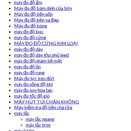
máy đo độ ẩm
Máy đo độ bám dính của Sơn
Máy đo độ bền uốn
Máy đo độ bền va đạp
Máy đo độ bóng
máy đo độ bục
máy đo độ cứng
MÁY ĐO ĐỘ CỨNG KIM LOẠI
máy đo độ dày
máy đo độ dày lớp phủ leed
máy đo độ nhám bề mặt
máy đo độ ồn
máy đo độ rung
Máy đo lực kéo đứt
máy đo nồng độ khí
máy đo oxy hòa tan
máy đo tốc độ gió
MÁY HÚT TÚI CHÂN KHÔNG
Máy kiểm tra độ bền chà rửa
máy lắc
máy lắc ngang
máy lắc tròn
máy li tâm