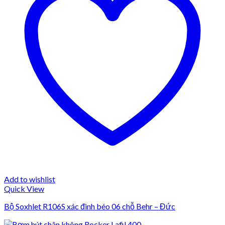
Add to wishlist
Quick View
Bộ Soxhlet R106S xác đinh béo 06 chỗ Behr – Đức