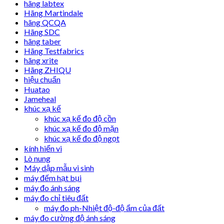
hãng labtex
Hãng Martindale
hãng QCQA
Hãng SDC
hãng taber
Hãng Testfabrics
hãng xrite
Hãng ZHIQU
hiệu chuẩn
Huatao
Jameheal
khúc xạ kế
khúc xạ kế đo độ cồn
khúc xạ kế đo độ mặn
khúc xạ kế đo độ ngọt
kính hiển vi
Lò nung
Máy dập mẫu vi sinh
máy đếm hạt bụi
máy đo ánh sáng
máy đo chỉ tiêu đất
máy đo ph-Nhiệt độ-độ ẩm của đất
máy đo cường độ ánh sáng