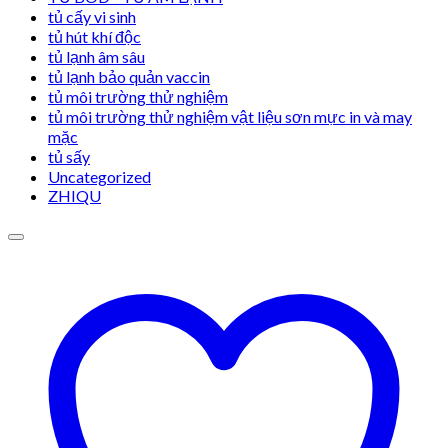
tủ cấy vi sinh
tủ hút khí độc
tủ lạnh âm sâu
tủ lạnh bảo quản vaccin
tủ môi trường thử nghiệm
tủ môi trường thử nghiệm vật liệu sơn mực in và may
mặc
tủ sấy
Uncategorized
ZHIQU