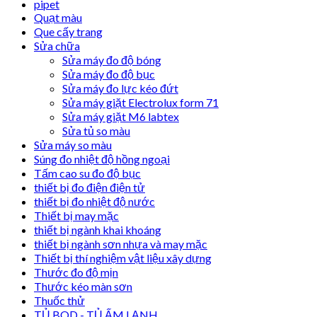
pipet
Quạt màu
Que cấy trang
Sửa chữa
Sửa máy đo độ bóng
Sửa máy đo độ bục
Sửa máy đo lực kéo đứt
Sửa máy giặt Electrolux form 71
Sửa máy giặt M6 labtex
Sửa tủ so màu
Sửa máy so màu
Súng đo nhiệt độ hồng ngoại
Tấm cao su đo độ bục
thiết bị đo điện điện tử
thiết bị đo nhiệt độ nước
Thiết bị may mặc
thiết bị ngành khai khoáng
thiết bị ngành sơn nhựa và may mặc
Thiết bị thí nghiệm vật liệu xây dựng
Thước đo độ mịn
Thước kéo màn sơn
Thuốc thử
TỦ BOD - TỦ ẤM LẠNH