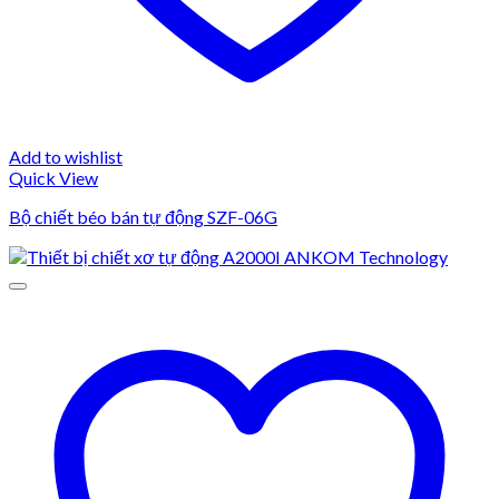
Add to wishlist
Quick View
Bộ chiết béo bán tự động SZF-06G