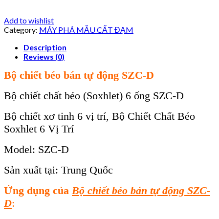
Add to wishlist
Category:
MÁY PHÁ MẪU CẤT ĐẠM
Description
Reviews (0)
Bộ chiết béo bán tự động SZC-D
Bộ chiết chất béo (Soxhlet) 6 ống SZC-D
Bộ chiết xơ tinh 6 vị trí, Bộ Chiết Chất Béo
Soxhlet 6 Vị Trí
Model: SZC-D
Sản xuất tại: Trung Quốc
Ứng dụng
của
Bộ chiết béo bán tự động SZC-
D
: