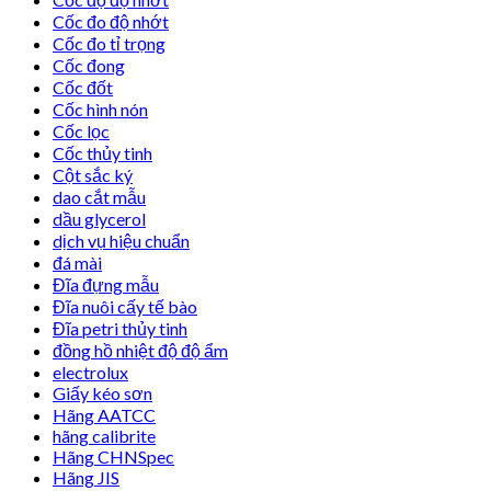
Cốc đo độ nhớt
Cốc đo tỉ trọng
Cốc đong
Cốc đốt
Cốc hình nón
Cốc lọc
Cốc thủy tinh
Cột sắc ký
dao cắt mẫu
dầu glycerol
dịch vụ hiệu chuẩn
đá mài
Đĩa đựng mẫu
Đĩa nuôi cấy tế bào
Đĩa petri thủy tinh
đồng hồ nhiệt độ độ ẩm
electrolux
Giấy kéo sơn
Hãng AATCC
hãng calibrite
Hãng CHNSpec
Hãng JIS