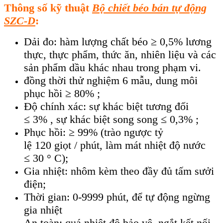
Thông số kỹ thuật
Bộ chiết béo bán tự động
SZC-D
:
Dải đo: hàm lượng chất béo ≥ 0,5% lương
thực, thực phẩm, thức ăn, nhiên liệu và các
sản phẩm dầu khác nhau trong phạm vi.
đồng thời thử nghiệm 6 mẫu, dung môi
phục hồi ≥ 80% ;
Độ chính xác: sự khác biệt tương đối
≤ 3% , sự khác biệt song song ≤ 0,3% ;
Phục hồi: ≥ 99% (trào ngược tỷ
lệ 120 giọt / phút, làm mát nhiệt độ nước
≤ 30 ° C);
Gia nhiệt: nhôm kèm theo đầy đủ tấm sưởi
điện;
Thời gian: 0-9999 phút, để tự động ngừng
gia nhiệt
An toàn: quá nhiệt độ bảo vệ, ngắt kết nối