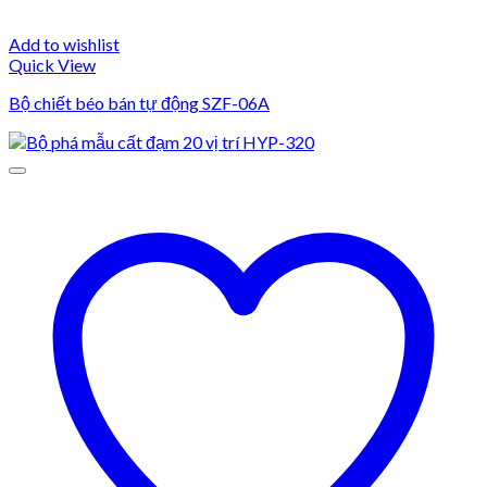
Add to wishlist
Quick View
Bộ chiết béo bán tự động SZF-06A