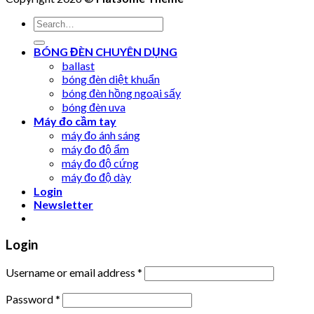
Search
for:
BÓNG ĐÈN CHUYÊN DỤNG
ballast
bóng đèn diệt khuẩn
bóng đèn hồng ngoại sấy
bóng đèn uva
Máy đo cầm tay
máy đo ánh sáng
máy đo độ ẩm
máy đo độ cứng
máy đo độ dày
Login
Newsletter
Login
Username or email address
*
Password
*