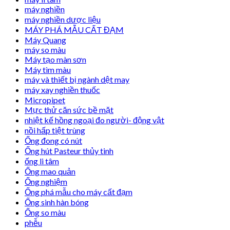
máy nghiền
máy nghiền dược liệu
MÁY PHÁ MẪU CẤT ĐẠM
Máy Quang
máy so màu
Máy tạo màn sơn
Máy tìm màu
máy và thiết bị ngành dệt may
máy xay nghiền thuốc
Micropipet
Mực thử căn sức bề mặt
nhiệt kế hồng ngoại đo người- động vật
nồi hấp tiệt trùng
Ống đong có nút
Ống hút Pasteur thủy tinh
ống li tâm
Ống mao quản
Ống nghiệm
Ống phá mẫu cho máy cất đạm
Ống sinh hàn bóng
Ống so màu
phễu