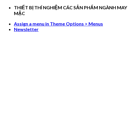
Skip
THIẾT BỊ THÍ NGHIỆM CÁC SẢN PHẨM NGÀNH MAY
to
MẶC
content
Assign a menu in Theme Options > Menus
Newsletter