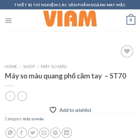
Skip
THIẾT BỊ THÍ NGHIỆM CÁC SẢN PHẨM NGÀNH MAY MẶC
to
content
0
HOME
/
SHOP
/
MÁY SO MÀU
Máy so màu quang phổ cầm tay – ST70
Add to
wishlist
Add to wishlist
Category:
máy so màu