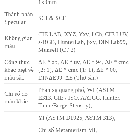
1x3mm
Thành phần
SCI & SCE
Specular
CIE LAB, XYZ, Yxy, LCh, CIE LUV,
Không gian
s-RGB, HunterLab, βxy, DIN Lab99,
màu
Munsell (C / 2)
Công thức
ΔE * ab, ΔE * uv, ΔE * 94, ΔE * cmc
khác biệt về
(2: 1), ΔE * cmc (1: 1), ΔE * 00,
màu sắc
DINΔE99, ΔE (Thợ săn)
Phản xạ quang phổ, WI (ASTM
Chỉ số đo
E313, CIE / ISO, AATCC, Hunter,
màu khác
TaubeBergerStensby),
YI (ASTM D1925, ASTM 313),
Chỉ số Metamerism MI,