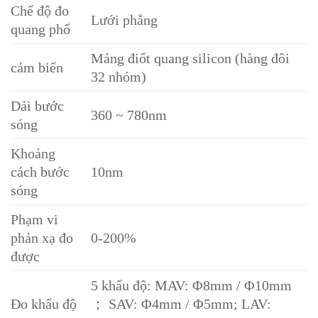
Chế độ đo
Lưới phẳng
quang phổ
Mảng điốt quang silicon (hàng đôi
cảm biến
32 nhóm)
Dải bước
360 ~ 780nm
sóng
Khoảng
cách bước
10nm
sóng
Phạm vi
phản xạ đo
0-200%
được
5 khẩu độ: MAV: Φ8mm / Φ10mm
Đo khẩu độ
； SAV: Φ4mm / Φ5mm; LAV: