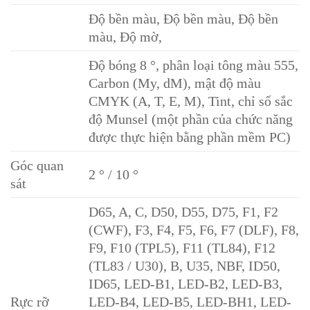
Độ bền màu, Độ bền màu, Độ bền
màu, Độ mờ,
Độ bóng 8 °, phân loại tông màu 555,
Carbon (My, dM), mật độ màu
CMYK (A, T, E, M), Tint, chỉ số sắc
độ Munsel (một phần của chức năng
được thực hiện bằng phần mềm PC)
Góc quan
2 ° / 10 °
sát
D65, A, C, D50, D55, D75, F1, F2
(CWF), F3, F4, F5, F6, F7 (DLF), F8,
F9, F10 (TPL5), F11 (TL84), F12
(TL83 / U30), B, U35, NBF, ID50,
ID65, LED-B1, LED-B2, LED-B3,
Rực rỡ
LED-B4, LED-B5, LED-BH1, LED-