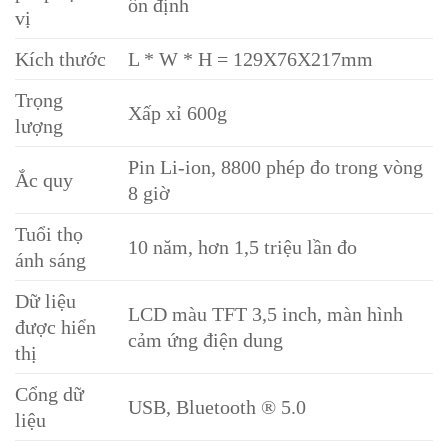
ổn định
vị
Kích thước
L * W * H = 129X76X217mm
Trọng
Xấp xỉ 600g
lượng
Pin Li-ion, 8800 phép đo trong vòng
Ắc quy
8 giờ
Tuổi thọ
10 năm, hơn 1,5 triệu lần đo
ánh sáng
Dữ liệu
LCD màu TFT 3,5 inch, màn hình
được hiển
cảm ứng điện dung
thị
Cổng dữ
USB, Bluetooth ® 5.0
liệu