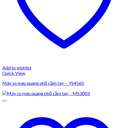
Add to wishlist
Quick View
Máy so màu quang phổ cầm tay – YS4560