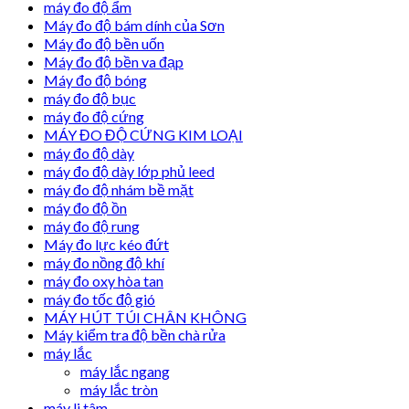
máy đo độ ẩm
Máy đo độ bám dính của Sơn
Máy đo độ bền uốn
Máy đo độ bền va đạp
Máy đo độ bóng
máy đo độ bục
máy đo độ cứng
MÁY ĐO ĐỘ CỨNG KIM LOẠI
máy đo độ dày
máy đo độ dày lớp phủ leed
máy đo độ nhám bề mặt
máy đo độ ồn
máy đo độ rung
Máy đo lực kéo đứt
máy đo nồng độ khí
máy đo oxy hòa tan
máy đo tốc độ gió
MÁY HÚT TÚI CHÂN KHÔNG
Máy kiểm tra độ bền chà rửa
máy lắc
máy lắc ngang
máy lắc tròn
máy li tâm