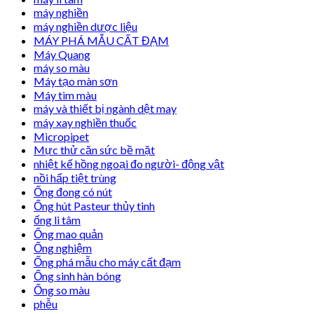
máy nghiền
máy nghiền dược liệu
MÁY PHÁ MẪU CẤT ĐẠM
Máy Quang
máy so màu
Máy tạo màn sơn
Máy tìm màu
máy và thiết bị ngành dệt may
máy xay nghiền thuốc
Micropipet
Mực thử căn sức bề mặt
nhiệt kế hồng ngoại đo người- động vật
nồi hấp tiệt trùng
Ống đong có nút
Ống hút Pasteur thủy tinh
ống li tâm
Ống mao quản
Ống nghiệm
Ống phá mẫu cho máy cất đạm
Ống sinh hàn bóng
Ống so màu
phễu