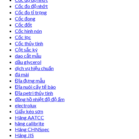
Cốc đo độ nhớt
Cốc đo tỉ trọng
Cốc đong
Cốc đốt
Cốc hình nón
Cốc lọc
Cốc thủy tinh
Cột sắc ký
dao cắt mẫu
dầu glycerol
dịch vụ hiệu chuẩn
đá mài
Đĩa đựng mẫu
Đĩa nuôi cấy tế bào
Đĩa petri thủy tinh
đồng hồ nhiệt độ độ ẩm
electrolux
Giấy kéo sơn
Hãng AATCC
hãng calibrite
Hãng CHNSpec
Hãng JIS