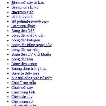
Bình nuôi cấy tế bào
0
Bình phun sắc ký
Bình tam giác
Cart
bình thủy tinh
Bộ phễu lọc vi sinh
No products in the cart.
Bơm nhu động
Bóng đèn D65
bóng đèn diệt khuẩn
bóng đèn halogen
bóng đèn hồng ngoại sấy
bóng đèn so màu
Bóng đèn UV khử khuẩn
bóng đèn uva
Bóng đèn xenon
Buồng đếm tráng bạc
Burette thủy tinh
bút thử căng sức bề mặt
Chai đựng mẫu
Chai nuôi cấy
Chai trung tính
Chén cân sấy
Chén nung sứ
Cốc đọ độ nhớt