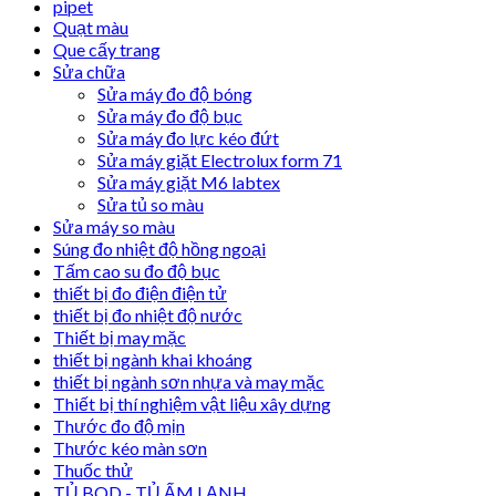
pipet
Quạt màu
Que cấy trang
Sửa chữa
Sửa máy đo độ bóng
Sửa máy đo độ bục
Sửa máy đo lực kéo đứt
Sửa máy giặt Electrolux form 71
Sửa máy giặt M6 labtex
Sửa tủ so màu
Sửa máy so màu
Súng đo nhiệt độ hồng ngoại
Tấm cao su đo độ bục
thiết bị đo điện điện tử
thiết bị đo nhiệt độ nước
Thiết bị may mặc
thiết bị ngành khai khoáng
thiết bị ngành sơn nhựa và may mặc
Thiết bị thí nghiệm vật liệu xây dựng
Thước đo độ mịn
Thước kéo màn sơn
Thuốc thử
TỦ BOD - TỦ ẤM LẠNH