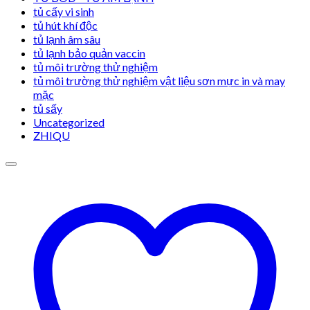
tủ cấy vi sinh
tủ hút khí độc
tủ lạnh âm sâu
tủ lạnh bảo quản vaccin
tủ môi trường thử nghiệm
tủ môi trường thử nghiệm vật liệu sơn mực in và may
mặc
tủ sấy
Uncategorized
ZHIQU