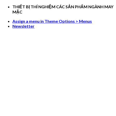
Skip
THIẾT BỊ THÍ NGHIỆM CÁC SẢN PHẨM NGÀNH MAY
to
MẶC
content
Assign a menu in Theme Options > Menus
Newsletter