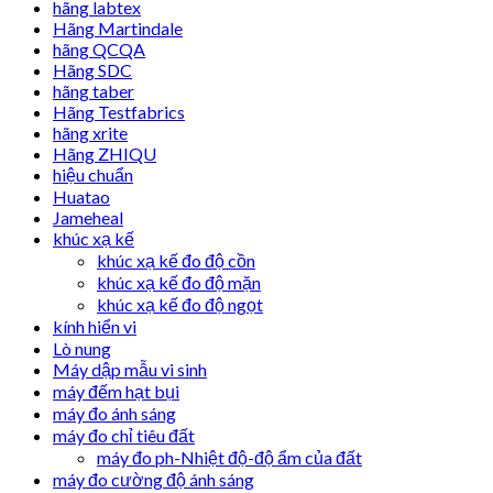
hãng labtex
Hãng Martindale
hãng QCQA
Hãng SDC
hãng taber
Hãng Testfabrics
hãng xrite
Hãng ZHIQU
hiệu chuẩn
Huatao
Jameheal
khúc xạ kế
khúc xạ kế đo độ cồn
khúc xạ kế đo độ mặn
khúc xạ kế đo độ ngọt
kính hiển vi
Lò nung
Máy dập mẫu vi sinh
máy đếm hạt bụi
máy đo ánh sáng
máy đo chỉ tiêu đất
máy đo ph-Nhiệt độ-độ ẩm của đất
máy đo cường độ ánh sáng