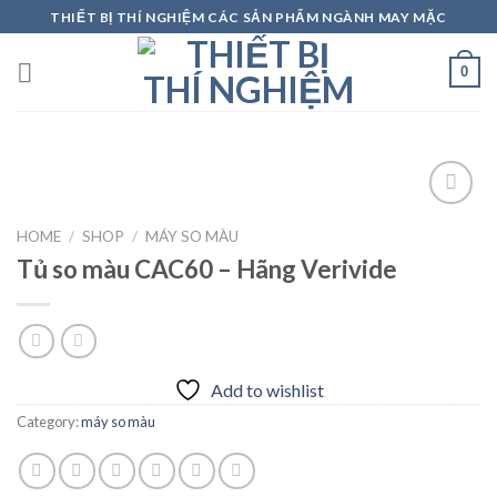
Skip
THIẾT BỊ THÍ NGHIỆM CÁC SẢN PHẨM NGÀNH MAY MẶC
to
content
0
HOME
/
SHOP
/
MÁY SO MÀU
Tủ so màu CAC60 – Hãng Verivide
Add to
wishlist
Add to wishlist
Category:
máy so màu