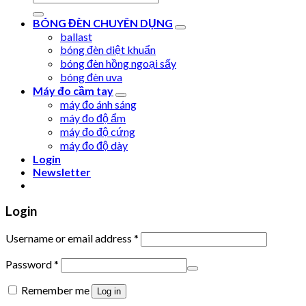
for:
BÓNG ĐÈN CHUYÊN DỤNG
ballast
bóng đèn diệt khuẩn
bóng đèn hồng ngoại sấy
bóng đèn uva
Máy đo cầm tay
máy đo ánh sáng
máy đo độ ẩm
máy đo độ cứng
máy đo độ dày
Login
Newsletter
Login
Username or email address
*
Password
*
Remember me
Log in