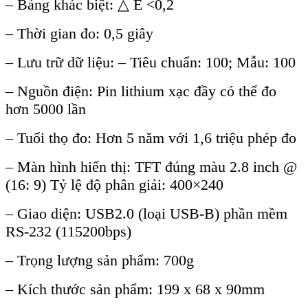
–
Bảng kh
ác bi
ệt:
△
E <0,2
– Th
ời gian đo: 0,5 gi
ây
– Lưu tr
ữ dữ liệu: – Ti
êu chu
ẩn: 100; Mẫu: 100
–
Nguồn điện:
Pin lithium xạc đầy c
ó th
ể đo
hơn 5000 lần
–
Tuổi thọ đo: Hơn 5 năm với 1,6 triệu ph
ép đo
– Màn hình hi
ển thị: TFT đ
úng màu 2.8 inch @
(16: 9) T
ỷ lệ độ ph
ân gi
ải: 400
×240
– Giao di
ện: USB2.0 (loại USB-B) phần mềm
RS-232 (115200bps)
–
Trọng lượng sản phẩm: 700g
–
K
ích thư
ớc sản phẩm: 199 x 68 x 90mm