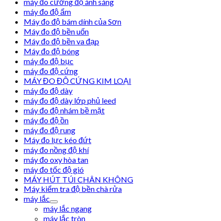
máy đo cường độ ánh sáng
máy đo độ ẩm
Máy đo độ bám dính của Sơn
Máy đo độ bền uốn
Máy đo độ bền va đạp
Máy đo độ bóng
máy đo độ bục
máy đo độ cứng
MÁY ĐO ĐỘ CỨNG KIM LOẠI
máy đo độ dày
máy đo độ dày lớp phủ leed
máy đo độ nhám bề mặt
máy đo độ ồn
máy đo độ rung
Máy đo lực kéo đứt
máy đo nồng độ khí
máy đo oxy hòa tan
máy đo tốc độ gió
MÁY HÚT TÚI CHÂN KHÔNG
Máy kiểm tra độ bền chà rửa
máy lắc
máy lắc ngang
máy lắc tròn