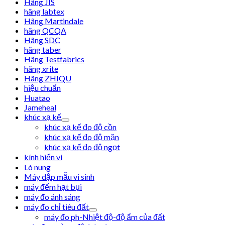
Hãng JIS
hãng labtex
Hãng Martindale
hãng QCQA
Hãng SDC
hãng taber
Hãng Testfabrics
hãng xrite
Hãng ZHIQU
hiệu chuẩn
Huatao
Jameheal
khúc xạ kế
khúc xạ kế đo độ cồn
khúc xạ kế đo độ mặn
khúc xạ kế đo độ ngọt
kính hiển vi
Lò nung
Máy dập mẫu vi sinh
máy đếm hạt bụi
máy đo ánh sáng
máy đo chỉ tiêu đất
máy đo ph-Nhiệt độ-độ ẩm của đất