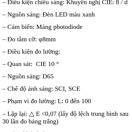
– Đi
ều kiện chiếu s
áng: Khuy
ến nghị CIE: 8 / d
–
Nguồn s
áng: Đèn LED màu xanh
– C
ảm biến: Mảng photodiode
–
Đo tầm cỡ:
φ8mm
–
Đi
ều kiện đo lường:
–
Quan s
át: CIE 10 °
– Ngu
ồn s
áng: D65
– Ch
ế độ
ánh sáng: SCI, SCE
– Ph
ạm vi đo lường: L: 0 đến 100
–
Lặp lại:
△
E <0,07 (l
ấy độ lệch trung b
ình sau
30 l
ần đo bảng trắng)