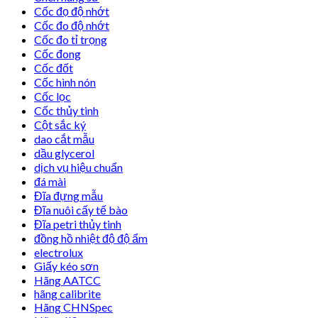
Cốc đọ độ nhớt
Cốc đo độ nhớt
Cốc đo tỉ trọng
Cốc đong
Cốc đốt
Cốc hình nón
Cốc lọc
Cốc thủy tinh
Cột sắc ký
dao cắt mẫu
dầu glycerol
dịch vụ hiệu chuẩn
đá mài
Đĩa đựng mẫu
Đĩa nuôi cấy tế bào
Đĩa petri thủy tinh
đồng hồ nhiệt độ độ ẩm
electrolux
Giấy kéo sơn
Hãng AATCC
hãng calibrite
Hãng CHNSpec