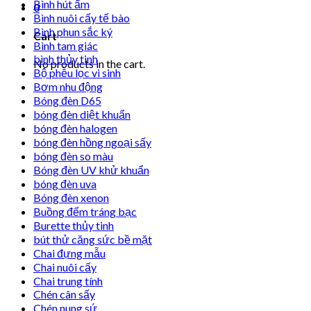
Bình hút ẩm
0
Bình nuôi cấy tế bào
Bình phun sắc ký
Cart
Bình tam giác
bình thủy tinh
No products in the cart.
Bộ phễu lọc vi sinh
Bơm nhu động
Bóng đèn D65
bóng đèn diệt khuẩn
bóng đèn halogen
bóng đèn hồng ngoại sấy
bóng đèn so màu
Bóng đèn UV khử khuẩn
bóng đèn uva
Bóng đèn xenon
Buồng đếm tráng bạc
Burette thủy tinh
bút thử căng sức bề mặt
Chai đựng mẫu
Chai nuôi cấy
Chai trung tính
Chén cân sấy
Chén nung sứ