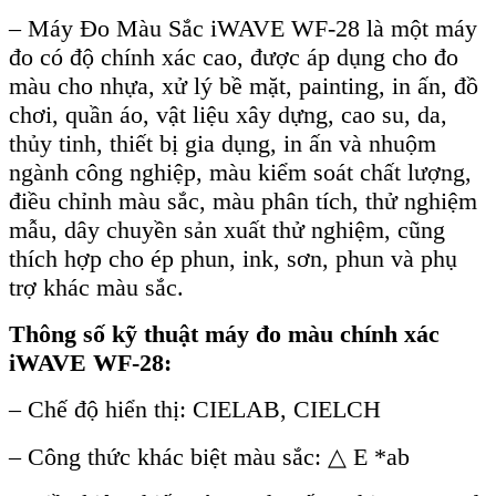
–
M
áy Đo Màu S
ắc iWAVE WF-28 l
à m
ột m
áy
đo có đ
ộ ch
ính xác cao, đư
ợc
áp d
ụng cho đo
m
àu cho nh
ựa, xử l
ý b
ề mặt, painting, in ấn, đồ
chơi, quần
áo, v
ật liệu x
ây d
ựng, cao su, da,
thủy tinh, thiết bị gia dụng, in ấn v
à nhu
ộm
ng
ành công nghi
ệp, m
àu ki
ểm so
át ch
ất lượng,
điều chỉnh m
àu s
ắc, m
àu phân tích, th
ử nghiệm
mẫu, d
ây chuy
ền sản xuất thử nghiệm, cũng
th
ích h
ợp cho
ép phun, ink, sơn, phun và ph
ụ
trợ kh
ác màu s
ắc.
Th
ông s
ố kỹ thuật
m
áy đo màu chính xác
iWAVE WF-28
:
–
Chế độ hiển thị: CIELAB, CIELCH
–
C
ông th
ức kh
ác bi
ệt m
àu s
ắc:
△
E *ab