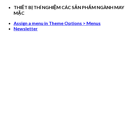
Skip
THIẾT BỊ THÍ NGHIỆM CÁC SẢN PHẨM NGÀNH MAY
to
MẶC
content
Assign a menu in Theme Options > Menus
Newsletter