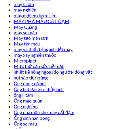
máy li tâm
máy nghiền
máy nghiền dược liệu
MÁY PHÁ MẪU CẤT ĐẠM
Máy Quang
máy so màu
Máy tạo màn sơn
Máy tìm màu
máy và thiết bị ngành dệt may
máy xay nghiền thuốc
Micropipet
Mực thử căn sức bề mặt
nhiệt kế hồng ngoại đo người- động vật
nồi hấp tiệt trùng
Ống đong có nút
Ống hút Pasteur thủy tinh
ống li tâm
Ống mao quản
Ống nghiệm
Ống phá mẫu cho máy cất đạm
Ống sinh hàn bóng
Ống so màu