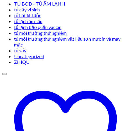
TỦ BOD - TỦ ẤM LẠNH
tủ cấy vi sinh
tủ hút khí độc
tủ lạnh âm sâu
tủ lạnh bảo quản vaccin
tủ môi trường thử nghiệm
tủ môi trường thử nghiệm vật liệu sơn mực in và may
mặc
tủ sấy
Uncategorized
ZHIQU