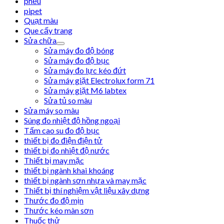
phễu
pipet
Quạt màu
Que cấy trang
Sửa chữa
Sửa máy đo độ bóng
Sửa máy đo độ bục
Sửa máy đo lực kéo đứt
Sửa máy giặt Electrolux form 71
Sửa máy giặt M6 labtex
Sửa tủ so màu
Sửa máy so màu
Súng đo nhiệt độ hồng ngoại
Tấm cao su đo độ bục
thiết bị đo điện điện tử
thiết bị đo nhiệt độ nước
Thiết bị may mặc
thiết bị ngành khai khoáng
thiết bị ngành sơn nhựa và may mặc
Thiết bị thí nghiệm vật liệu xây dựng
Thước đo độ mịn
Thước kéo màn sơn
Thuốc thử