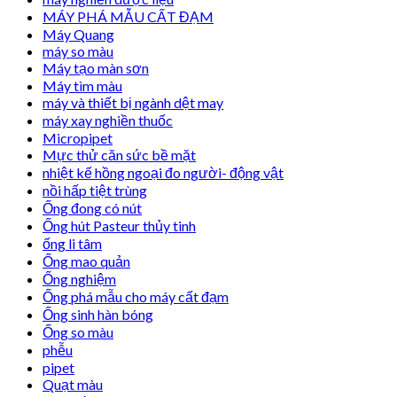
MÁY PHÁ MẪU CẤT ĐẠM
Máy Quang
máy so màu
Máy tạo màn sơn
Máy tìm màu
máy và thiết bị ngành dệt may
máy xay nghiền thuốc
Micropipet
Mực thử căn sức bề mặt
nhiệt kế hồng ngoại đo người- động vật
nồi hấp tiệt trùng
Ống đong có nút
Ống hút Pasteur thủy tinh
ống li tâm
Ống mao quản
Ống nghiệm
Ống phá mẫu cho máy cất đạm
Ống sinh hàn bóng
Ống so màu
phễu
pipet
Quạt màu