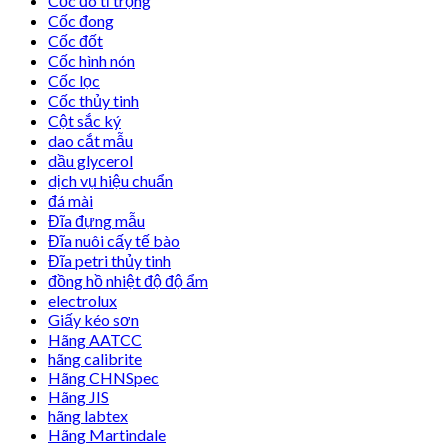
Cốc đo tỉ trọng
Cốc đong
Cốc đốt
Cốc hình nón
Cốc lọc
Cốc thủy tinh
Cột sắc ký
dao cắt mẫu
dầu glycerol
dịch vụ hiệu chuẩn
đá mài
Đĩa đựng mẫu
Đĩa nuôi cấy tế bào
Đĩa petri thủy tinh
đồng hồ nhiệt độ độ ẩm
electrolux
Giấy kéo sơn
Hãng AATCC
hãng calibrite
Hãng CHNSpec
Hãng JIS
hãng labtex
Hãng Martindale