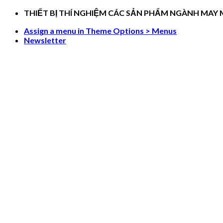
Skip
THIẾT BỊ THÍ NGHIỆM CÁC SẢN PHẨM NGÀNH MAY
to
Assign a menu in Theme Options > Menus
content
Newsletter