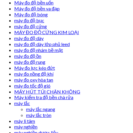
Máy đo độ bền uốn
Máy đo độ bền va đạp
Máy đo độ bóng
máy đo độ bục
máy đo độ cứng
MÁY ĐO ĐỘ CỨNG KIM LOẠI
máy đo độ dày
máy đo độ dày lớp phủ leed
máy đo độ nhám bề mặt
máy đo độ ồn
máy đo độ rung
Máy đo lực kéo đứt
máy đo nồng độ khí
máy đo oxy hòa tan
máy đo tốc độ gió
MÁY HÚT TÚI CHÂN KHÔNG
Máy kiểm tra độ bền chà rửa
máy lắc
máy lắc ngang
máy lắc tròn
máy li tâm
máy nghiền
máy nghiền dược liệu