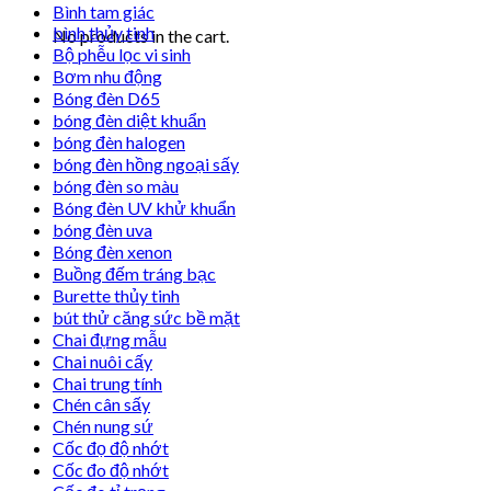
Bình tam giác
bình thủy tinh
No products in the cart.
Bộ phễu lọc vi sinh
Bơm nhu động
Bóng đèn D65
bóng đèn diệt khuẩn
bóng đèn halogen
bóng đèn hồng ngoại sấy
bóng đèn so màu
Bóng đèn UV khử khuẩn
bóng đèn uva
Bóng đèn xenon
Buồng đếm tráng bạc
Burette thủy tinh
bút thử căng sức bề mặt
Chai đựng mẫu
Chai nuôi cấy
Chai trung tính
Chén cân sấy
Chén nung sứ
Cốc đọ độ nhớt
Cốc đo độ nhớt