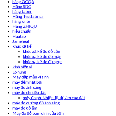
hãng QCQA
Hãng SDC
hãng taber
Hãng Testfabrics
hãng xrite
Hãng ZHIQU
hiệu chuẩn
Huatao
Jameheal
khúc xạ kế
khúc xạ kế đo độ cồn
khúc xạ kế đo độ mặn
khúc xạ kế đo độ ngọt
kính hiển vi
Lò nung
Máy dập mẫu vi sinh
máy đếm hạt bụi
máy đo ánh sáng
máy đo chỉ tiêu đất
máy đo ph-Nhiệt độ-độ ẩm của đất
máy đo cường độ ánh sáng
máy đo độ ẩm
Máy đo độ bám dính của Sơn