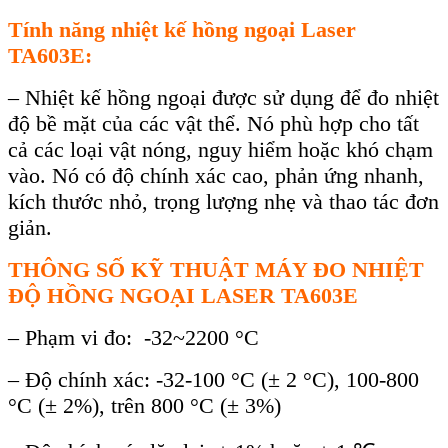
Tính năng nhiệt kế hồng ngoại Laser
TA603E:
– Nhi
ệt kế hồng ngoại được sử dụng để đo nhiệt
độ bề mặt của c
ác v
ật thể. N
ó phù h
ợp cho tất
cả c
ác lo
ại vật n
óng, nguy hi
ểm hoặc kh
ó ch
ạm
v
ào. Nó có đ
ộ ch
ính xác cao, ph
ản ứng nhanh,
k
ích thư
ớc nhỏ, trọng lượng nhẹ v
à thao tác đơn
gi
ản.
TH
ÔNG S
Ố KỸ THUẬT
MÁY ĐO NHIỆT
ĐỘ HỒNG NGOẠI LASER TA603E
– Phạm vi đo: -32~2200
°C
– Độ chính xác: -32-100 °C (± 2 °C), 100-800
°C (± 2%), trên 800 °C (± 3%)