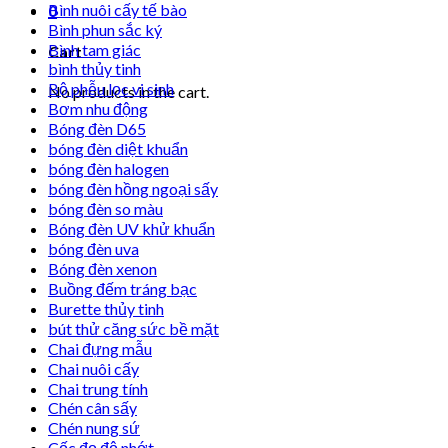
Bình nuôi cấy tế bào
0
Bình phun sắc ký
Bình tam giác
Cart
bình thủy tinh
Bộ phễu lọc vi sinh
No products in the cart.
Bơm nhu động
Bóng đèn D65
bóng đèn diệt khuẩn
bóng đèn halogen
bóng đèn hồng ngoại sấy
bóng đèn so màu
Bóng đèn UV khử khuẩn
bóng đèn uva
Bóng đèn xenon
Buồng đếm tráng bạc
Burette thủy tinh
bút thử căng sức bề mặt
Chai đựng mẫu
Chai nuôi cấy
Chai trung tính
Chén cân sấy
Chén nung sứ
Cốc đọ độ nhớt