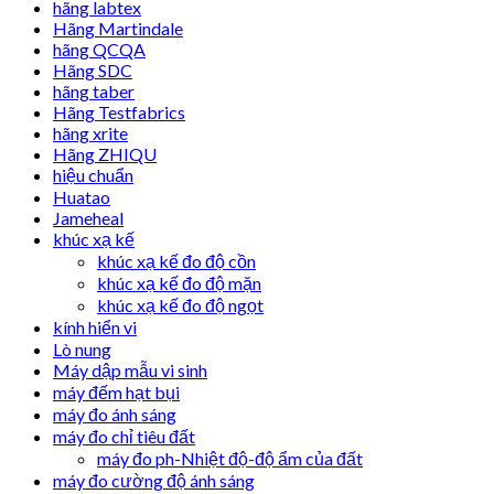
hãng labtex
Hãng Martindale
hãng QCQA
Hãng SDC
hãng taber
Hãng Testfabrics
hãng xrite
Hãng ZHIQU
hiệu chuẩn
Huatao
Jameheal
khúc xạ kế
khúc xạ kế đo độ cồn
khúc xạ kế đo độ mặn
khúc xạ kế đo độ ngọt
kính hiển vi
Lò nung
Máy dập mẫu vi sinh
máy đếm hạt bụi
máy đo ánh sáng
máy đo chỉ tiêu đất
máy đo ph-Nhiệt độ-độ ẩm của đất
máy đo cường độ ánh sáng