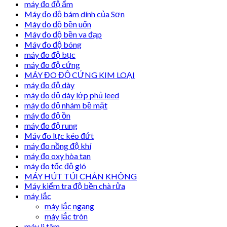
máy đo độ ẩm
Máy đo độ bám dính của Sơn
Máy đo độ bền uốn
Máy đo độ bền va đạp
Máy đo độ bóng
máy đo độ bục
máy đo độ cứng
MÁY ĐO ĐỘ CỨNG KIM LOẠI
máy đo độ dày
máy đo độ dày lớp phủ leed
máy đo độ nhám bề mặt
máy đo độ ồn
máy đo độ rung
Máy đo lực kéo đứt
máy đo nồng độ khí
máy đo oxy hòa tan
máy đo tốc độ gió
MÁY HÚT TÚI CHÂN KHÔNG
Máy kiểm tra độ bền chà rửa
máy lắc
máy lắc ngang
máy lắc tròn
máy li tâm