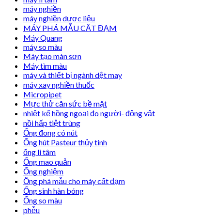
máy nghiền
máy nghiền dược liệu
MÁY PHÁ MẪU CẤT ĐẠM
Máy Quang
máy so màu
Máy tạo màn sơn
Máy tìm màu
máy và thiết bị ngành dệt may
máy xay nghiền thuốc
Micropipet
Mực thử căn sức bề mặt
nhiệt kế hồng ngoại đo người- động vật
nồi hấp tiệt trùng
Ống đong có nút
Ống hút Pasteur thủy tinh
ống li tâm
Ống mao quản
Ống nghiệm
Ống phá mẫu cho máy cất đạm
Ống sinh hàn bóng
Ống so màu
phễu