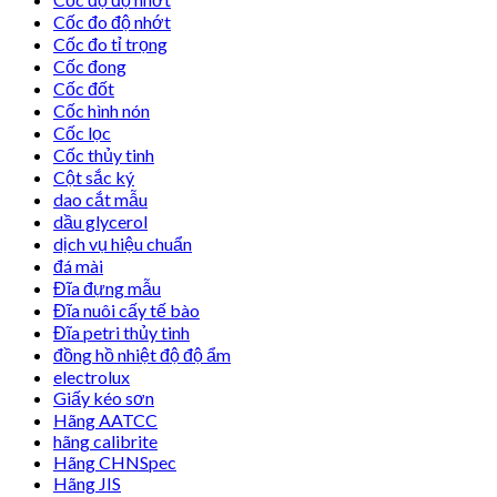
Cốc đo độ nhớt
Cốc đo tỉ trọng
Cốc đong
Cốc đốt
Cốc hình nón
Cốc lọc
Cốc thủy tinh
Cột sắc ký
dao cắt mẫu
dầu glycerol
dịch vụ hiệu chuẩn
đá mài
Đĩa đựng mẫu
Đĩa nuôi cấy tế bào
Đĩa petri thủy tinh
đồng hồ nhiệt độ độ ẩm
electrolux
Giấy kéo sơn
Hãng AATCC
hãng calibrite
Hãng CHNSpec
Hãng JIS