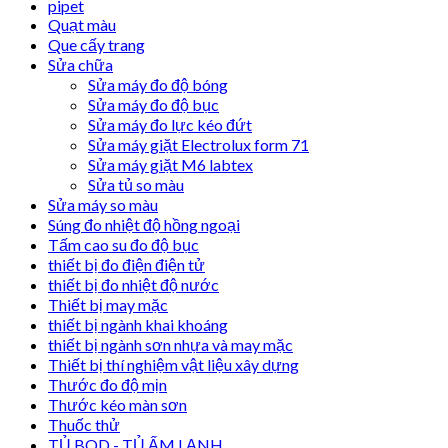
pipet
Quạt màu
Que cấy trang
Sửa chữa
Sửa máy đo độ bóng
Sửa máy đo độ bục
Sửa máy đo lực kéo đứt
Sửa máy giặt Electrolux form 71
Sửa máy giặt M6 labtex
Sửa tủ so màu
Sửa máy so màu
Súng đo nhiệt độ hồng ngoại
Tấm cao su đo độ bục
thiết bị đo điện điện tử
thiết bị đo nhiệt độ nước
Thiết bị may mặc
thiết bị ngành khai khoáng
thiết bị ngành sơn nhựa và may mặc
Thiết bị thí nghiệm vật liệu xây dựng
Thước đo độ mịn
Thước kéo màn sơn
Thuốc thử
TỦ BOD - TỦ ẤM LẠNH