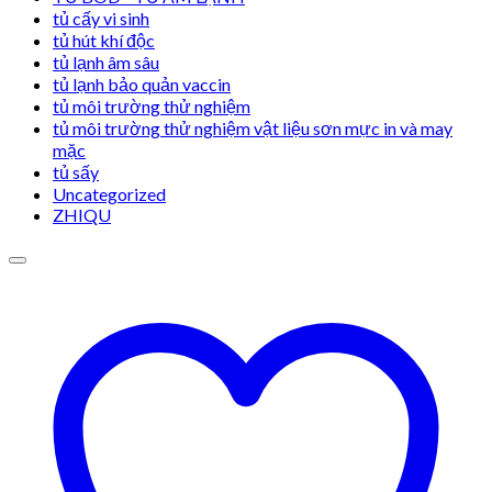
tủ cấy vi sinh
tủ hút khí độc
tủ lạnh âm sâu
tủ lạnh bảo quản vaccin
tủ môi trường thử nghiệm
tủ môi trường thử nghiệm vật liệu sơn mực in và may
mặc
tủ sấy
Uncategorized
ZHIQU