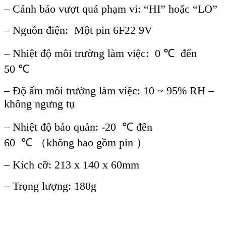
– C
ảnh b
áo vư
ợt qu
á ph
ạm vi: “HI” hoặc “LO”
– Nguồn điện: Một pin 6F22 9V
– Nhiệt độ m
ôi trư
ờng l
àm vi
ệc: 0
℃
đ
ến
50
℃
– Đ
ộ ẩm m
ôi trư
ờng l
àm vi
ệc: 10 ~ 95% RH –
kh
ông ngưng t
ụ
– Nhiệt độ bảo quản: -20
℃
đ
ến
60
℃
（không bao g
ồm pin
）
– Kích c
ỡ: 213
x
140
x
60mm
– Trọng lượng: 180g