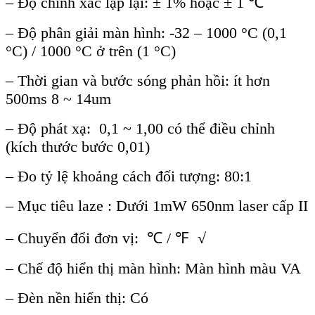
– Đ
ộ ch
ính xác l
ặp lại:
± 1% ho
ặc
± 1 ℃
– Đ
ộ ph
ân gi
ải m
àn hình: -32 – 1000 °C (0,1
°C) / 1000 °C
ở tr
ên (1 °C)
– Th
ời gian v
à bư
ớc s
óng ph
ản hồi:
ít hơn
500ms 8 ~ 14um
– Đ
ộ ph
át x
ạ: 0,1 ~ 1,00 c
ó th
ể điều chỉnh
(k
ích thư
ớc bước 0,01)
– Đo tỷ lệ khoảng c
ách đ
ối tượng: 80:1
– Mục ti
êu laze : Dư
ới 1mW 650nm laser cấp II
– Chuyển đổi đơn vị:
℃
/ ℉ √
– Ch
ế độ hiển thị m
àn hình: Màn hình màu VA
– Đèn n
ền hiển thị: C
ó