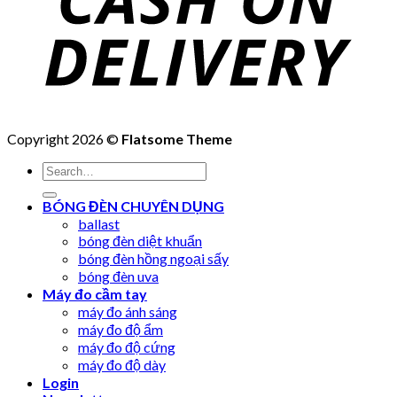
Copyright 2026 ©
Flatsome Theme
Search
for:
BÓNG ĐÈN CHUYÊN DỤNG
ballast
bóng đèn diệt khuẩn
bóng đèn hồng ngoại sấy
bóng đèn uva
Máy đo cầm tay
máy đo ánh sáng
máy đo độ ẩm
máy đo độ cứng
máy đo độ dày
Login