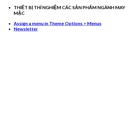
Skip
THIẾT BỊ THÍ NGHIỆM CÁC SẢN PHẨM NGÀNH MAY
to
MẶC
content
Assign a menu in Theme Options > Menus
Newsletter